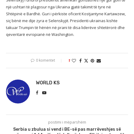
Selenskyj i dhuroi presidentit amerikan golfdashës një gur golfi të
një ushtari të plagosur nga Ukraina gjatë takimit të tyre në
Shtëpinë e Bardhë. Guri i përkiste oficerit Kostjantyne Kartawzew,
siç bënë me dije zyra e Selenskyjit. Presidenti ukrainas kishte
takuar Trumpin të hënën në prani të disa liderëve shtetërorë dhe
qeveritarë evropianë në Washington.
0 komentet
1
WORLD KS
postimi i mëparshëm
Serbia u zbulua si vend i BE-së pas marrëveshjes së