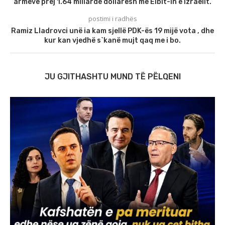
armëve prej 1.64 miliardë dollarësh me Elbit-in e Izraelit.
postimi i radhës
Ramiz Lladrovci unë ia kam sjellë PDK-ës 19 mijë vota , dhe
kur kan vjedhë s`kanë mujt qaq me i bo.
JU GJITHASHTU MUND TË PËLQENI