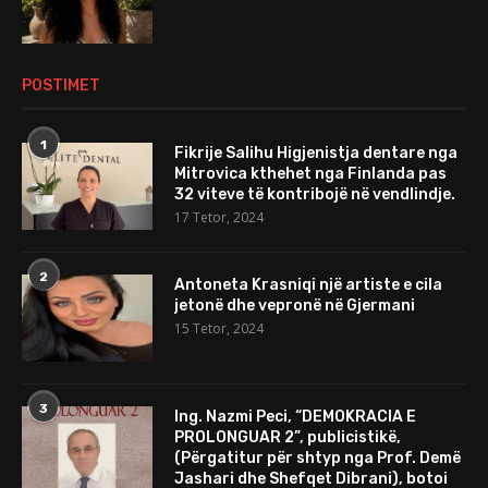
POSTIMET
1
Fikrije Salihu Higjenistja dentare nga
Mitrovica kthehet nga Finlanda pas
32 viteve të kontribojë në vendlindje.
17 Tetor, 2024
2
Antoneta Krasniqi një artiste e cila
jetonë dhe vepronë në Gjermani
15 Tetor, 2024
3
Ing. Nazmi Peci, “DEMOKRACIA E
PROLONGUAR 2”, publicistikë,
(Përgatitur për shtyp nga Prof. Demë
Jashari dhe Shefqet Dibrani), botoi