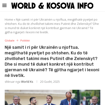
Home
»
Një samit i ri për Ukrainën u njoftua, megjithatë pyetjet po
shtohen. Ku do të zhvillohet takimi mes Putinit dhe Zelenskyt? Dhe
si mund të duket konkret një kontribut gjerman në Ukrainë? Të
gjitha ngjarjet i lexoni në livetik.
Globale
Politikë
Një samit i ri për Ukrainën u njoftua,
megjithatë pyetjet po shtohen. Ku do të
zhvillohet takimi mes Putinit dhe Zelenskyt?
Dhe si mund të duket konkret një kontribut
gjerman në Ukrainë? Të gjitha ngjarjet i lexoni
në livetik.
shkruar nga
World Ks
20 Gusht, 2025