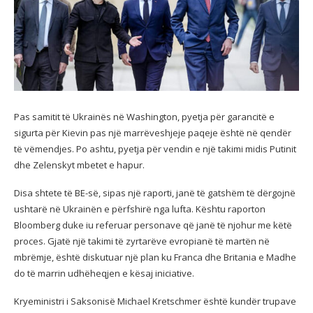
Pas samitit të Ukrainës në Washington, pyetja për garancitë e
sigurta për Kievin pas një marrëveshjeje paqeje është në qendër
të vëmendjes. Po ashtu, pyetja për vendin e një takimi midis Putinit
dhe Zelenskyt mbetet e hapur.
Disa shtete të BE-së, sipas një raporti, janë të gatshëm të dërgojnë
ushtarë në Ukrainën e përfshirë nga lufta. Kështu raporton
Bloomberg duke iu referuar personave që janë të njohur me këtë
proces. Gjatë një takimi të zyrtarëve evropianë të martën në
mbrëmje, është diskutuar një plan ku Franca dhe Britania e Madhe
do të marrin udhëheqjen e kësaj iniciative.
Kryeministri i Saksonisë Michael Kretschmer është kundër trupave