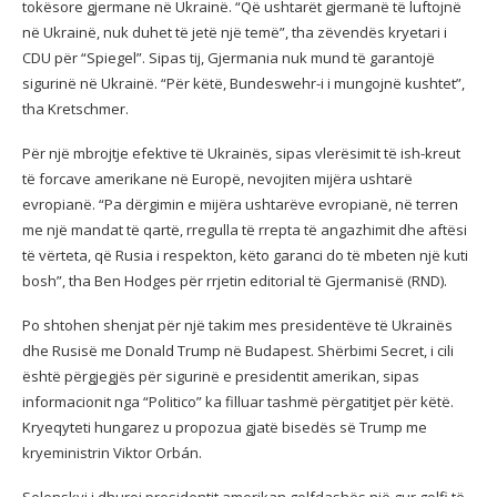
tokësore gjermane në Ukrainë. “Që ushtarët gjermanë të luftojnë
në Ukrainë, nuk duhet të jetë një temë”, tha zëvendës kryetari i
CDU për “Spiegel”. Sipas tij, Gjermania nuk mund të garantojë
sigurinë në Ukrainë. “Për këtë, Bundeswehr-i i mungojnë kushtet”,
tha Kretschmer.
Për një mbrojtje efektive të Ukrainës, sipas vlerësimit të ish-kreut
të forcave amerikane në Europë, nevojiten mijëra ushtarë
evropianë. “Pa dërgimin e mijëra ushtarëve evropianë, në terren
me një mandat të qartë, rregulla të rrepta të angazhimit dhe aftësi
të vërteta, që Rusia i respekton, këto garanci do të mbeten një kuti
bosh”, tha Ben Hodges për rrjetin editorial të Gjermanisë (RND).
Po shtohen shenjat për një takim mes presidentëve të Ukrainës
dhe Rusisë me Donald Trump në Budapest. Shërbimi Secret, i cili
është përgjegjës për sigurinë e presidentit amerikan, sipas
informacionit nga “Politico” ka filluar tashmë përgatitjet për këtë.
Kryeqyteti hungarez u propozua gjatë bisedës së Trump me
kryeministrin Viktor Orbán.