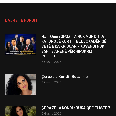
LAJMET E FUNDIT
Halil Geci : OPOZITA NUK MUND T’IA
FATUROJË KURTIT BLLLOKADËN QË
VETË E KA KRIJUAR – KUVENDI NUK
ËSHTË ARENË PËR HIPOKRIZI
POLITIKE
8 Gusht, 2026
Çerazela Kondi : Bota ime!
7 Gusht, 2026
ÇERAZELA KONDI : BUKA QË ” FLISTE”!
6 Gusht, 2026