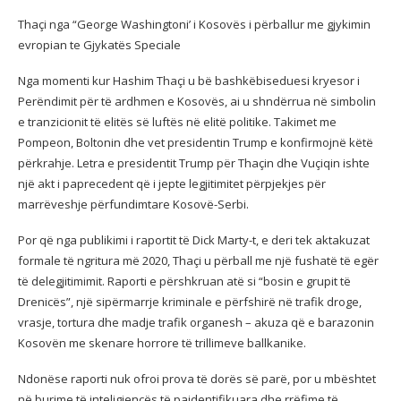
Thaçi nga “George Washingtoni’ i Kosovës i përballur me gjykimin
evropian te Gjykatës Speciale
Nga momenti kur Hashim Thaçi u bë bashkëbiseduesi kryesor i
Perëndimit për të ardhmen e Kosovës, ai u shndërrua në simbolin
e tranzicionit të elitës së luftës në elitë politike. Takimet me
Pompeon, Boltonin dhe vet presidentin Trump e konfirmojnë këtë
përkrahje. Letra e presidentit Trump për Thaçin dhe Vuçiqin ishte
një akt i paprecedent që i jepte legjitimitet përpjekjes për
marrëveshje përfundimtare Kosovë-Serbi.
Por që nga publikimi i raportit të Dick Marty-t, e deri tek aktakuzat
formale të ngritura më 2020, Thaçi u përball me një fushatë të egër
të delegjitimimit. Raporti e përshkruan atë si “bosin e grupit të
Drenicës”, një sipërmarrje kriminale e përfshirë në trafik droge,
vrasje, tortura dhe madje trafik organesh – akuza që e barazonin
Kosovën me skenare horrore të trillimeve ballkanike.
Ndonëse raporti nuk ofroi prova të dorës së parë, por u mbështet
në burime të inteligjencës të paidentifikuara dhe rrëfime të