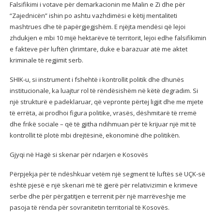
Falsifikimi i votave për demarkacionin me Malin e Zi dhe për
“Zajednicën” ishin po ashtu vazhdimësi e këtij mentaliteti
mashtrues dhe të papërgjegjshëm. E njëjta mendësi që lejoi
zhdukjen e mbi 10 mijë hektarëve të territorit, lejoi edhe falsifikimin
e fakteve për luftën çlirimtare, duke e barazuar atë me aktet
kriminale të regjimit serb.
SHIK-u, si instrument i fshehtë i kontrollit politik dhe dhunës
institucionale, ka luajtur rol të rëndësishëm në këtë degradim. Si
një strukturë e padeklaruar, që vepronte përtej ligjit dhe me mjete
të errëta, ai prodhoi figura politike, vrasës, dëshmitarë të rremë
dhe frikë sociale – që të gjitha ndihmuan për të krijuar një mit të
kontrollit të plotë mbi drejtësinë, ekonominë dhe politikën.
Gjyqi në Hagë si skenar për ndarjen e Kosovës
Përpjekja për të ndëshkuar vetëm një segment të luftës së UÇK-së
është pjesë e një skenari më të gjerë për relativizimin e krimeve
serbe dhe për përgatitjen e terrenit për një marrëveshje me
pasoja të rënda për sovranitetin territorial të Kosovës.