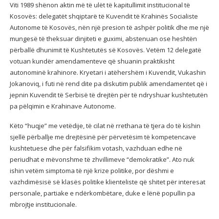
Viti 1989 shënon aktin më të ulët të kapitullimit institucional të
Kosovës: delegatët shqiptarë të Kuvendit të Krahinës Socialiste
Autonome të Kosovës, nën një presion të ashpër politik dhe me një
mungesë të theksuar dinjiteti e guximi, abstenuan ose heshtën
përballë dhunimit të Kushtetutës së Kosovës. Vetëm 12 delegatë
votuan kundër amendamenteve që shuanin praktikisht
autonominë krahinore. Kryetari i atëhershëm i Kuvendit, Vukashin
Jokanoviq, i futi në rend dite pa diskutim publik amendamentet që i
jepnin Kuvendit të Serbisë të drejtën për të ndryshuar kushtetutën
pa pëlqimin e Krahinave Autonome.
Këto “huqje” me vetëdije, të cilat në rrethana të tjera do të kishin
sjellë përballje me drejtësinë për përvetësim të kompetencave
kushtetuese dhe për falsifikim votash, vazhduan edhe në
periudhat e mëvonshme të zhvillimeve “demokratike”. Ato nuk
ishin vetëm simptoma të një krize politike, por dëshmi e
vazhdimësisë së klasës politike klienteliste që shitet për interesat
personale, partiake e ndërkombëtare, duke e lënë popullin pa
mbrojtje institucionale.