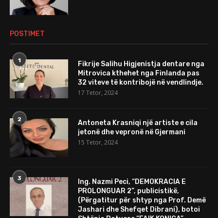
POSTIMET
1
Fikrije Salihu Higjenistja dentare nga
Mitrovica kthehet nga Finlanda pas
32 viteve të kontribojë në vendlindje.
17 Tetor, 2024
2
Antoneta Krasniqi një artiste e cila
jetonë dhe vepronë në Gjermani
15 Tetor, 2024
3
Ing. Nazmi Peci, “DEMOKRACIA E
PROLONGUAR 2”, publicistikë,
(Përgatitur për shtyp nga Prof. Demë
Jashari dhe Shefqet Dibrani), botoi