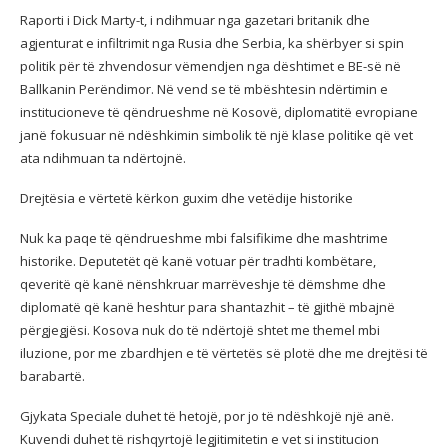
Raporti i Dick Marty-t, i ndihmuar nga gazetari britanik dhe
agjenturat e infiltrimit nga Rusia dhe Serbia, ka shërbyer si spin
politik për të zhvendosur vëmendjen nga dështimet e BE-së në
Ballkanin Perëndimor. Në vend se të mbështesin ndërtimin e
institucioneve të qëndrueshme në Kosovë, diplomatitë evropiane
janë fokusuar në ndëshkimin simbolik të një klase politike që vet
ata ndihmuan ta ndërtojnë.
Drejtësia e vërtetë kërkon guxim dhe vetëdije historike
Nuk ka paqe të qëndrueshme mbi falsifikime dhe mashtrime
historike. Deputetët që kanë votuar për tradhti kombëtare,
qeveritë që kanë nënshkruar marrëveshje të dëmshme dhe
diplomatë që kanë heshtur para shantazhit – të gjithë mbajnë
përgjegjësi. Kosova nuk do të ndërtojë shtet me themel mbi
iluzione, por me zbardhjen e të vërtetës së plotë dhe me drejtësi të
barabartë.
Gjykata Speciale duhet të hetojë, por jo të ndëshkojë një anë.
Kuvendi duhet të rishqyrtojë legjitimitetin e vet si institucion