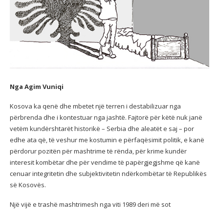
Nga Agim Vuniqi
Kosova ka qenë dhe mbetet një terren i destabilizuar nga
përbrenda dhe i kontestuar nga jashtë. Fajtorë për këtë nuk janë
vetëm kundërshtarët historikë – Serbia dhe aleatët e saj – por
edhe ata që, të veshur me kostumin e përfaqësimit politik, e kanë
përdorur pozitën për mashtrime të rënda, për krime kundër
interesit kombëtar dhe për vendime të papërgjegjshme që kanë
cenuar integritetin dhe subjektivitetin ndërkombëtar të Republikës
së Kosovës.
Një vijë e trashë mashtrimesh nga viti 1989 deri më sot