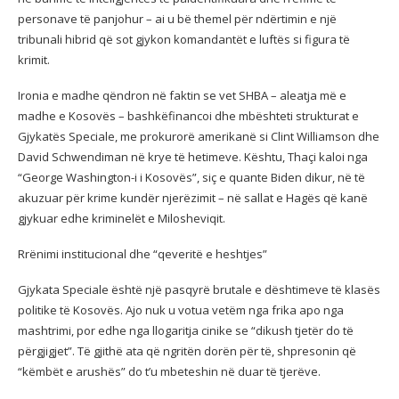
personave të panjohur – ai u bë themel për ndërtimin e një
tribunali hibrid që sot gjykon komandantët e luftës si figura të
krimit.
Ironia e madhe qëndron në faktin se vet SHBA – aleatja më e
madhe e Kosovës – bashkëfinancoi dhe mbështeti strukturat e
Gjykatës Speciale, me prokurorë amerikanë si Clint Williamson dhe
David Schwendiman në krye të hetimeve. Kështu, Thaçi kaloi nga
“George Washington-i i Kosovës”, siç e quante Biden dikur, në të
akuzuar për krime kundër njerëzimit – në sallat e Hagës që kanë
gjykuar edhe kriminelët e Milosheviqit.
Rrënimi institucional dhe “qeveritë e heshtjes”
Gjykata Speciale është një pasqyrë brutale e dështimeve të klasës
politike të Kosovës. Ajo nuk u votua vetëm nga frika apo nga
mashtrimi, por edhe nga llogaritja cinike se “dikush tjetër do të
përgjigjet”. Të gjithë ata që ngritën dorën për të, shpresonin që
“këmbët e arushës” do t’u mbeteshin në duar të tjerëve.