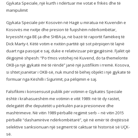
Gjykata Speciale, një kurth i ndërtuar me votat e frikës dhe të
manipulimit
Gjykata Speciale për Kosovën në Hagë u miratua në Kuvendin e
Kosovës me nxitje dhe presion të fuqishëm ndërkombëtar,
kryesisht nga BE-ja dhe SHBA-ja, në bazë të raportit famëkeq të
Dick Marty-t. Këtë votim e nxitën partitë që sot përpiqen të lajnë
duart nga pasojat e saj, duke e relativizuar përgjegjësinë. Fjalët që
dëgjojmë shpesh: “Po t’mos votohej në Kuvend, do ta themelonte
OKB-ja një gjykatë më të rëndë” janë një justifikim i rremë. Kosova,
si shtet joanëtar i OKB-së, nuk mund të bëhej objekt i një gjykate të
formuar nga Këshilli i Sigurimit, pa pëlqimin e saj.
Falsifikimi i konsensusit publik për votimin e Gjykatës Speciale
është i krahasueshëm me votimin e vitit 1989: në të dy rastet,
delegatët dhe deputetët u përkulën para presioneve dhe
mashtrimeve. Në vitin 1989 përballë regjimit serb – në vitin 2015
përballë “dashamirëve ndërkombëtarë”, që në emër të drejtësisë
selektive sanksionuan një segment të caktuar të historisë së UÇK-
së.