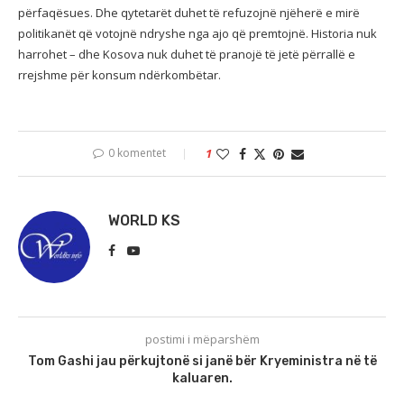
përfaqësues. Dhe qytetarët duhet të refuzojnë njëherë e mirë
politikanët që votojnë ndryshe nga ajo që premtojnë. Historia nuk
harrohet – dhe Kosova nuk duhet të pranojë të jetë përrallë e
rrejshme për konsum ndërkombëtar.
0 komentet
1
WORLD KS
postimi i mëparshëm
Tom Gashi jau përkujtonë si janë bër Kryeministra në të
kaluaren.