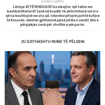
postimi i radhës
Lëvizja VETËVENDOSJE! ka mbajtur një takim me
bashkatdhetarët tanë në kuadër të aktiviteteve verore
që na bashkojnë me ata që, ndonëse jetojnë jashtë kufijve
të Kosovës, mbeten gjithmonë pjesë jetike e vendit dhe e
përpjekjes sonë për zhvillim e përparim.
JU GJITHASHTU MUND TË PËLQENI