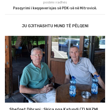
postimi i radhës
Pasqyrimi i keqqeverisjes së PDK-së në Mitrovicë.
JU GJITHASHTU MUND TË PËLQENI
Shefqet Dibrani : Skica nga Katundi (7) NAZMI...