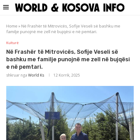
Home
»
Në Frashër të Mitrovicës, Sofije Veseli së bashku me
familje punojnë me zell në bujqësi e në pemtari.
Kulturë
Në Frashër të Mitrovicës, Sofije Veseli së
bashku me familje punojnë me zell në bujqësi
e në pemtari.
shkruar nga
World Ks
12 Korrik, 2025