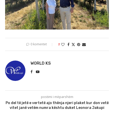
0 komentet
1
WORLD KS
postimi i mëparshëm
Po del të jetë e vertetë ajo thënja njeri plaket kur don vetë
vitet janë vetëm numra kështu duket Leonora Jakupi