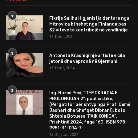
1
Fikrije Salihu Higjenistja dentare nga
Mitrovica kthehet nga Finlanda pas
32 viteve të kontribojë në vendlindje.
17 Tetor, 2024
2
Antoneta Krasniqi një artiste e cila
jetonë dhe vepronë në Gjermani
15 Tetor, 2024
3
Ing. Nazmi Peci, “DEMOKRACIA E
PROLONGUAR 2”, publicistikë,
(Përgatitur për shtyp nga Prof. Demë
Jashari dhe Shefqet Dibrani), botoi
Shtëpia Botuese “FAIK KONICA”,
Prishtinë 2024, faqe 160. ISBN 978-
9951-31-014-7
13 Dhjetor, 2024