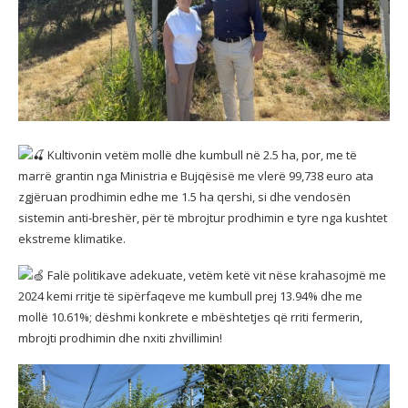
Kultivonin vetëm mollë dhe kumbull në 2.5 ha, por, me të
marrë grantin nga Ministria e Bujqësisë me vlerë 99,738 euro ata
zgjëruan prodhimin edhe me 1.5 ha qershi, si dhe vendosën
sistemin anti-breshër, për të mbrojtur prodhimin e tyre nga kushtet
ekstreme klimatike.
Falë politikave adekuate, vetëm ketë vit nëse krahasojmë me
2024 kemi rritje të sipërfaqeve me kumbull prej 13.94% dhe me
mollë 10.61%; dëshmi konkrete e mbështetjes që rriti fermerin,
mbrojti prodhimin dhe nxiti zhvillimin!