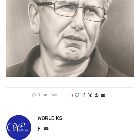
0 komentet
1
WORLD KS