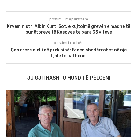
postimi i mëparshëm
Kryeministri Albin Kurti Sot, e kujtojmë grevën e madhe të
punëtorëve të Kosovës të para 35 viteve
postimi i radhës
Çdo rreze dielli që prek sipërfaqen shndërrohet në një
fjalë të pathënë.
JU GJITHASHTU MUND TË PËLQENI