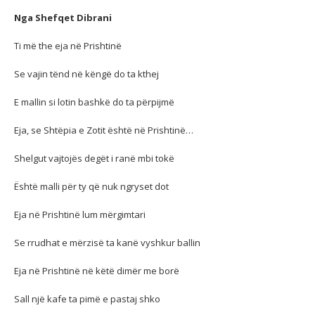
Nga Shefqet Dibrani
Ti më the eja në Prishtinë
Se vajin tënd në këngë do ta kthej
E mallin si lotin bashkë do ta përpijmë
Eja, se Shtëpia e Zotit është në Prishtinë…
Shelgut vajtojës degët i ranë mbi tokë
Është malli për ty që nuk ngryset dot
Eja në Prishtinë lum mërgimtari
Se rrudhat e mërzisë ta kanë vyshkur ballin
Eja në Prishtinë në këtë dimër me borë
Sall një kafe ta pimë e pastaj shko