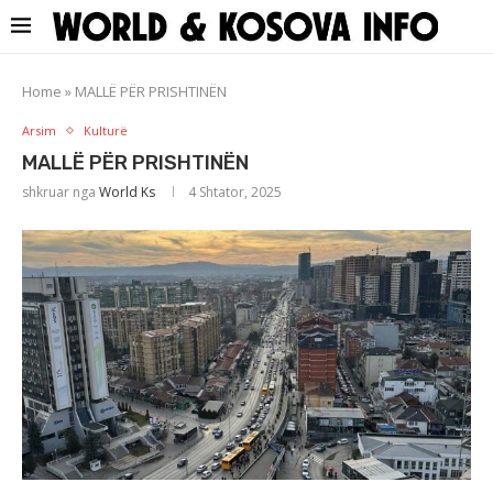
Home
»
MALLË PËR PRISHTINËN
Arsim
Kulturë
MALLË PËR PRISHTINËN
shkruar nga
World Ks
4 Shtator, 2025