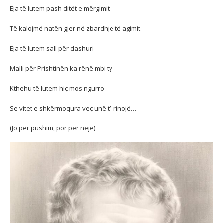
Eja të lutem pash ditët e mërgimit
Të kalojmë natën gjer në zbardhje të agimit
Eja të lutem sall për dashuri
Malli për Prishtinën ka rënë mbi ty
Kthehu të lutem hiç mos ngurro
Se vitet e shkërmoqura veç unë t’i rinojë…
(Jo për pushim, por për neje)