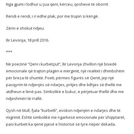
Nga gjumi i lodhur u çua qeni, kërceu, qosheve të oborrit
Rendi e rendi, i ri edhe plak, por me trupin si këngë.
Zërin e shokut ndjeu.
Ilir Levonja, 18 prill 2016.
***
Në poezinë “Qeni i kurbetçiut”, Ilir Levonja zhvillon një bisedë
emocionale që trajton plagën e mërgimit, një realitet i dhimbshëm
për breza të shumtë. Poeti, përmes figurës së Qenit, jep një
pasqyrim të ndjenjës së ndarjes, pritjes dhe lidhjes së thellë me
atdheun e lënë pas. Simbolikë e bukur, e përjetuar thellë dhe me
ndjeshmëri të rrallë.
Qysh në titull, fjala “kurbetli”, evokon ndjenjën e ndarjes dhe të
migrimit. Është simbolikë me ngarkesë emocionale për shqiptarët,
pasi kurbeti ka qenë pjesë e historisë së tyre nëpër dekada.