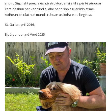
shpirt. Sigurisht poezia është strukturuar si e tillë për të përquar
këtë dashuri për vendlindje, dhe për ti shpjeguar lidhjet me
Atdheun, të cilat nuk mund t’i shuan as koha e as largësia.
St. Gallen, prill 2016,
E përpunuar, në Verë 2025.