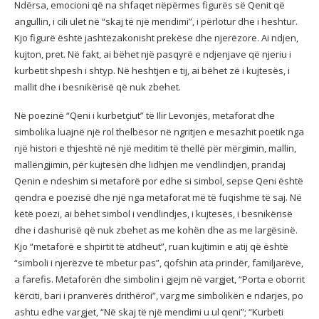
Ndërsa, emocioni që na shfaqet nëpërmes figurës së Qenit që
angullin, i cili ulet në “skaj të një mendimi”, i përlotur dhe i heshtur.
Kjo figurë është jashtëzakonisht prekëse dhe njerëzore. Ai ndjen,
kujton, pret. Në fakt, ai bëhet një pasqyrë e ndjenjave që njeriu i
kurbetit shpesh i shtyp. Në heshtjen e tij, ai bëhet zë i kujtesës, i
mallit dhe i besnikërisë që nuk zbehet.
Në poezinë “Qeni i kurbetçiut” të Ilir Levonjës, metaforat dhe
simbolika luajnë një rol thelbësor në ngritjen e mesazhit poetik nga
një histori e thjeshtë në një meditim të thellë për mërgimin, mallin,
mallëngjimin, për kujtesën dhe lidhjen me vendlindjen, prandaj
Qenin e ndeshim si metaforë por edhe si simbol, sepse Qeni është
qendra e poezisë dhe një nga metaforat më të fuqishme të saj. Në
këtë poezi, ai bëhet simbol i vendlindjes, i kujtesës, i besnikërisë
dhe i dashurisë që nuk zbehet as me kohën dhe as me largësinë.
Kjo “metaforë e shpirtit të atdheut”, ruan kujtimin e atij që është
“simboli i njerëzve të mbetur pas”, qofshin ata prindër, familjarëve,
a farefis. Metaforën dhe simbolin i gjejm në vargjet, “Porta e oborrit
kërciti, bari i pranverës drithëroi”, varg me simbolikën e ndarjes, po
ashtu edhe vargjet, “Në skaj të një mendimi u ul qeni”; “Kurbeti