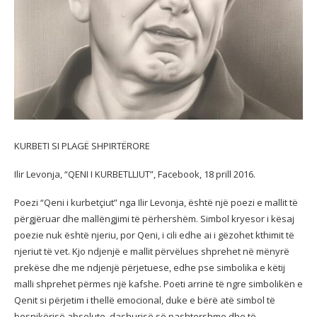
KURBETI SI PLAGË SHPIRTËRORE
Ilir Levonja, “QENI I KURBETLLIUT”, Facebook, 18 prill 2016.
Poezi “Qeni i kurbetçiut” nga Ilir Levonja, është një poezi e mallit të
përgjëruar dhe mallëngjimi të përhershëm. Simbol kryesor i kësaj
poezie nuk është njeriu, por Qeni, i cili edhe ai i gëzohet kthimit të
njeriut të vet. Kjo ndjenjë e mallit përvëlues shprehet në mënyrë
prekëse dhe me ndjenjë përjetuese, edhe pse simbolika e këtij
malli shprehet përmes një kafshe. Poeti arrinë të ngre simbolikën e
Qenit si përjetim i thellë emocional, duke e bërë atë simbol të
besnikërisë absolute, dashurisë së pashtershme dhe të