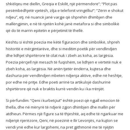
shkëlqeu me diellin, Greqia e Eskilit, një përmendore”; “Plot pas
pesëmbëdhjetë vjetësh, zilja e telefonit vringëlliu!”; “Zërin e shokut
ndjeu”, etj. në nuancë janë vargje që shprehin dhimbjen dhe
mallëngjimin, e në të njetën kohë janë metafora si dhe simbolikë
që do të marrin epitetin e përjetimit të thellë.
Kështu si është poezia me këtë figuracion dhe simbolikë, shpreh
historitë e mërgimtarëve, dhe si meditim poetik për vendlindjen
dhe lidhjet shpirtërore të cilat nuk i zbeh as koha, as largësia.
Poezia përcjell një mesazh të fuqishëm, se lidhjen e vërtetë nuk e
zbeh koha, as largësia. Në anën tjetër ëndërra, kujtesa dhe
dashuria për vendlindjen mbeten ndjenja aktive, edhe në heshtje,
por edhe në pritje. Edhe poeti arrinë ta artikulojë dashurinë
shpirtërore që nuk e braktis kurrë vendin ku i ka rrënjët.
Si përfundim: “Qeni i kurbetçiut” është poezi që ngjall emocion të
thella, dhe në mënyrë të ndjerë zgjon dhimbjen dhe mallin për
atdheun. Përmes një figure sa të thjeshtë, aq edhe të ngarkuar me
ndjenjë njerëzore, Qeni, në poezinë e Ilir Levonjës, na kujton se
vendi ynë edhe kur largohemi, na pret gjithmonë me të njëjtin