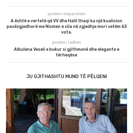
postimi i mëparshëm
A është e vertetë që VV dhe Halil thaqi ka një kualicion
pasëzgjedhorë me Nismen e cila në zgjedhje mori vetëm 63
vota.
postimi i radhës
Albulena Veseli e bukur si gjithmonë dhe elegante e
tërheqëse
JU GJITHASHTU MUND TË PËLQENI