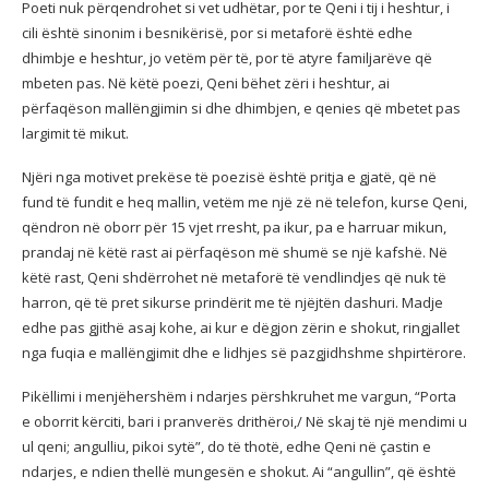
Poeti nuk përqendrohet si vet udhëtar, por te Qeni i tij i heshtur, i
cili është sinonim i besnikërisë, por si metaforë është edhe
dhimbje e heshtur, jo vetëm për të, por të atyre familjarëve që
mbeten pas. Në këtë poezi, Qeni bëhet zëri i heshtur, ai
përfaqëson mallëngjimin si dhe dhimbjen, e qenies që mbetet pas
largimit të mikut.
Njëri nga motivet prekëse të poezisë është pritja e gjatë, që në
fund të fundit e heq mallin, vetëm me një zë në telefon, kurse Qeni,
qëndron në oborr për 15 vjet rresht, pa ikur, pa e harruar mikun,
prandaj në këtë rast ai përfaqëson më shumë se një kafshë. Në
këtë rast, Qeni shdërrohet në metaforë të vendlindjes që nuk të
harron, që të pret sikurse prindërit me të njëjtën dashuri. Madje
edhe pas gjithë asaj kohe, ai kur e dëgjon zërin e shokut, ringjallet
nga fuqia e mallëngjimit dhe e lidhjes së pazgjidhshme shpirtërore.
Pikëllimi i menjëhershëm i ndarjes përshkruhet me vargun, “Porta
e oborrit kërciti, bari i pranverës drithëroi,/ Në skaj të një mendimi u
ul qeni; angulliu, pikoi sytë”, do të thotë, edhe Qeni në çastin e
ndarjes, e ndien thellë mungesën e shokut. Ai “angullin”, që është