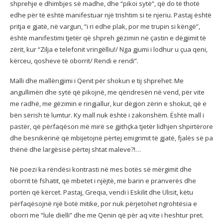
shprehje e dhimbjes së madhe, dhe “pikoi sytë”, që do të thotë
edhe për të është manifestuar një trishtim si te njeriu. Pastaj është
pritja e gjatë, në vargun, “i ri edhe plak, por me trupin si këngë”,
është manifestimi tjetër që shpreh gëzimin në çastin e dëgjimit të
zërit, kur “Zilja e telefonit vringëlliu!/ Nga gjumi i lodhur u çua qeni,
kërceu, qosheve të oborrit/ Rendi e rendi”.
Malli dhe mallëngjimi i Qenit për shokun e tij shprehet: Me
angullimën dhe sytë që pikojnë, me qëndresën në vend, për vite
me radhë, me gëzimin e ringjallur, kur dëgjon zërin e shokut, që e
bën sërish të lumtur. Ky mall nuk është i zakonshëm. Është mall i
pastër, që përfaqëson më mirë se gjithçka tjetër lidhjen shpirtërore
dhe besnikërinë që mbijetojnë përtej emigrimit të gjatë, fjalës së pa
thënë dhe largësisë përtej shtat maleve?!…
Në poezi ka rëndësi kontrasti në mes botës së mërgimit dhe
oborrit të fshatit, që mbetet i njëjtë, me barin e pranverës dhe
portën që kërcet. Pastaj, Greqia, vendi i Eskilit dhe Ulisit, këtu
përfaqësojnë një botë mitike, por nuk përjetohet ngrohtësia e
oborri me “lule dielli” dhe me Qenin që për aq vite i heshtur pret.