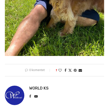
0 komentet
1
WORLD KS