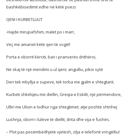
bashkëbisedimit edhe në këtë poezi.
QENI I KURBETLLIUT
-Hajde mirupafshim, malet po i marr,
Veç me amanet këtë qen të vogël!
Porta e oborrit kërciti, bari i pranverës drithëroi,
Në skaj të një mendimi u ul qeni; angulliu, pikoi sytë
Deri tek mbyllja e supeve, tek torba me gjalm e shtegtarit.
Kurbeti shkëlqeu me diellin, Greqia e Eskilit, një përmendore,
Ulliri me Ulisin e lodhur nga shtegtimet; atje poshtë shtrihej
Lushnja, oborri i luleve të diellit, drita dhe vija e fushës.
– Plot pas pesëmbëdhjetë vjetësh, zilja e telefonit vringëlliu!