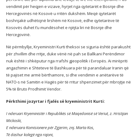
vendimit për heqjen e vizave, hyrjet nga qytetarët e Bosnje dhe
Hercegovinës në Kosovë u rritën dukshëm. Meqë qytetarët
boshnjakë udhëtojnë lirshëm në Kosovë, edhe qytetarëve të
Kosovës duhet t’u mundësohet e njëjta liri në Bosnje dhe
Hercegovinë.
Në përmbyllje, Kryeministri Kurti theksoi se siguria është parakusht
për zhvillim dhe rritje, duke vënë në pah se Ballkani Perëndimor
nuk është i shkëputur nga rrafshi gjeopolitik i Evropës. Ai mirëpriti
angazhimin e Shteteve të Bashkuara për të parandaluar Iranin që
të pajiset me armë bërthamore, si dhe vendimin e anëtarëve të
NATO-s në Samitin e Hagës për të rritur shpenzimet për mbrojtje në
5% të Bruto Prodhimit Vendor.
Përkthimi jozyrtar i fjalës së kryeministrit Kurti:
I nderuari Kryeministër i Republikës së Maqedonisë së Veriut, z. Hristijan
Mickoski,
E nderuara Komisionere për Zgjerim, znj. Marta Kos,
Të dashur kolegë nga rajoni,