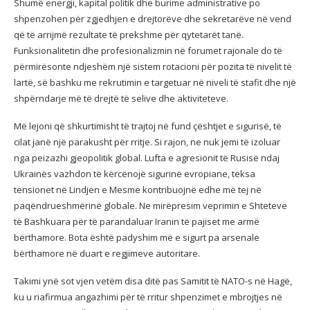
Shumë energji, kapital politik dhe burime administrative po
shpenzohen për zgjedhjen e drejtorëve dhe sekretarëve në vend
që të arrijmë rezultate të prekshme për qytetarët tanë.
Funksionalitetin dhe profesionalizmin në forumet rajonale do të
përmirësonte ndjeshëm një sistem rotacioni për pozita të nivelit të
lartë, së bashku me rekrutimin e targetuar në niveli të stafit dhe një
shpërndarje më të drejtë të selive dhe aktiviteteve.
Më lejoni që shkurtimisht të trajtoj në fund çështjet e sigurisë, të
cilat janë një parakusht për rritje. Si rajon, ne nuk jemi të izoluar
nga peizazhi gjeopolitik global. Lufta e agresionit të Rusisë ndaj
Ukrainës vazhdon të kërcënojë sigurinë evropiane, teksa
tensionet në Lindjen e Mesme kontribuojnë edhe më tej në
paqëndrueshmërinë globale. Ne mirëpresim veprimin e Shteteve
të Bashkuara për të parandaluar Iranin të pajiset me armë
bërthamore. Bota është padyshim më e sigurt pa arsenale
bërthamore në duart e regjimeve autoritare.
Takimi ynë sot vjen vetëm disa ditë pas Samitit të NATO-s në Hagë,
ku u riafirmua angazhimi për të rritur shpenzimet e mbrojtjes në