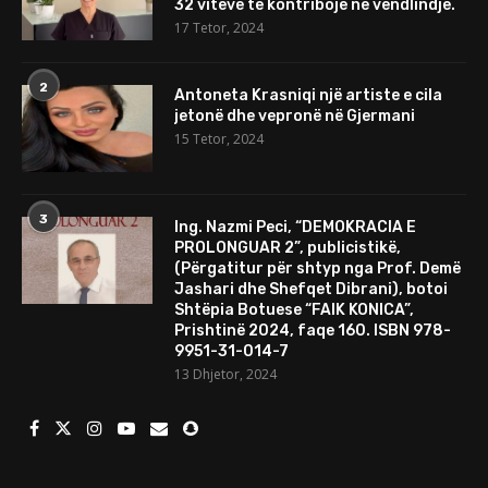
32 viteve të kontribojë në vendlindje.
17 Tetor, 2024
2
Antoneta Krasniqi një artiste e cila
jetonë dhe vepronë në Gjermani
15 Tetor, 2024
3
Ing. Nazmi Peci, “DEMOKRACIA E
PROLONGUAR 2”, publicistikë,
(Përgatitur për shtyp nga Prof. Demë
Jashari dhe Shefqet Dibrani), botoi
Shtëpia Botuese “FAIK KONICA”,
Prishtinë 2024, faqe 160. ISBN 978-
9951-31-014-7
13 Dhjetor, 2024