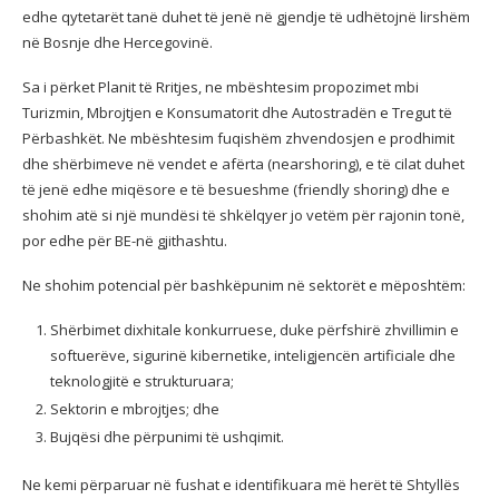
edhe qytetarët tanë duhet të jenë në gjendje të udhëtojnë lirshëm
në Bosnje dhe Hercegovinë.
Sa i përket Planit të Rritjes, ne mbështesim propozimet mbi
Turizmin, Mbrojtjen e Konsumatorit dhe Autostradën e Tregut të
Përbashkët. Ne mbështesim fuqishëm zhvendosjen e prodhimit
dhe shërbimeve në vendet e afërta (nearshoring), e të cilat duhet
të jenë edhe miqësore e të besueshme (friendly shoring) dhe e
shohim atë si një mundësi të shkëlqyer jo vetëm për rajonin tonë,
por edhe për BE-në gjithashtu.
Ne shohim potencial për bashkëpunim në sektorët e mëposhtëm:
Shërbimet dixhitale konkurruese, duke përfshirë zhvillimin e
softuerëve, sigurinë kibernetike, inteligjencën artificiale dhe
teknologjitë e strukturuara;
Sektorin e mbrojtjes; dhe
Bujqësi dhe përpunimi të ushqimit.
Ne kemi përparuar në fushat e identifikuara më herët të Shtyllës