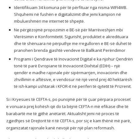
Identifikuam 34 komuna për të përfituar nga nisma WIFI4WB.
Shquhemi në fushën e digjiitalizimit dhe jemi kampion në
mbulueshmëri me internet të shpejtë.
Ne përgëzojmë propozimin e BE-së për Marrëveshjen mbi
Vlerësimin e Konformitetit. Sigurisht, produktet e akredituara
dhe të shënuara në përputhje me rregulloren e BE-së duhet të
pranohen brenda gjashtë vendeve të Ballkanit Perëndimor
Programi i Qendrave të Inovacionit Digjital e ka njohur Qendrën
tonë të parë Evropiane të Inovacionit Dixhital (EDIH) – një
qendër e madhe rajonale për sipërmarrjen, inovacionin dhe
zhvillimin e aftësive, e vendosur në një vend prej 40 hektarësh
të ish-kampi ushtarak i KFOR-it në periferi të qytetit të Prizrenit.
Si i Kryesues të CEFTA-s, po punojmë për të çuar përpara proceset
e vonuara prej kohësh që do ta bëjnë CEFTA-n më efikase dhe të
barabartë me të gjithë anëtarët. Aktualisht jemi në proces të
zgjedhjes së Drejtorit të ri të CEFTA-s, por siç e kam thënë më parë,
organizatat rajonale kanë nevojë për një plan reformash.