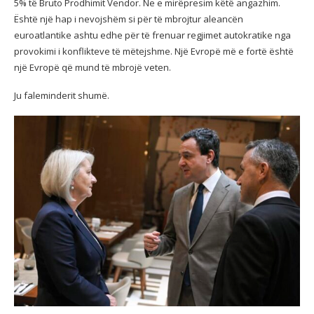
5% të Bruto Prodhimit Vendor. Ne e mirëpresim këtë angazhim.
Është një hap i nevojshëm si për të mbrojtur aleancën
euroatlantike ashtu edhe për të frenuar regjimet autokratike nga
provokimi i konflikteve të mëtejshme. Një Evropë më e fortë është
një Evropë që mund të mbrojë veten.
Ju faleminderit shumë.