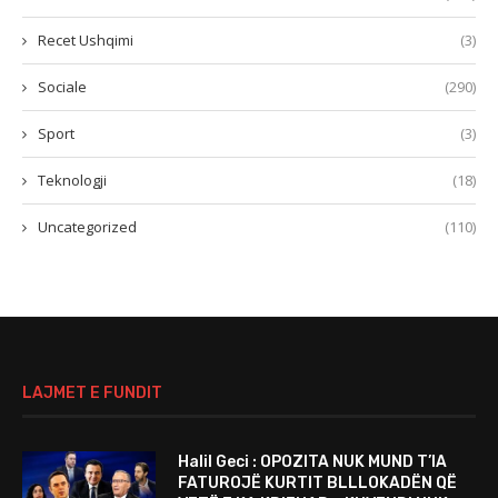
Recet Ushqimi
(3)
Sociale
(290)
Sport
(3)
Teknologji
(18)
Uncategorized
(110)
LAJMET E FUNDIT
Halil Geci : OPOZITA NUK MUND T’IA
FATUROJË KURTIT BLLLOKADËN QË