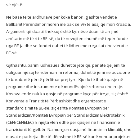
së njëjtë.
Në bazë të të ardhurave për kokë banori, gjashtë vendet e
Ballkanit Perëndimor morën më pak se 9% të asaj që mori Kroacia.
Argumenti që dua të theksoj është ky: nëse duam të arrijmë
anëtarin më të ri të BE-së, do të nevojiten shumë më tepër fonde
nga BE-ja dhe se fondet duhet të lidhen me rregullat dhe vlerat e
BE-së.
Gjithashtu, parimi udhëzues duhet të jetë që, për atë që jemi të
obliguar njësoj të ndërmarrim reforma, duhet të jemi në pozicione
të barabartë për të përfituar prej tyre. Kjo do të thotë qasje në
programe dhe instrumente që mundësojnë reforma dhe rritje.
Kosova ende nuk ka qasje në programe kyçe për tregti, siç është
Konventa e Tranzitit të Përbashkët dhe organizatat e
standardizimit të BE-së, siç është Komiteti Evropian për
Standardizim/Komiteti Evropian për Standardizim Elektroteknik
(CEN/CENELEC). E njëjta vlen edhe për qasjen në financimin e
tranzicionit të gjelbër. Na mungon qasja në financimin klimatik, dhe
masat e padrejta dhe të dëmshme të BE-së kanë vonuar projektet