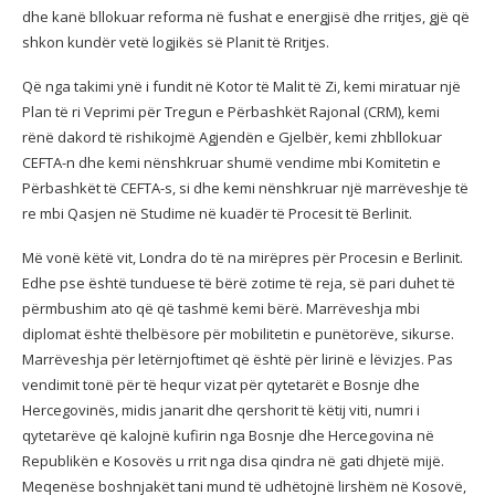
dhe kanë bllokuar reforma në fushat e energjisë dhe rritjes, gjë që
shkon kundër vetë logjikës së Planit të Rritjes.
Që nga takimi ynë i fundit në Kotor të Malit të Zi, kemi miratuar një
Plan të ri Veprimi për Tregun e Përbashkët Rajonal (CRM), kemi
rënë dakord të rishikojmë Agjendën e Gjelbër, kemi zhbllokuar
CEFTA-n dhe kemi nënshkruar shumë vendime mbi Komitetin e
Përbashkët të CEFTA-s, si dhe kemi nënshkruar një marrëveshje të
re mbi Qasjen në Studime në kuadër të Procesit të Berlinit.
Më vonë këtë vit, Londra do të na mirëpres për Procesin e Berlinit.
Edhe pse është tunduese të bërë zotime të reja, së pari duhet të
përmbushim ato që që tashmë kemi bërë. Marrëveshja mbi
diplomat është thelbësore për mobilitetin e punëtorëve, sikurse.
Marrëveshja për letërnjoftimet që është për lirinë e lëvizjes. Pas
vendimit tonë për të hequr vizat për qytetarët e Bosnje dhe
Hercegovinës, midis janarit dhe qershorit të këtij viti, numri i
qytetarëve që kalojnë kufirin nga Bosnje dhe Hercegovina në
Republikën e Kosovës u rrit nga disa qindra në gati dhjetë mijë.
Meqenëse boshnjakët tani mund të udhëtojnë lirshëm në Kosovë,