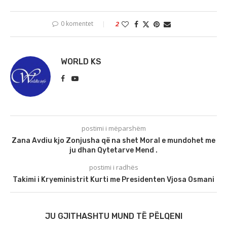
0 komentet
2
WORLD KS
postimi i mëparshëm
Zana Avdiu kjo Zonjusha që na shet Moral e mundohet me
ju dhan Qytetarve Mend .
postimi i radhës
Takimi i Kryeministrit Kurti me Presidenten Vjosa Osmani
JU GJITHASHTU MUND TË PËLQENI