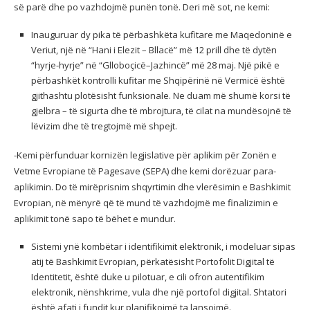
së parë dhe po vazhdojmë punën tonë. Deri më sot, ne kemi:
Inauguruar dy pika të përbashkëta kufitare me Maqedoninë e
Veriut, një në “Hani i Elezit – Bllacë” më 12 prill dhe të dytën
“hyrje-hyrje” në “Glloboçicë–Jazhincë” më 28 maj. Një pikë e
përbashkët kontrolli kufitar me Shqipërinë në Vermicë është
gjithashtu plotësisht funksionale. Ne duam më shumë korsi të
gjelbra – të sigurta dhe të mbrojtura, të cilat na mundësojnë të
lëvizim dhe të tregtojmë më shpejt.
-Kemi përfunduar kornizën legjislative për aplikim për Zonën e
Vetme Evropiane të Pagesave (SEPA) dhe kemi dorëzuar para-
aplikimin. Do të mirëprisnim shqyrtimin dhe vlerësimin e Bashkimit
Evropian, në mënyrë që të mund të vazhdojmë me finalizimin e
aplikimit tonë sapo të bëhet e mundur.
Sistemi ynë kombëtar i identifikimit elektronik, i modeluar sipas
atij të Bashkimit Evropian, përkatësisht Portofolit Digjital të
Identitetit, është duke u pilotuar, e cili ofron autentifikim
elektronik, nënshkrime, vula dhe një portofol digjital. Shtatori
është afati i fundit kur planifikojmë ta lansojmë.