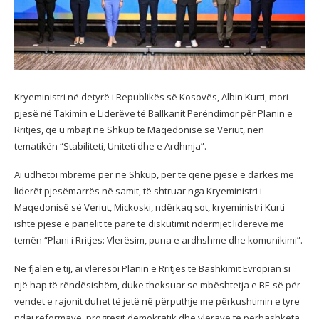
Kryeministri në detyrë i Republikës së Kosovës, Albin Kurti, mori
pjesë në Takimin e Liderëve të Ballkanit Perëndimor për Planin e
Rritjes, që u mbajt në Shkup të Maqedonisë së Veriut, nën
tematikën “Stabiliteti, Uniteti dhe e Ardhmja”.
Ai udhëtoi mbrëmë për në Shkup, për të qenë pjesë e darkës me
liderët pjesëmarrës në samit, të shtruar nga Kryeministri i
Maqedonisë së Veriut, Mickoski, ndërkaq sot, kryeministri Kurti
ishte pjesë e panelit të parë të diskutimit ndërmjet liderëve me
temën “Plani i Rritjes: Vlerësim, puna e ardhshme dhe komunikimi”.
Në fjalën e tij, ai vlerësoi Planin e Rritjes të Bashkimit Evropian si
një hap të rëndësishëm, duke theksuar se mbështetja e BE-së për
vendet e rajonit duhet të jetë në përputhje me përkushtimin e tyre
ndaj reformave, progresit demokratik dhe vlerave të përbashkëta