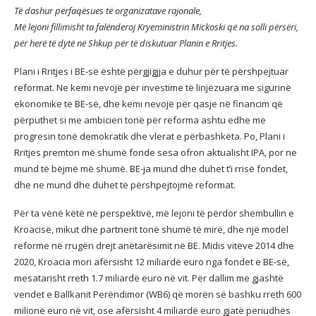
Të dashur përfaqësues të organizatave rajonale,
Më lejoni fillimisht ta falënderoj Kryeministrin Mickoski që na solli përsëri,
për herë të dytë në Shkup për të diskutuar Planin e Rritjes.
Plani i Rritjes i BE-së është përgjigjja e duhur për të përshpejtuar
reformat. Ne kemi nevojë për investime të linjëzuara me sigurinë
ekonomike të BE-së, dhe kemi nevojë për qasje në financim që
përputhet si me ambicien tonë për reforma ashtu edhe me
progresin tonë demokratik dhe vlerat e përbashkëta. Po, Plani i
Rritjes premton më shumë fonde sesa ofron aktualisht IPA, por ne
mund të bëjmë më shumë. BE-ja mund dhe duhet t’i rrisë fondet,
dhe ne mund dhe duhet të përshpejtojmë reformat.
Për ta vënë këtë në perspektivë, më lejoni të përdor shembullin e
Kroacisë, mikut dhe partnerit tonë shumë të mirë, dhe një model
reforme në rrugën drejt anëtarësimit në BE. Midis viteve 2014 dhe
2020, Kroacia mori afërsisht 12 miliardë euro nga fondet e BE-së,
mesatarisht rreth 1.7 miliardë euro në vit. Për dallim me gjashtë
vendet e Ballkanit Perëndimor (WB6) që morën së bashku rreth 600
milionë euro në vit, ose afërsisht 4 miliardë euro gjatë periudhës