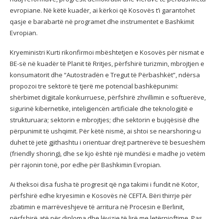
evropiane. Në këtë kuadër, ai kërkoi që Kosovës t’i garantohet
qasje e barabartë në programet dhe instrumentet e Bashkimit
Evropian.
Kryeministri Kurti rikonfirmoi mbështetjen e Kosovës për nismat e
BE-së në kuadër të Planit të Rritjes, përfshirë turizmin, mbrojtjen e
konsumatorit dhe “Autostradën e Tregut të Përbashkët”, ndërsa
propozoi tre sektorë të tjerë me potencial bashkëpunimi:
shërbimet digjitale konkurruese, përfshirë zhvillimin e softuerëve,
sigurinë kibernetike, inteligjencën artificiale dhe teknologjitë e
strukturuara; sektorin e mbrojtjes; dhe sektorin e bujqësisë dhe
përpunimit të ushqimit. Për këtë nismë, ai shtoi se nearshoring-u
duhet të jetë gjithashtu i orientuar drejt partnerëve të besueshëm
(friendly shoring), dhe se kjo është një mundësi e madhe jo vetëm
për rajonin tonë, por edhe për Bashkimin Evropian.
Ai theksoi disa fusha të progresit që nga takimi i fundit në Kotor,
përfshirë edhe kryesimin e Kosovës në CEFTA. Bëri thirrje për
zbatimin e marrëveshjeve të arritura në Procesin e Berlinit,
përfshirë atë për diploma dhe lëvizje të lirë me letërnjoftime. Pas