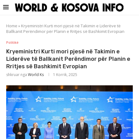
Home
»
Kryeministri Kurti mori pjesë në Takimin e Liderëve të
Ballkanit Perëndimor për Planin e Rritjes së Bashkimit Evropian
Politikë
Kryeministri Kurti mori pjesë në Takimin e
Liderëve të Ballkanit Perëndimor për Planin e
Rritjes së Bashkimit Evropian
shkruar nga
World Ks
1 Korrik, 2025