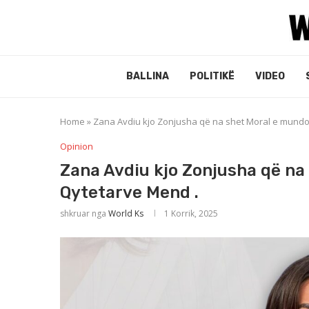
BALLINA
POLITIKË
VIDEO
Home
»
Zana Avdiu kjo Zonjusha që na shet Moral e mundo
Opinion
Zana Avdiu kjo Zonjusha që na
Qytetarve Mend .
shkruar nga
World Ks
1 Korrik, 2025