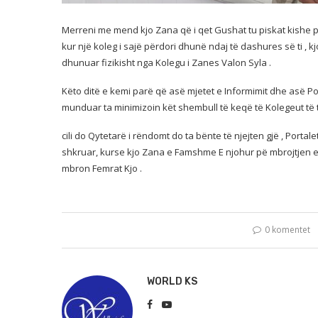
Merreni me mend kjo Zana që i qet Gushat tu piskat kishe po
kur një koleg i sajë përdori dhunë ndaj të dashures së ti ,
dhunuar fizikisht nga Kolegu i Zanes Valon Syla .
Këto ditë e kemi parë që asë mjetet e Informimit dhe asë Por
munduar ta minimizoin kët shembull të keqë të Kolegeut të 
cili do Qytetarë i rëndomt do ta bënte të njejten gjë , Porta
shkruar, kurse kjo Zana e Famshme E njohur pë mbrojtjen e F
mbron Femrat Kjo .
0 komentet
WORLD KS