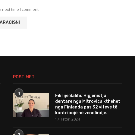
e next time I comment.
POSTIMET
1
Fikrije Salihu Higjenistja
dentare nga Mitrovica kthehet
nga Finlanda pas 32 viteve të
kontribojë në vendlindje.
17 Tetor, 2024
2