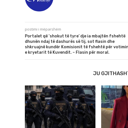
postimi i mëparshëm
Portalet që ‘shokut të tyre’ dje ia mbajtën fshehtë
dhunën ndaj të dashurës së tij, sot flasin dhe
shkruajnë kundër Komisionit të fshehtë për votimi
e kryetarit të Kuvendit. – Flasin për moral.
JU GJITHASH