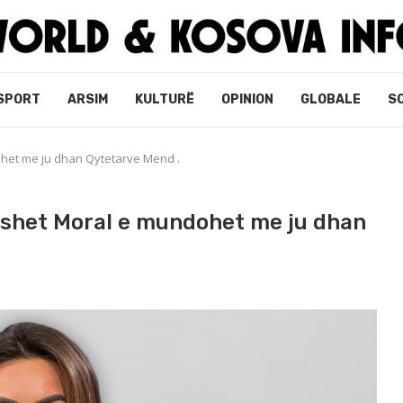
SPORT
ARSIM
KULTURË
OPINION
GLOBALE
S
het me ju dhan Qytetarve Mend .
 shet Moral e mundohet me ju dhan