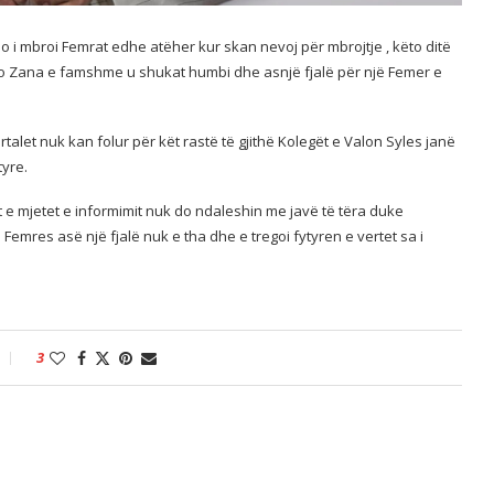
 i mbroi Femrat edhe atëher kur skan nevoj për mbrojtje , këto ditë
 kjo Zana e famshme u shukat humbi dhe asnjë fjalë për një Femer e
talet nuk kan folur për kët rastë të gjithë Kolegët e Valon Syles janë
tyre.
let e mjetet e informimit nuk do ndaleshin me javë të tëra duke
emres asë një fjalë nuk e tha dhe e tregoi fytyren e vertet sa i
3