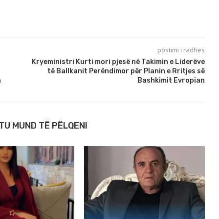
postimi i radhës
Kryeministri Kurti mori pjesë në Takimin e Liderëve
të Ballkanit Perëndimor për Planin e Rritjes së
n
Bashkimit Evropian
TU MUND TË PËLQENI