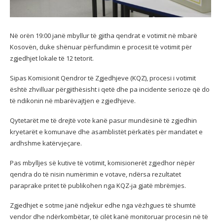
Në orën 19:00 janë mbyllur të gjitha qendrat e votimit në mbarë
Kosovën, duke shënuar përfundimin e procesit të votimit për
zgjedhjet lokale të 12 tetorit.
Sipas Komisionit Qendror të Zgjedhjeve (KQZ), procesi i votimit
është zhvilluar përgjithësisht i qetë dhe pa incidente serioze që do
të ndikonin në mbarëvajtjen e zgjedhjeve.
Qytetarët me të drejtë vote kanë pasur mundësinë të zgjedhin
kryetarët e komunave dhe asamblistët përkatës për mandatet e
ardhshme katërvjeçare.
Pas mbylljes së kutive të votimit, komisionerët zgjedhor nëpër
qendra do të nisin numërimin e votave, ndërsa rezultatet
paraprake pritet të publikohen nga KQZ-ja gjatë mbrëmjes.
Zgjedhjet e sotme janë ndjekur edhe nga vëzhgues të shumtë
vendor dhe ndërkombëtar, të cilët kanë monitoruar procesin në të