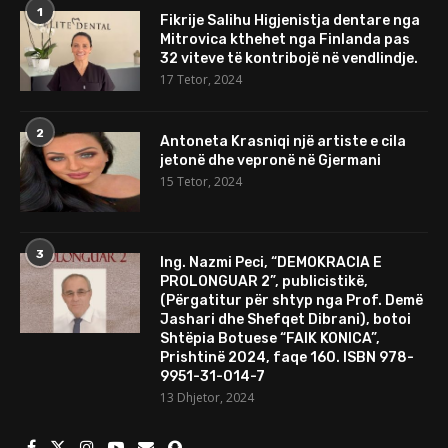
1
Fikrije Salihu Higjenistja dentare nga
Mitrovica kthehet nga Finlanda pas
32 viteve të kontribojë në vendlindje.
17 Tetor, 2024
2
Antoneta Krasniqi një artiste e cila
jetonë dhe vepronë në Gjermani
15 Tetor, 2024
3
Ing. Nazmi Peci, “DEMOKRACIA E
PROLONGUAR 2”, publicistikë,
(Përgatitur për shtyp nga Prof. Demë
Jashari dhe Shefqet Dibrani), botoi
Shtëpia Botuese “FAIK KONICA”,
Prishtinë 2024, faqe 160. ISBN 978-
9951-31-014-7
13 Dhjetor, 2024