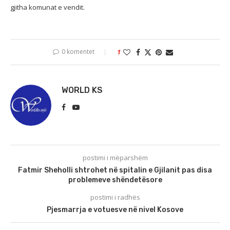
gjitha komunat e vendit.
0 komentet
1
WORLD KS
postimi i mëparshëm
Fatmir Sheholli shtrohet në spitalin e Gjilanit pas disa
problemeve shëndetësore
postimi i radhës
Pjesmarrja e votuesve në nivel Kosove