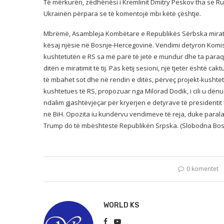
Të mërkurën, zëdhënësi i Kremlinit Dmitry Peskov tha se 
Ukrainën përpara se të komentojë mbi këtë çështje.
Mbrëmë, Asambleja Kombëtare e Republikës Sërbska miratoi
kësaj njësie në Bosnje-Hercegovinë. Vendimi detyron Komi
kushtetutën e RS sa më parë të jetë e mundur dhe ta para
ditën e miratimit të tij. Pas këtij sesioni, një tjetër është c
të mbahet sot dhe në rendin e ditës, përveç projekt-kushtetu
kushtetues të RS, propozuar nga Milorad Dodik, i cili u dënu
ndalim gjashtëvjeçar për kryerjen e detyrave të presidenti
në BiH. Opozita iu kundërvu vendimeve të reja, duke paral
Trump do të mbështeste Republikën Srpska. (Slobodna Bo
0 komentet
WORLD KS