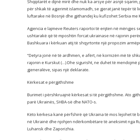
Shqiptarët e dijnë mirë dhe nuk ka arsye për asnjë sqarim,
për shkak të agjerimit islamomadh, se gjerat janë tepër të
luftarake në Bosnjë dhe gjithandej ku kufizohet Serbia me K
Agjencia e lajmeve Reuters raportoi të enjten në mëngjes se 
ushtarakë që të mposhtin forcat ukrainase në rajonin perën
Bashkuara i kërkuan atij të shqyrtonte një propozim armëpu
“Detyra jonë në të ardhmen, e afërt, në kornizën më të s
rajonin e Kurskut (…) Dhe sigurisht, ne duhet të mendojmë për
gjeneralëve, sipas një deklarate.
Kërkesat e përgjithshme
Burimet i përshkruajnë kërkesat si të përgjithshme. Ato gji
parë Ukrainës, SHBA-së dhe NATO-s.
Këto kërkesa kanë përfshirë që Ukraina të mos lejohet të 
në Ukrainë dhe njohjen ndërkombëtare të aneksimit nga Rus
Luhansk dhe Zaporizhia.