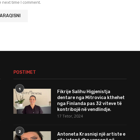
e next time I comment.
POSTIMET
1
Fikrije Salihu Higjenistja
dentare nga Mitrovica kthehet
nga Finlanda pas 32 viteve të
kontribojë në vendlindje.
17 Tetor, 2024
2
Antoneta Krasniqi një artiste e