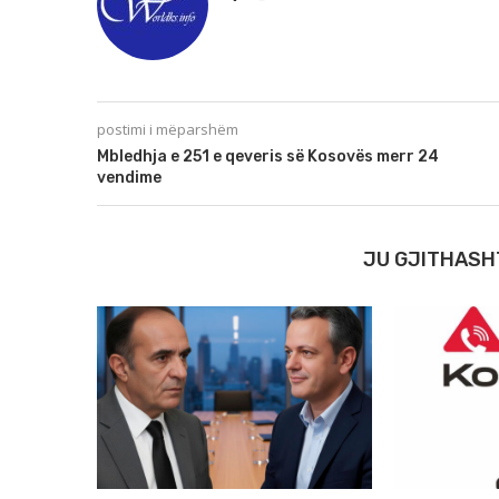
postimi i mëparshëm
Mbledhja e 251 e qeveris së Kosovës merr 24
vendime
JU GJITHASH