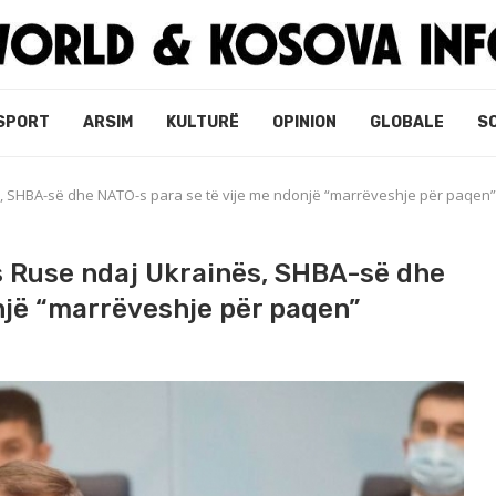
SPORT
ARSIM
KULTURË
OPINION
GLOBALE
S
s, SHBA-së dhe NATO-s para se të vije me ndonjë “marrëveshje për paqen”
s Ruse ndaj Ukrainës, SHBA-së dhe
një “marrëveshje për paqen”