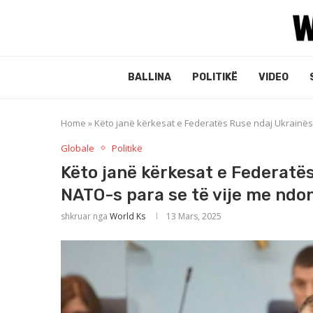
BALLINA
POLITIKË
VIDEO
Home
»
Këto janë kërkesat e Federatës Ruse ndaj Ukrainë
Globale
Politikë
Këto janë kërkesat e Federatë
NATO-s para se të vije me ndo
shkruar nga
World Ks
13 Mars, 2025