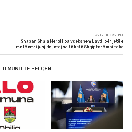
postimi i radhës
Shaban Shala Heroi i pa vdekshëm Lavdi për jetë e
motë emri juaj do jetoj sa të ketë Shqiptarë mbi tokë
TU MUND TË PËLQENI