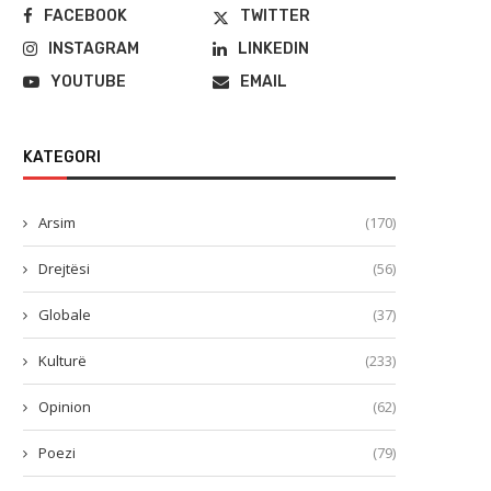
FACEBOOK
TWITTER
INSTAGRAM
LINKEDIN
YOUTUBE
EMAIL
KATEGORI
Arsim
(170)
Drejtësi
(56)
Globale
(37)
Kulturë
(233)
Opinion
(62)
Poezi
(79)