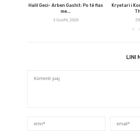
Halil Geci- Arben Gashit: Po të flas
Kryetari i Ko
me...
Th
3 Gusht, 2026
29
LINI