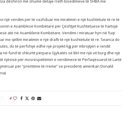
Rusia dëshiron më shumë detaje rreth bisedimeve të SHBA me
 një vendim për të vazhduar me miratimin e një kushtetute të re të
sionin e Asamblesë Kombëtare për Çështjet Kushtetuese të hartojë
qesë atë në Asamblenë Kombëtare. Vendimi i miratuar hyn në fuqi
aktuar me qëllim miratimin e një drafti të një kushtetute të re. Seanca do
tës, do të përfshijë edhe një projekt-ligj për mbrojtjen e rendit
a në fund të shkurtit përpara Gjykatës së BiH me një vit burg dhe një
t të njësisë për mosrespektimin e vendimeve të Përfaqësuesit të Lartë
ajmëruar për “premtime të rreme” se presidenti amerikan Donald
sna)
4