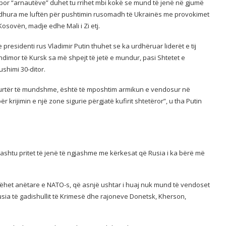
 por “arnautëve” duhet tu rrihet mbi kokë se mund të jenë në gjumë
 lidhura me luftën për pushtimin rusomadh të Ukrainës me provokimet
osovën, madje edhe Mali i Zi etj.
presidenti rus Vladimir Putin thuhet se ka urdhëruar liderët e tij
dimor të Kursk sa më shpejt të jetë e mundur, pasi Shtetet e
shimi 30-ditor.
hkurtër të mundshme, është të mposhtim armikun e vendosur në
 krijimin e një zone sigurie përgjatë kufirit shtetëror”, u tha Putin
thashtu pritet të jenë të ngjashme me kërkesat që Rusia i ka bërë më
bëhet anëtare e NATO-s, që asnjë ushtar i huaj nuk mund të vendoset
ia të gadishullit të Krimesë dhe rajoneve Donetsk, Kherson,