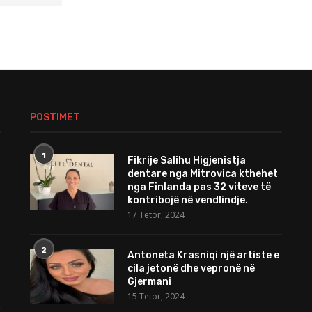
POSTIMET
1
Fikrije Salihu Higjenistja
dentare nga Mitrovica kthehet
nga Finlanda pas 32 viteve të
kontribojë në vendlindje.
17 Tetor, 2024
2
Antoneta Krasniqi një artiste e
cila jetonë dhe vepronë në
Gjermani
15 Tetor, 2024