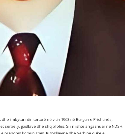
s dhe i mbytur nën torturë në vitin 1963 në Burgun e Prishtinës,
t serbë, jugosllavë dhe shqipfolës. Si i ri ishte angazhuar në NDSH,
uk e pranonin komunizmin, Jugosllavinë dhe Serbinë duke e