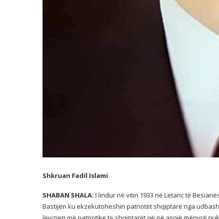
Shkruan Fadil Islami
SHABAN SHALA:
I lindur në vitin 1933 në Letanc të Besianë
Bastijën ku ekzekutoheshin patriotët shqiptarë nga udbashë
lëvizjen më patriotike te shqiptarët që në asnjë mënyrë n