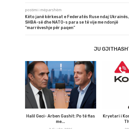
postimi i mëparshëm
Këto janë kërkesat e Federatës Ruse ndaj Ukrainës,
SHBA-së dhe NATO-s para se të vije me ndonjë
“marrëveshje për paqen”
JU GJITHASH
Halil Geci- Arben Gashit: Po të flas
Kryetari i Ko
me...
Th