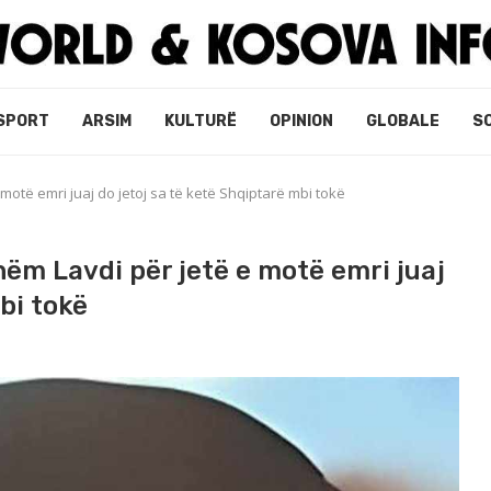
SPORT
ARSIM
KULTURË
OPINION
GLOBALE
S
otë emri juaj do jetoj sa të ketë Shqiptarë mbi tokë
ëm Lavdi për jetë e motë emri juaj
bi tokë