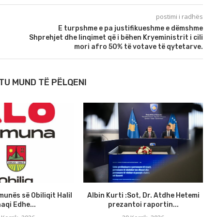
postimi i radhës
E turpshme e pa justifikueshme e dëmshme
Shprehjet dhe linqimet që i bëhen Kryeministrit i cili
mori afro 50% të votave të qytetarve.
TU MUND TË PËLQENI
munës së Obiliqit Halil
Albin Kurti :Sot, Dr. Atdhe Hetemi
aqi Edhe...
prezantoi raportin...