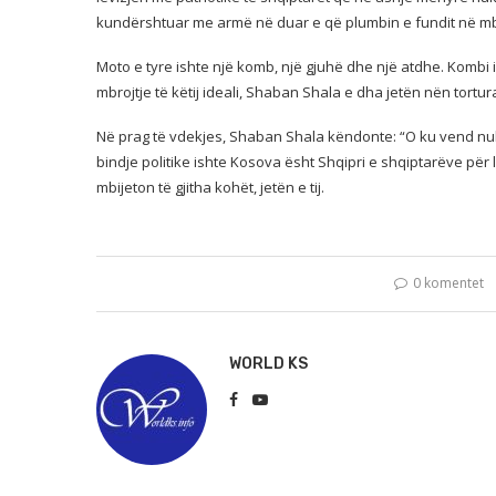
kundërshtuar me armë në duar e që plumbin e fundit në mbrojt
Moto e tyre ishte një komb, një gjuhë dhe një atdhe. Kombi 
mbrojtje të këtij ideali, Shaban Shala e dha jetën nën tortu
Në prag të vdekjes, Shaban Shala këndonte: “O ku vend nuk
bindje politike ishte Kosova ësht Shqipri e shqiptarëve për
mbijeton të gjitha kohët, jetën e tij.
0 komentet
WORLD KS