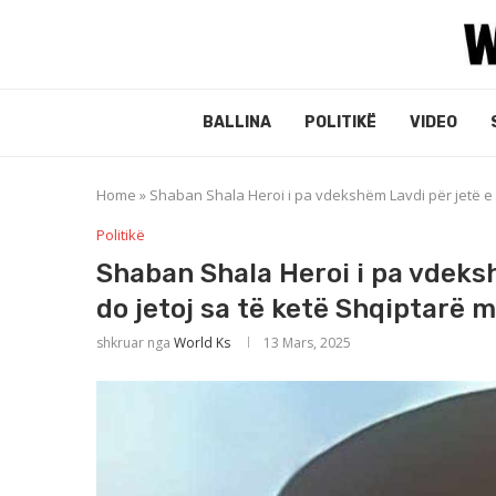
BALLINA
POLITIKË
VIDEO
Home
»
Shaban Shala Heroi i pa vdekshëm Lavdi për jetë e m
Politikë
Shaban Shala Heroi i pa vdeksh
do jetoj sa të ketë Shqiptarë m
shkruar nga
World Ks
13 Mars, 2025