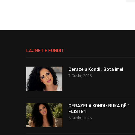
LAJMET E FUNDIT
Çerazela Kondi : Bota ime!
7 Gusht, 2026
ÇERAZELA KONDI : BUKA QË ”
FLISTE”!
6 Gusht, 2026