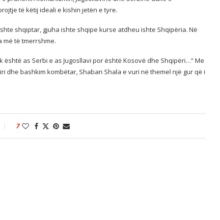
je të këtij ideali e kishin jetën e tyre.
ishte shqiptar, gjuha ishte shqipe kurse atdheu ishte Shqipëria. Në
ra më të tmerrshme.
 është as Serbi e as Jugosllavi por është Kosovë dhe Shqipëri…” Me
 liri dhe bashkim kombëtar, Shaban Shala e vuri në themel një gur që i
7