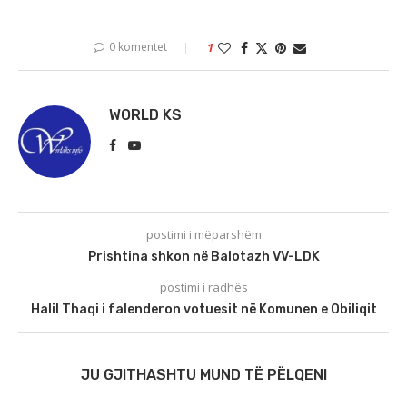
0 komentet
1
WORLD KS
postimi i mëparshëm
Prishtina shkon në Balotazh VV-LDK
postimi i radhës
Halil Thaqi i falenderon votuesit në Komunen e Obiliqit
JU GJITHASHTU MUND TË PËLQENI