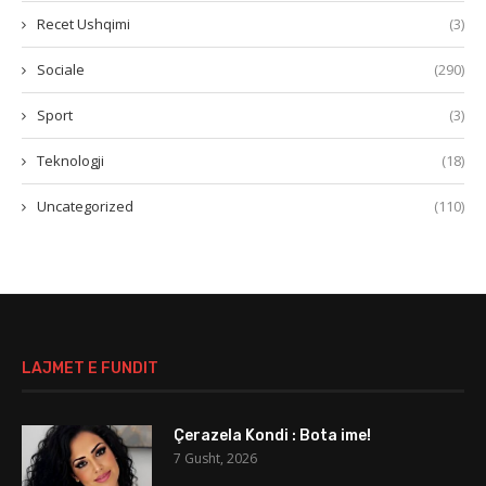
Recet Ushqimi
(3)
Sociale
(290)
Sport
(3)
Teknologji
(18)
Uncategorized
(110)
LAJMET E FUNDIT
Çerazela Kondi : Bota ime!
7 Gusht, 2026