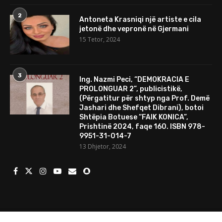
2
Antoneta Krasniqi një artiste e cila
jetonë dhe vepronë në Gjermani
15 Tetor, 2024
3
Ing. Nazmi Peci, “DEMOKRACIA E
PROLONGUAR 2”, publicistikë,
(Përgatitur për shtyp nga Prof. Demë
Jashari dhe Shefqet Dibrani), botoi
Shtëpia Botuese “FAIK KONICA”,
Prishtinë 2024, faqe 160. ISBN 978-
9951-31-014-7
13 Dhjetor, 2024
© 2024 Të gjitha të drejtat e rezervuara. Mundesuar nga
Porositweb.com