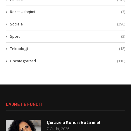
Recet Ushqimi
(3)
Sociale
(290)
Sport
(3)
Teknologji
(18)
Uncategorized
(110)
LAJMET E FUNDIT
Çerazela Kondi : Bota ime!
7 Gusht, 2026