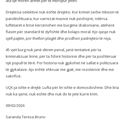
ata që morën armët për të mbrojtur jetën.
Drejtësia selektive nuk është drejtësi. Kur krimet serbe mbesin të
pandëshkuara, kur varrezat masive nuk peshojnë, ndërsa
luftëtarët e lirisë kërcënohen me burgime drakoniane, atëherë
flasim për standard të dyfishtë dhe kolaps moral. Kjo qasje nuk
sjell pajtim, por thellon plagët dhe prodhon padrejtësi të reja.
45 vjet burg nuk janë dënim penal, janë tentativë për ta
kriminalizuar lirinë, për ta fshirë historinë dhe për ta poshtëruar
një popull të tërë. Por historia nuk gjykohet në sallat e politizuara
të gjykatave. Ajo është shkruar me gjak, me rezistencë dhe me
sakrificë.
UÇK-ja ishte e drejtë. Lufta për liri ishte e domosdoshme. Dhe liria
nuk ka qenë, nuk është dhe nuk do të jetë kurrë krim.
09/02/2026
Saranda Teresa Bruno