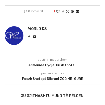
0 komentet
1
WORLD KS
postimi i mëparshëm
Armenida Qyqja: Kush thotë…
postimi i radhës
Poezi: Shefqet Dibrani ZOG MBI GURË
JU GJITHASHTU MUND TË PËLQENI