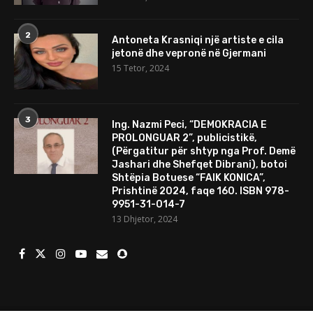
2
Antoneta Krasniqi një artiste e cila
jetonë dhe vepronë në Gjermani
15 Tetor, 2024
3
Ing. Nazmi Peci, “DEMOKRACIA E
PROLONGUAR 2”, publicistikë,
(Përgatitur për shtyp nga Prof. Demë
Jashari dhe Shefqet Dibrani), botoi
Shtëpia Botuese “FAIK KONICA”,
Prishtinë 2024, faqe 160. ISBN 978-
9951-31-014-7
13 Dhjetor, 2024