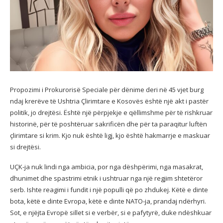
Propozimi i Prokurorisë Speciale për dënime deri në 45 vjet burg
ndaj krerëve të Ushtria Çlirimtare e Kosovës është një akt i pastër
politik, jo drejtësi. Është një përpjekje e qëllimshme për të rishkruar
historinë, për të poshtëruar sakrificën dhe për ta paraqitur luftën
çlirimtare si krim. Kjo nuk është ligj, kjo është hakmarrje e maskuar
si drejtësi.
UÇK-ja nuk lindi nga ambicia, por nga dëshpërimi, nga masakrat,
dhunimet dhe spastrimi etnik i ushtruar nga një regjim shtetëror
serb. Ishte reagimi i fundit i një populli që po zhdukej. Këtë e dinte
bota, këtë e dinte Evropa, këtë e dinte NATO-ja, prandaj ndërhyri.
Sot, e njëjta Evropë sillet si e verbër, si e pafytyrë, duke ndëshkuar