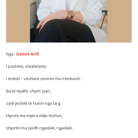
Nga :
Dalinë Arifi
I pashëm, shtatëlartë,
i ëmbël – vështirë zemrën t’ia rrëmbesh.
Buzë mjaltë, shpirt zjarr,
sytë
jeshilë të huton nga larg.
Hijeshi me mijëra milje lëshon,
shpirtin ma vjedh ngadalë, ngadalë.