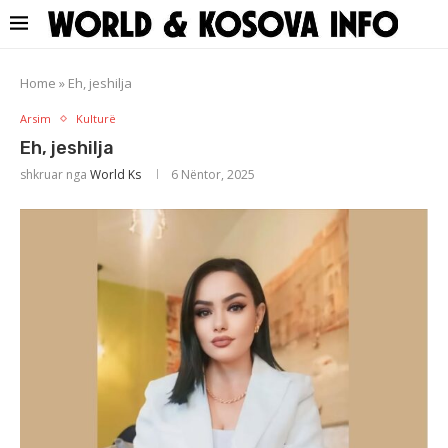
Home
»
Eh, jeshilja
Arsim
Kulturë
Eh, jeshilja
shkruar nga
World Ks
6 Nëntor, 2025