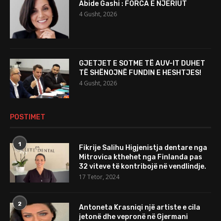
Abide Gashi : FORCA E NJERIUT
4 Gusht, 2026
GJETJET E SOTME TË AUV-IT DUHET
TË SHËNOJNË FUNDIN E HESHTJES!
4 Gusht, 2026
POSTIMET
1
Fikrije Salihu Higjenistja dentare nga
Mitrovica kthehet nga Finlanda pas
32 viteve të kontribojë në vendlindje.
17 Tetor, 2024
2
Antoneta Krasniqi një artiste e cila
jetonë dhe vepronë në Gjermani