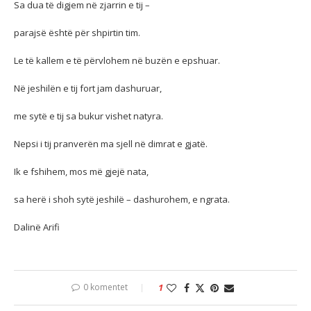
Sa dua të digjem në zjarrin e tij –
parajsë është për shpirtin tim.
Le të kallem e të përvlohem në buzën e epshuar.
Në jeshilën e tij fort jam dashuruar,
me sytë e tij sa bukur vishet natyra.
Nepsi i tij pranverën ma sjell në dimrat e gjatë.
Ik e fshihem, mos më gjejë nata,
sa herë i shoh sytë jeshilë – dashurohem, e ngrata.
Dalinë Arifi
0 komentet
1