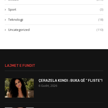
Sport
(3)
Teknologji
(18)
Uncategorized
(110)
LAJMET E FUNDIT
ÇERAZELA KONDI : BUKA QË ” FLISTE”!
6 Gusht, 2026