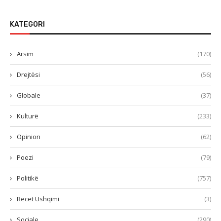
KATEGORI
Arsim
(170)
Drejtësi
(56)
Globale
(37)
Kulturë
(233)
Opinion
(62)
Poezi
(79)
Politikë
(757)
Recet Ushqimi
(3)
Sociale
(290)