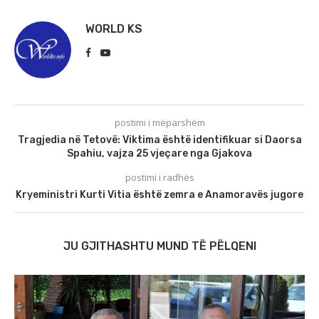
WORLD KS
postimi i mëparshëm
Tragjedia në Tetovë: Viktima është identifikuar si Daorsa
Spahiu, vajza 25 vjeçare nga Gjakova
postimi i radhës
Kryeministri Kurti Vitia është zemra e Anamoravës jugore
JU GJITHASHTU MUND TË PËLQENI