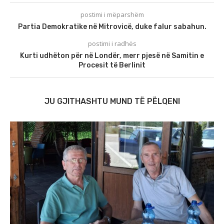
postimi i mëparshëm
Partia Demokratike në Mitrovicë, duke falur sabahun.
postimi i radhës
Kurti udhëton për në Londër, merr pjesë në Samitin e
Procesit të Berlinit
JU GJITHASHTU MUND TË PËLQENI