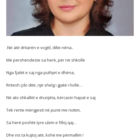
.Në atë dritarën e vogël, dilte nëna..
Më pershëndeste sa herë, për në shkollë
Nga fjalët e saj nga puthjet e dhëna,
Rritesh çdo ditë, një shelg i gjatë i hollë…
Në ato shkallët e drunjëta, kërcasin hapat e saj
Tek rente mëngjesit në punë me nxitim,
Sa herë poshtë tyre ulem e filloj qaj…
Dhe nis ta kujtoj atë, kohė me përmallim !