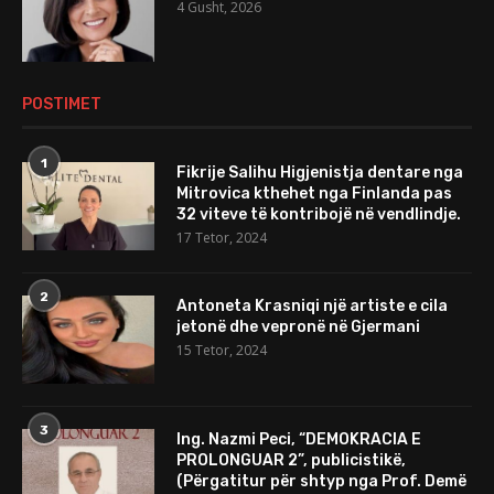
4 Gusht, 2026
POSTIMET
1
Fikrije Salihu Higjenistja dentare nga
Mitrovica kthehet nga Finlanda pas
32 viteve të kontribojë në vendlindje.
17 Tetor, 2024
2
Antoneta Krasniqi një artiste e cila
jetonë dhe vepronë në Gjermani
15 Tetor, 2024
3
Ing. Nazmi Peci, “DEMOKRACIA E
PROLONGUAR 2”, publicistikë,
(Përgatitur për shtyp nga Prof. Demë