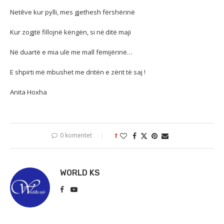
Netēve kur pylli, mes gjethesh fërshërinë
Kur zogjtë fillojnë këngën, si nė ditë maji
Në duartë e mia ulë me mall fëmijërinë…
E shpirti më mbushet me dritën e zërit të saj !
Anita Hoxha
0 komentet
1
WORLD KS