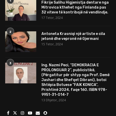
1
Fikrije Salihu Higjenistja dentare nga
Mitrovica kthehet nga Finlanda pas
32 viteve të kontribojë në vendlindje.
17 Tetor, 2024
2
Antoneta Krasniqi një artiste e cila
jetonë dhe vepronë në Gjermani
15 Tetor, 2024
3
Ing. Nazmi Peci, “DEMOKRACIA E
PROLONGUAR 2”, publicistikë,
(Përgatitur për shtyp nga Prof. Demë
Jashari dhe Shefqet Dibrani), botoi
Shtëpia Botuese “FAIK KONICA”,
Prishtinë 2024, faqe 160. ISBN 978-
9951-31-014-7
13 Dhjetor, 2024