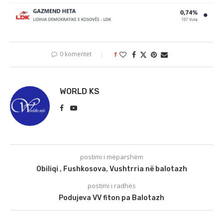
0 komentet
1
WORLD KS
postimi i mëparshëm
Obiliqi , Fushkosova, Vushtrria në balotazh
postimi i radhës
Podujeva VV fiton pa Balotazh