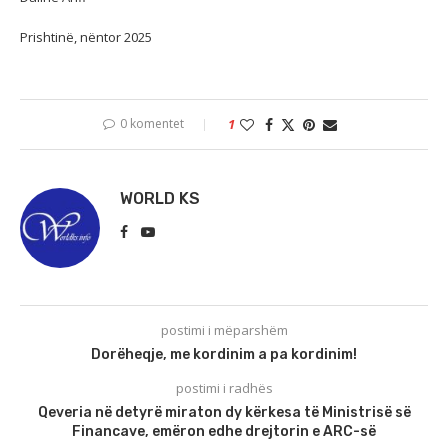
Prishtinë, nëntor 2025
0 komentet
1
WORLD KS
postimi i mëparshëm
Dorëheqje, me kordinim a pa kordinim!
postimi i radhës
Qeveria në detyrë miraton dy kërkesa të Ministrisë së
Financave, emëron edhe drejtorin e ARC-së