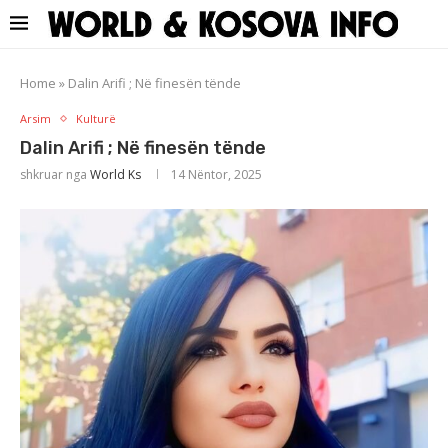
Home
»
Dalin Arifi ; Në finesën tënde
Arsim
Kulturë
Dalin Arifi ; Në finesën tënde
shkruar nga
World Ks
14 Nëntor, 2025