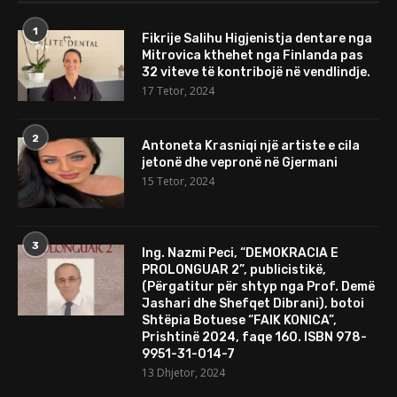
1
Fikrije Salihu Higjenistja dentare nga
Mitrovica kthehet nga Finlanda pas
32 viteve të kontribojë në vendlindje.
17 Tetor, 2024
2
Antoneta Krasniqi një artiste e cila
jetonë dhe vepronë në Gjermani
15 Tetor, 2024
3
Ing. Nazmi Peci, “DEMOKRACIA E
PROLONGUAR 2”, publicistikë,
(Përgatitur për shtyp nga Prof. Demë
Jashari dhe Shefqet Dibrani), botoi
Shtëpia Botuese “FAIK KONICA”,
Prishtinë 2024, faqe 160. ISBN 978-
9951-31-014-7
13 Dhjetor, 2024