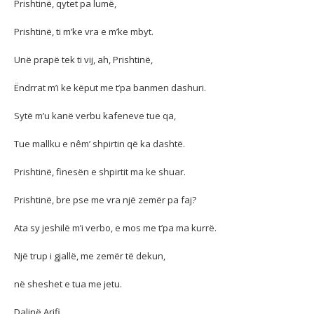
Prishtinë, qytet pa lumë,
Prishtinë, ti m’ke vra e m’ke mbyt.
Unë prapë tek ti vij, ah, Prishtinë,
Ëndrrat m’i ke këput me t’pa banmen dashuri.
Sytë m’u kanë verbu kafeneve tue qa,
Tue mallku e nêm’ shpirtin që ka dashtë.
Prishtinë, finesën e shpirtit ma ke shuar.
Prishtinë, bre pse me vra një zemër pa faj?
Ata sy jeshilë m’i verbo, e mos me t’pa ma kurrë.
Një trup i gjallë, me zemër të dekun,
në sheshet e tua me jetu.
Dalinë Arifi