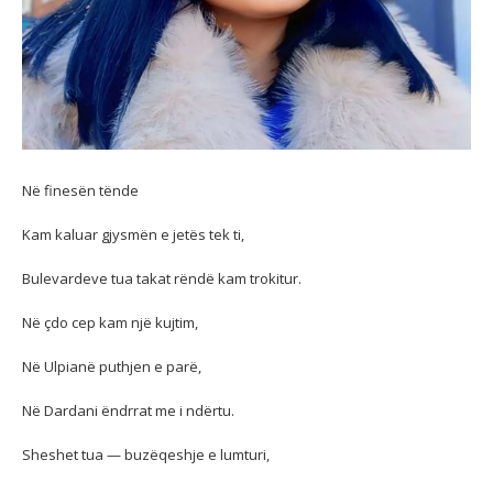
Në finesën tënde
Kam kaluar gjysmën e jetës tek ti,
Bulevardeve tua takat rëndë kam trokitur.
Në çdo cep kam një kujtim,
Në
Ulpianë puthjen e parë,
Në Dardani ëndrrat me i ndërtu.
Sheshet tua — buzëqeshje e lumturi,