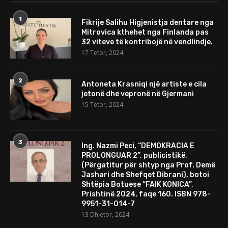
1
Fikrije Salihu Higjenistja dentare nga
Mitrovica kthehet nga Finlanda pas
32 viteve të kontribojë në vendlindje.
17 Tetor, 2024
2
Antoneta Krasniqi një artiste e cila
jetonë dhe vepronë në Gjermani
15 Tetor, 2024
3
Ing. Nazmi Peci, “DEMOKRACIA E
PROLONGUAR 2”, publicistikë,
(Përgatitur për shtyp nga Prof. Demë
Jashari dhe Shefqet Dibrani), botoi
Shtëpia Botuese “FAIK KONICA”,
Prishtinë 2024, faqe 160. ISBN 978-
9951-31-014-7
13 Dhjetor, 2024