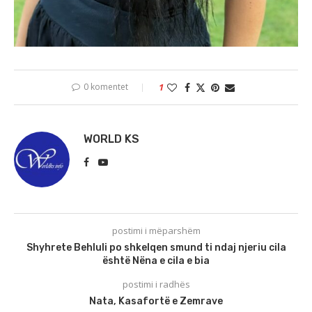
0 komentet
1
WORLD KS
postimi i mëparshëm
Shyhrete Behluli po shkelqen smund ti ndaj njeriu cila
është Nëna e cila e bia
postimi i radhës
Nata, Kasafortë e Zemrave