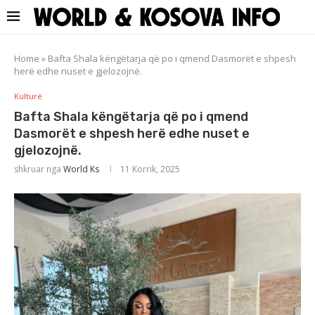
Home
»
Bafta Shala këngëtarja që po i qmend Dasmorët e shpesh
herë edhe nuset e gjelozojnë.
Kulturë
Bafta Shala këngëtarja që po i qmend
Dasmorët e shpesh herë edhe nuset e
gjelozojnë.
shkruar nga
World Ks
11 Korrik, 2025