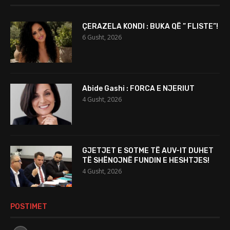
ÇERAZELA KONDI : BUKA QË ” FLISTE”!
6 Gusht, 2026
Abide Gashi : FORCA E NJERIUT
4 Gusht, 2026
GJETJET E SOTME TË AUV-IT DUHET
TË SHËNOJNË FUNDIN E HESHTJES!
4 Gusht, 2026
POSTIMET