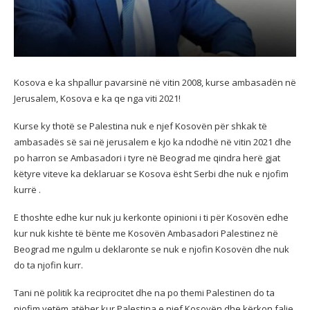
Kosova e ka shpallur pavarsinë në vitin 2008, kurse ambasadën në
Jerusalem, Kosova e ka qe nga viti 2021!
Kurse ky thotë se Palestina nuk e njef Kosovën për shkak të
ambasadës së sai në jerusalem e kjo ka ndodhë në vitin 2021 dhe
po harron se Ambasadori i tyre në Beograd me qindra herë gjat
këtyre viteve ka deklaruar se Kosova ësht Serbi dhe nuk e njofim
kurrë .
E thoshte edhe kur nuk ju kerkonte opinioni i ti për Kosovën edhe
kur nuk kishte të bënte me Kosovën Ambasadori Palestinez në
Beograd me ngulm u deklaronte se nuk e njofin Kosovën dhe nuk
do ta njofin kurr.
Tani në politik ka reciprocitet dhe na po themi Palestinen do ta
njofim vetëm atëher kur Palestina e njef Kosovën dhe kërkon falje