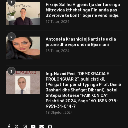
1
Fikrije Salihu Higjenistja dentare nga
Mitrovica kthehet nga Finlanda pas
32 viteve të kontribojë në vendlindje.
17 Tetor, 2024
2
Antoneta Krasniqi një artiste e cila
jetonë dhe vepronë në Gjermani
15 Tetor, 2024
3
Ing. Nazmi Peci, “DEMOKRACIA E
PROLONGUAR 2”, publicistikë,
(Përgatitur për shtyp nga Prof. Demë
Jashari dhe Shefqet Dibrani), botoi
Shtëpia Botuese “FAIK KONICA”,
Prishtinë 2024, faqe 160. ISBN 978-
9951-31-014-7
13 Dhjetor, 2024