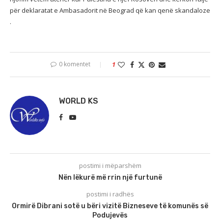
për deklaratat e Ambasadorit në Beograd që kan qenë skandaloze
.
0 komentet
1
WORLD KS
postimi i mëparshëm
Nën lëkurë më rrin një furtunë
postimi i radhës
Ormirë Dibrani sotë u bëri vizitë Bizneseve të komunës së
Podujevës