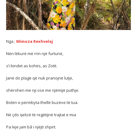
Nga ;
Mimoza Rexhvelaj
Nën lëkurë më rrin një furtunë,
s’i bindet as kohës, as Zotit.
Janë do plagë që nuk pranojnë lutje,
shërohen me nji ose me njëmijë puthje.
Botën e përmbyta thellë buzëve të tua.
Në çdo qelizë të regëtijnë trajtat e mia
Pa leje jam bâ i njëjti shpirt.