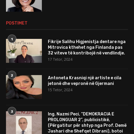
POSTIMET
1
Fikrije Salihu Higjenistja dentare nga
Mitrovica kthehet nga Finlanda pas
32 viteve të kontribojë në vendlindje.
17 Tetor, 2024
2
Antoneta Krasniqi një artiste e cila
jetonë dhe vepronë në Gjermani
15 Tetor, 2024
3
Ing. Nazmi Peci, “DEMOKRACIA E
PROLONGUAR 2”, publicistikë,
(Përgatitur për shtyp nga Prof. Demë
Jashari dhe Shefqet Dibrani), botoi