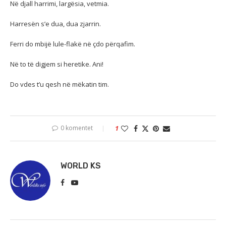
Në djall harrimi, largësia, vetmia.
Harresën s’e dua, dua zjarrin.
Ferri do mbijë lule-flakë në çdo përqafim.
Në to të digjem si heretike. Ani!
Do vdes t’u qesh në mëkatin tim.
0 komentet
1
WORLD KS