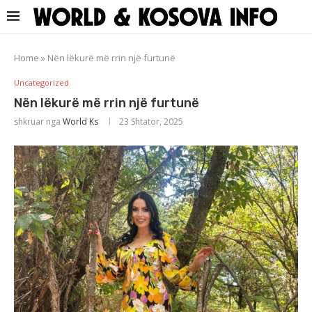
Home
»
Nën lëkurë më rrin një furtunë
Uncategorized
Nën lëkurë më rrin një furtunë
shkruar nga
World Ks
23 Shtator, 2025