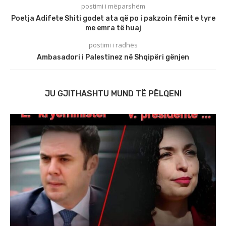
postimi i mëparshëm
Poetja Adifete Shiti godet ata që po i pakzoin fëmit e tyre
me emra të huaj
postimi i radhës
Ambasadori i Palestinez në Shqipëri gënjen
JU GJITHASHTU MUND TË PËLQENI