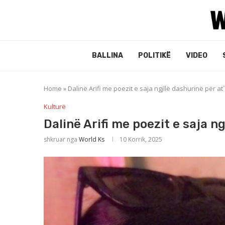
BALLINA
POLITIKË
VIDEO
Home
»
Dalinë Arifi me poezit e saja ngjllë dashurinë për a
Kulturë
Dalinë Arifi me poezit e saja n
shkruar nga
World Ks
10 Korrik, 2025