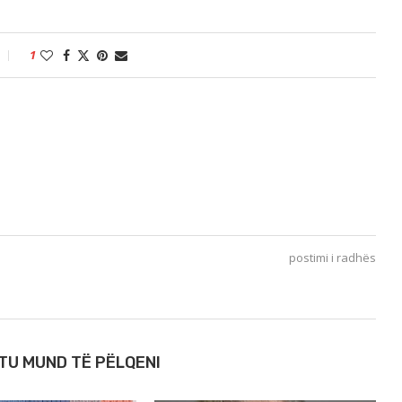
1
postimi i radhës
TU MUND TË PËLQENI