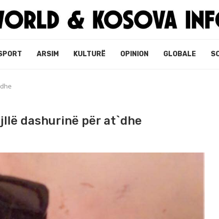
SPORT
ARSIM
KULTURË
OPINION
GLOBALE
S
t`dhe
gjllë dashurinë për at`dhe