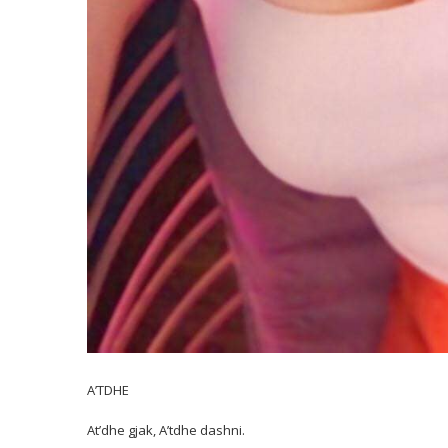
A’TDHE
At’dhe gjak, A’tdhe dashni.