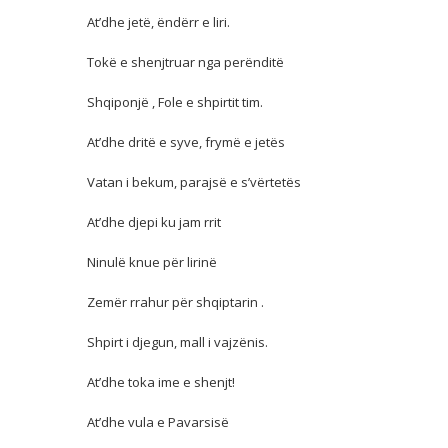
At’dhe jetë, ëndërr e liri.
Tokë e shenjtruar nga perënditë
Shqiponjë , Fole e shpirtit tim.
At’dhe dritë e syve, frymë e jetës
Vatan i bekum, parajsë e s’vërtetës
At’dhe djepi ku jam rrit
Ninulë knue për lirinë
Zemër rrahur për shqiptarin .
Shpirt i djegun, mall i vajzënis.
At’dhe toka ime e shenjt!
At’dhe vula e Pavarsisë