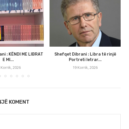
ani : KËNDI ME LIBRAT
Shefqet Dibrani : Libra të rinjë
E MI...
Portreti letrar...
 Korrik, 2026
19 Korrik, 2026
 NJË KOMENT