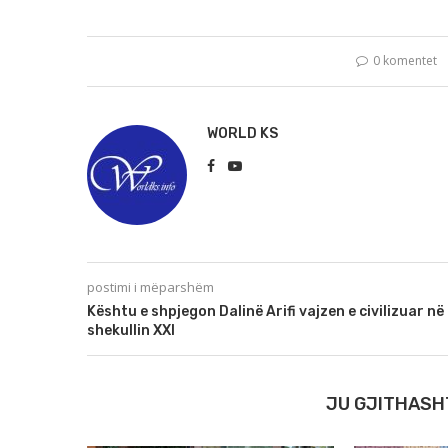
0 komentet
WORLD KS
postimi i mëparshëm
Kështu e shpjegon Dalinë Arifi vajzen e civilizuar në
shekullin XXI
JU GJITHASH