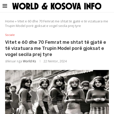
Home
»
Vitet e 60 dhe 70 Femrat me shtat të gjatë e të vizatuara me
Trupin Model porë gjoksat e vogel secila prej tyre
Sociale
Vitet e 60 dhe 70 Femrat me shtat të gjatë e
të vizatuara me Trupin Model porë gjoksat e
vogel secila prej tyre
shkruar nga
World Ks
22 Nëntor, 2024