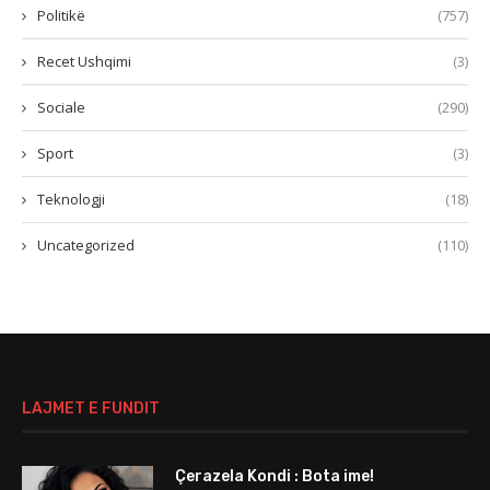
Politikë
(757)
Recet Ushqimi
(3)
Sociale
(290)
Sport
(3)
Teknologji
(18)
Uncategorized
(110)
LAJMET E FUNDIT
Çerazela Kondi : Bota ime!