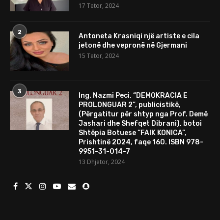
17 Tetor, 2024
2
Antoneta Krasniqi një artiste e cila
jetonë dhe vepronë në Gjermani
15 Tetor, 2024
3
Ing. Nazmi Peci, “DEMOKRACIA E
PROLONGUAR 2”, publicistikë,
(Përgatitur për shtyp nga Prof. Demë
Jashari dhe Shefqet Dibrani), botoi
Shtëpia Botuese “FAIK KONICA”,
Prishtinë 2024, faqe 160. ISBN 978-
9951-31-014-7
13 Dhjetor, 2024