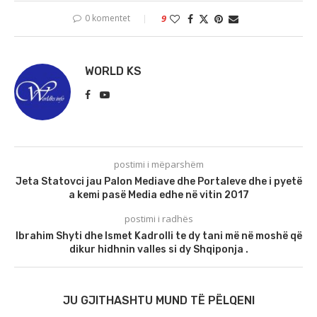
0 komentet
9
WORLD KS
postimi i mëparshëm
Jeta Statovci jau Palon Mediave dhe Portaleve dhe i pyetë
a kemi pasë Media edhe në vitin 2017
postimi i radhës
Ibrahim Shyti dhe Ismet Kadrolli te dy tani më në moshë që
dikur hidhnin valles si dy Shqiponja .
JU GJITHASHTU MUND TË PËLQENI