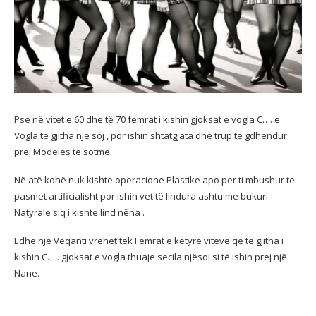
Pse në vitet e 60 dhe të 70 femrat i kishin gjoksat e vogla C…. e
Vogla te gjitha një soj , por ishin shtatgjata dhe trup të gdhendur
prej Modeles te sotme.
Në atë kohë nuk kishte operacione Plastike apo per ti mbushur te
pasmet artificialisht por ishin vet të lindura ashtu me bukuri
Natyrale siq i kishte lind nëna .
Edhe një Veqanti vrehet tek Femrat e këtyre viteve që të gjitha i
kishin C….. gjoksat e vogla thuaje secila njësoi si të ishin prej një
Nane.