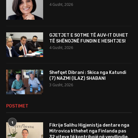
4 Gusht, 2026
GJETJET E SOTME TË AUV-IT DUHET
TË SHËNOJNË FUNDIN E HESHTJES!
4 Gusht, 2026
Shefqet Dibrani : Skica nga Katundi
(7) NAZMI (ILAZ) SHABANI
3 Gusht, 2026
POSTIMET
1
Fikrije Salihu Higjenistja dentare nga
Mitrovica kthehet nga Finlanda pas
32 viteve të kontribojë në vendlindje.