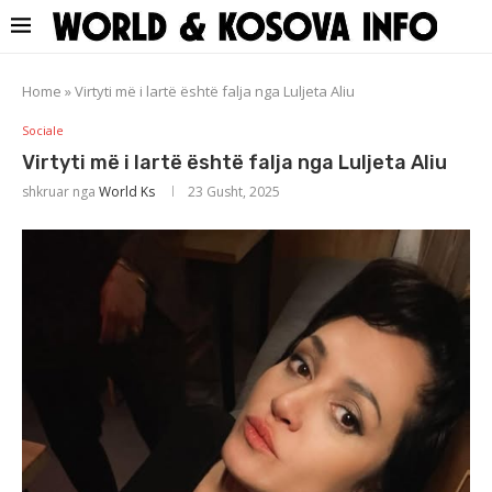
Home
»
Virtyti më i lartë është falja nga Luljeta Aliu
Sociale
Virtyti më i lartë është falja nga Luljeta Aliu
shkruar nga
World Ks
23 Gusht, 2025