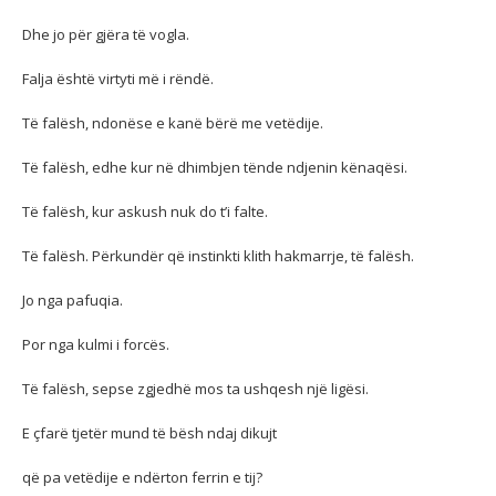
Dhe jo për gjëra të vogla.
Falja është virtyti më i rëndë.
Të falësh, ndonëse e kanë bërë me vetëdije.
Të falësh, edhe kur në dhimbjen tënde ndjenin kënaqësi.
Të falësh, kur askush nuk do t’i falte.
Të falësh. Përkundër që instinkti klith hakmarrje, të falësh.
Jo nga pafuqia.
Por nga kulmi i forcës.
Të falësh, sepse zgjedhë mos ta ushqesh një ligësi.
E çfarë tjetër mund të bësh ndaj dikujt
që pa vetëdije e ndërton ferrin e tij?