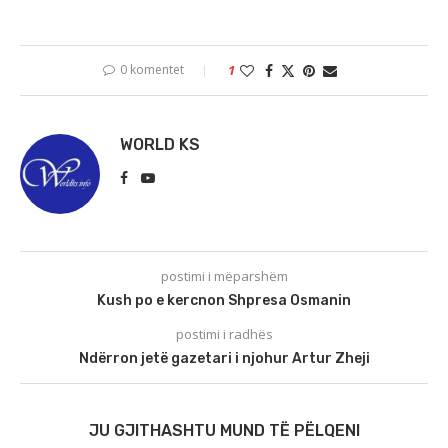
0 komentet
1
WORLD KS
postimi i mëparshëm
Kush po e kercnon Shpresa Osmanin
postimi i radhës
Ndërron jetë gazetari i njohur Artur Zheji
JU GJITHASHTU MUND TË PËLQENI