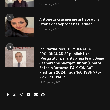
17 Tetor, 2024
2
Antoneta Krasniqi një artiste e cila
jetonë dhe vepronë në Gjermani
15 Tetor, 2024
3
Ing. Nazmi Peci, “DEMOKRACIA E
PROLONGUAR 2”, publicistikë,
(Përgatitur për shtyp nga Prof. Demë
Jashari dhe Shefqet Dibrani), botoi
Shtëpia Botuese “FAIK KONICA”,
Prishtinë 2024, faqe 160. ISBN 978-
9951-31-014-7
13 Dhjetor, 2024