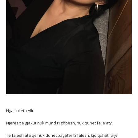
Nga Luljeta Aliu
Njerëzit e gjakut nuk mund t’i zhbësh, nuk quhet falje aty.
Të falësh ata që nuk duhet patjetër t’i falësh, kjo quhet falje.