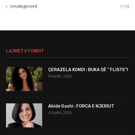
Uncategorized
(110)
LAJMET E FUNDIT
ÇERAZELA KONDI : BUKA QË ” FLISTE”!
6 Gusht, 2026
Abide Gashi : FORCA E NJERIUT
4 Gusht, 2026