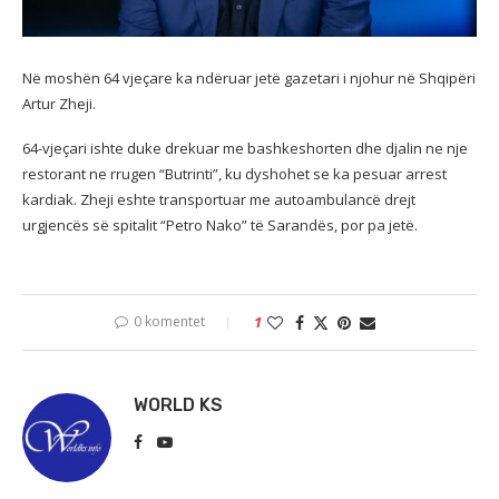
Në moshën 64 vjeçare ka ndëruar jetë gazetari i njohur në Shqipëri
Artur Zheji.
64-vjeçari ishte duke drekuar me bashkeshorten dhe djalin ne nje
restorant ne rrugen “Butrinti”, ku dyshohet se ka pesuar arrest
kardiak. Zheji eshte transportuar me autoambulancë drejt
urgjencës së spitalit “Petro Nako” të Sarandës, por pa jetë.
0 komentet
1
WORLD KS