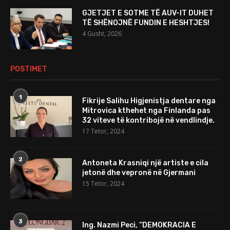
GJETJET E SOTME TË AUV-IT DUHET
TË SHËNOJNË FUNDIN E HESHTJES!
4 Gusht, 2026
POSTIMET
1
Fikrije Salihu Higjenistja dentare nga
Mitrovica kthehet nga Finlanda pas
32 viteve të kontribojë në vendlindje.
17 Tetor, 2024
2
Antoneta Krasniqi një artiste e cila
jetonë dhe vepronë në Gjermani
15 Tetor, 2024
3
Ing. Nazmi Peci, “DEMOKRACIA E