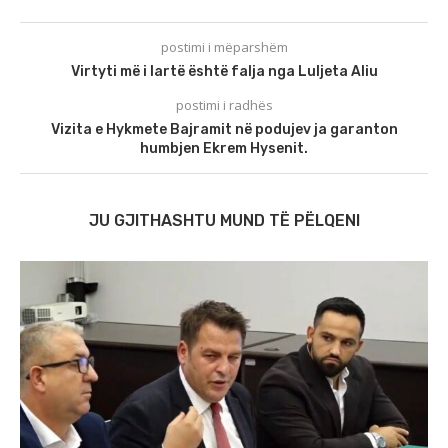
postimi i mëparshëm
Virtyti më i lartë është falja nga Luljeta Aliu
postimi i radhës
Vizita e Hykmete Bajramit në podujev ja garanton
humbjen Ekrem Hysenit.
JU GJITHASHTU MUND TË PËLQENI