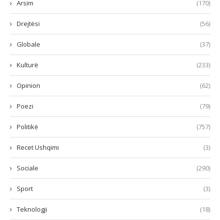
Arsim
(170)
Drejtësi
(56)
Globale
(37)
Kulturë
(233)
Opinion
(62)
Poezi
(79)
Politikë
(757)
Recet Ushqimi
(3)
Sociale
(290)
Sport
(3)
Teknologji
(18)