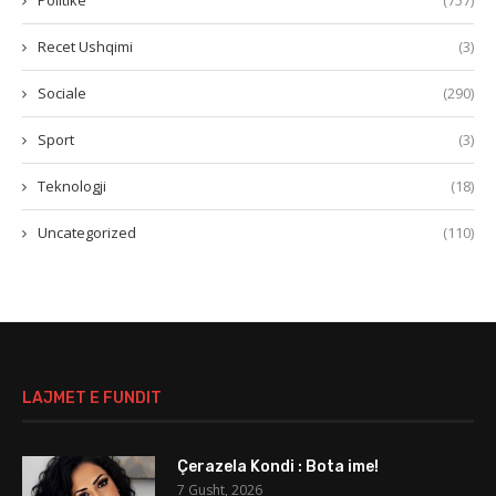
Politikë
(757)
Recet Ushqimi
(3)
Sociale
(290)
Sport
(3)
Teknologji
(18)
Uncategorized
(110)
LAJMET E FUNDIT
Çerazela Kondi : Bota ime!
7 Gusht, 2026