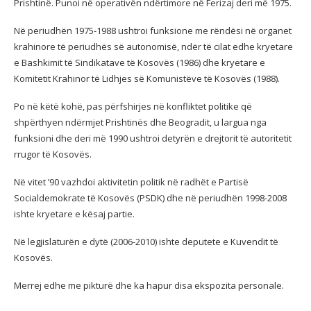
Prishtinë. Punoi në operativën ndërtimore në Ferizaj deri më 1975.
Në periudhën 1975-1988 ushtroi funksione me rëndësi në organet
krahinore të periudhës së autonomisë, ndër të cilat edhe kryetare
e Bashkimit të Sindikatave të Kosovës (1986) dhe kryetare e
Komitetit Krahinor të Lidhjes së Komunistëve të Kosovës (1988).
Po në këtë kohë, pas përfshirjes në konfliktet politike që
shpërthyen ndërmjet Prishtinës dhe Beogradit, u largua nga
funksioni dhe deri më 1990 ushtroi detyrën e drejtorit të autoritetit
rrugor të Kosovës.
Në vitet ’90 vazhdoi aktivitetin politik në radhët e Partisë
Socialdemokrate të Kosovës (PSDK) dhe në periudhën 1998-2008
ishte kryetare e kësaj partie.
Në legjislaturën e dytë (2006-2010) ishte deputete e Kuvendit të
Kosovës.
Merrej edhe me pikturë dhe ka hapur disa ekspozita personale.