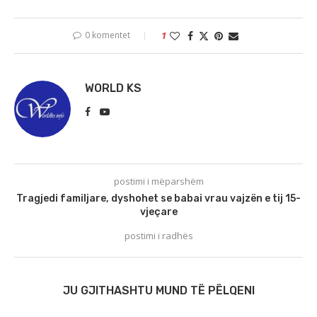
0 komentet
1
WORLD KS
postimi i mëparshëm
Tragjedi familjare, dyshohet se babai vrau vajzën e tij 15-
vjeçare
postimi i radhës
JU GJITHASHTU MUND TË PËLQENI