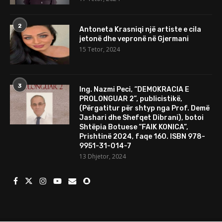
2
Antoneta Krasniqi një artiste e cila
jetonë dhe vepronë në Gjermani
15 Tetor, 2024
3
Ing. Nazmi Peci, “DEMOKRACIA E
PROLONGUAR 2”, publicistikë,
(Përgatitur për shtyp nga Prof. Demë
Jashari dhe Shefqet Dibrani), botoi
Shtëpia Botuese “FAIK KONICA”,
Prishtinë 2024, faqe 160. ISBN 978-
9951-31-014-7
13 Dhjetor, 2024