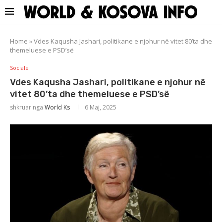
Home
»
Vdes Kaqusha Jashari, politikane e njohur në vitet 80’ta dhe
themeluese e PSD’së
Sociale
Vdes Kaqusha Jashari, politikane e njohur në
vitet 80’ta dhe themeluese e PSD’së
shkruar nga
World Ks
6 Maj, 2025