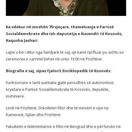
Ka vdekur në moshën 79-vjeçare, themeluesja e Partisë
Socialdemokrate dhe ish-deputetja e Kuvendit të Kosovës,
Kaqusha Jashari.
Lajmi u bë i ditur nga familjarë të saj, që kanë njoftuar po ashtu se
ceremonia e varrimit bëhet në orën 13:00 në Prishtinë.
Biografia e saj, sipas Fjalorit Enciklopedik të Kosovës:
Funksionare e lartë partiake gjatë periudhës së autonomisë,
kryetare e Partisë Socialdemokrate të Kosovës, deputete,
inxhiniere.
Lindi në Prishtinë. Shkollimin fillor dhe të mesëm e vijoi në
Kamenicë, Gjilan dhe Prishtinë.
Fakultetin e Ndërtimtarisë e filloi në Beograd dhe e përfundoi në