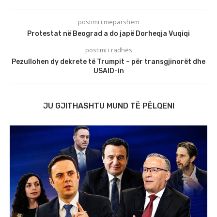
postimi i mëparshëm
Protestat në Beograd a do japë Dorheqja Vuqiqi
postimi i radhës
Pezullohen dy dekrete të Trumpit – për transgjinorët dhe
USAID-in
JU GJITHASHTU MUND TË PËLQENI