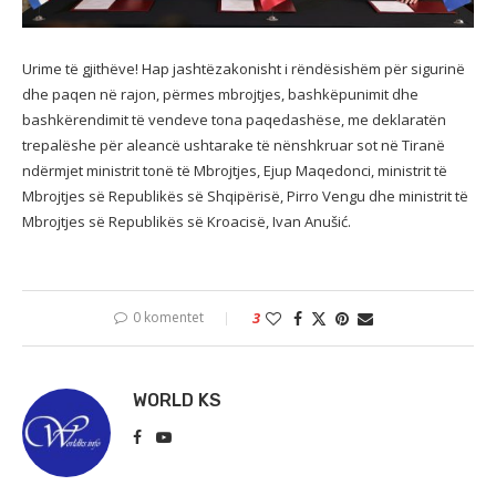
Urime të gjithëve! Hap jashtëzakonisht i rëndësishëm për sigurinë
dhe paqen në rajon, përmes mbrojtjes, bashkëpunimit dhe
bashkërendimit të vendeve tona paqedashëse, me deklaratën
trepalëshe për aleancë ushtarake të nënshkruar sot në Tiranë
ndërmjet ministrit tonë të Mbrojtjes, Ejup Maqedonci, ministrit të
Mbrojtjes së Republikës së Shqipërisë, Pirro Vengu dhe ministrit të
Mbrojtjes së Republikës së Kroacisë, Ivan Anušić.
0 komentet
3
WORLD KS