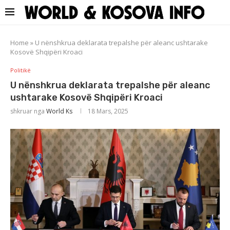
Home
»
U nënshkrua deklarata trepalshe për aleanc ushtarake
Kosovë Shqipëri Kroaci
Politikë
U nënshkrua deklarata trepalshe për aleanc
ushtarake Kosovë Shqipëri Kroaci
shkruar nga
World Ks
18 Mars, 2025