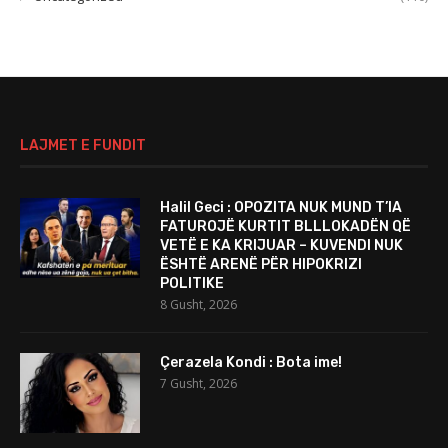
LAJMET E FUNDIT
Halil Geci : OPOZITA NUK MUND T’IA
FATUROJË KURTIT BLLLOKADËN QË
VETË E KA KRIJUAR – KUVENDI NUK
ËSHTË ARENË PËR HIPOKRIZI
POLITIKE
8 Gusht, 2026
Çerazela Kondi : Bota ime!
7 Gusht, 2026