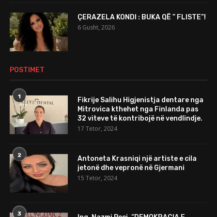
ÇERAZELA KONDI : BUKA QË ” FLISTE”!
6 Gusht, 2026
POSTIMET
1
Fikrije Salihu Higjenistja dentare nga
Mitrovica kthehet nga Finlanda pas
32 viteve të kontribojë në vendlindje.
17 Tetor, 2024
2
Antoneta Krasniqi një artiste e cila
jetonë dhe vepronë në Gjermani
15 Tetor, 2024
3