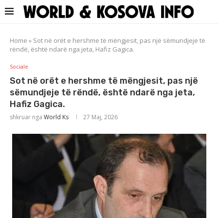
Home
»
Sot në orët e hershme të mëngjesit, pas një sëmundjeje të
rëndë, është ndarë nga jeta, Hafiz Gagica.
Sociale
Sot në orët e hershme të mëngjesit, pas një
sëmundjeje të rëndë, është ndarë nga jeta,
Hafiz Gagica.
shkruar nga
World Ks
27 Maj, 2026