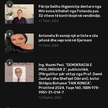
1
Fikrije Salihu Higjenistja dentare nga
Mitrovica kthehet nga Finlanda pas
32 viteve të kontribojë në vendlindje.
17 Tetor, 2024
2
Antoneta Krasniqi një artiste e cila
jetonë dhe vepronë në Gjermani
15 Tetor, 2024
3
Ing. Nazmi Peci, “DEMOKRACIA E
PROLONGUAR 2”, publicistikë,
(Përgatitur për shtyp nga Prof. Demë
Jashari dhe Shefqet Dibrani), botoi
Shtëpia Botuese “FAIK KONICA”,
Prishtinë 2024, faqe 160. ISBN 978-
9951-31-014-7
13 Dhjetor, 2024