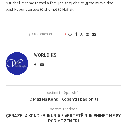
Ngushëllimet më të thella familjes së tij dhe të gjithë miqve dhe
bashkëpunëtorëve të shumtë të Hafizit.
0 komentet
1
WORLD KS
postimi i mëparshëm
Çerazela Kondi: Kopshti i pasionit!
postimi i radhës
ÇERAZELA KONDI-BUKURIA E VËRTETË,NUK SHIHET ME SY
POR ME ZEMËR!