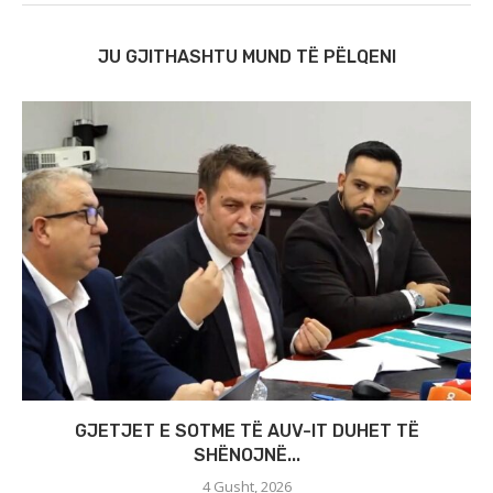
JU GJITHASHTU MUND TË PËLQENI
GJETJET E SOTME TË AUV-IT DUHET TË
SHËNOJNË...
4 Gusht, 2026