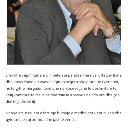
Emri dhe veprimtaria e tij mbeten të pandashme nga lufta për lirinë
dhe pavarësinë e Kosovës. Qindra mijëra shqiptarë në Gjermani,
në të gjithë mërgatën tonë dhe në Kosovë janë të dëshmitarë të
këtij kontributi të rrallë në shërbim të Kosovës në çdo orë dhe çdo
ditë të jetës së tij.
Ndarja e tij nga jeta është një humbje e madhe për Republikën dhe
qytetarët e saj brenda dhe jashtë vendit.