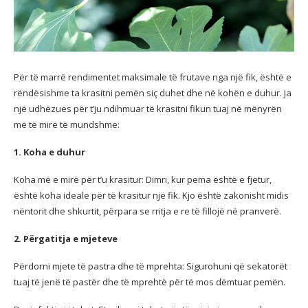
Për të marrë rendimentet maksimale të frutave nga një fik, është e
rëndësishme ta krasitni pemën siç duhet dhe në kohën e duhur. Ja
një udhëzues për t’ju ndihmuar të krasitni fikun tuaj në mënyrën
më të mirë të mundshme:
1. Koha e duhur
Koha më e mirë për t’u krasitur: Dimri, kur pema është e fjetur,
është koha ideale për të krasitur një fik. Kjo është zakonisht midis
nëntorit dhe shkurtit, përpara se rritja e re të fillojë në pranverë.
2. Përgatitja e mjeteve
Përdorni mjete të pastra dhe të mprehta: Sigurohuni që sekatorët
tuaj të jenë të pastër dhe të mprehtë për të mos dëmtuar pemën.