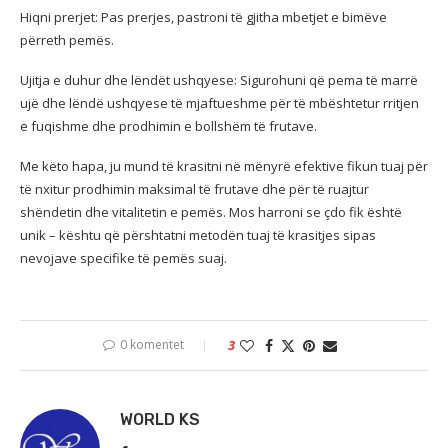
Hiqni prerjet: Pas prerjes, pastroni të gjitha mbetjet e bimëve
përreth pemës.
Ujitja e duhur dhe lëndët ushqyese: Sigurohuni që pema të marrë
ujë dhe lëndë ushqyese të mjaftueshme për të mbështetur rritjen
e fuqishme dhe prodhimin e bollshëm të frutave.
Me këto hapa, ju mund të krasitni në mënyrë efektive fikun tuaj për
të nxitur prodhimin maksimal të frutave dhe për të ruajtur
shëndetin dhe vitalitetin e pemës. Mos harroni se çdo fik është
unik – kështu që përshtatni metodën tuaj të krasitjes sipas
nevojave specifike të pemës suaj.
0 komentet
3
WORLD KS