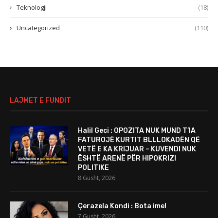
Teknologji
(18)
Uncategorized
(110)
LAJMET E FUNDIT
Halil Geci : OPOZITA NUK MUND T’IA
FATUROJË KURTIT BLLLOKADËN QË
VETË E KA KRIJUAR – KUVENDI NUK
ËSHTË ARENË PËR HIPOKRIZI
POLITIKE
8 Gusht, 2026
Çerazela Kondi : Bota ime!
7 Gusht, 2026