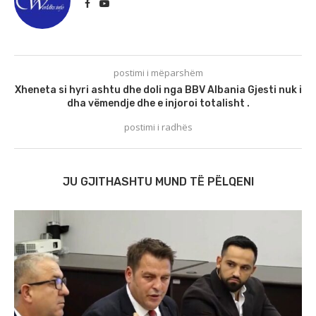
postimi i mëparshëm
Xheneta si hyri ashtu dhe doli nga BBV Albania Gjesti nuk i
dha vëmendje dhe e injoroi totalisht .
postimi i radhës
JU GJITHASHTU MUND TË PËLQENI