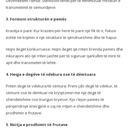
Dezinfektimi i tehut: Sterilizoni tehet për të minimizuar rrezikun e
transmetimit të sëmundjeve.
3. Formoni strukturën e pemës
Krasitja e parë: Kur krasitni për herë të parë një fik të ri, fokusi
është në krijimin e një strukture të qëndrueshme dhe të hapur.
Hiqni degët konkurruese: Hiqni degët që rriten brenda pemës dhe
inkurajoni ato që rriten jashtë për të siguruar qarkullim të mirë të
ajrit dhe transmetim të lehtë.
4. Heqja e degëve të vdekura ose të dëmtuara
Priten degë të vdekura/të sëmura: Preni çdo degë të vdekur, të
sëmurë ose të dëmtuar në kryqëzimin me një degë të
shëndetshme ose trungun kryesor. Kjo i lejon pemës të
përqendrojë energjinë e saj në rritjen e shëndetshme dhe
prodhimin e frutave.
5. Nxitja e prodhimit të frutave