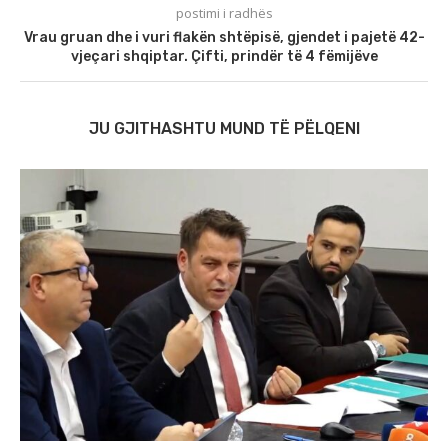
postimi i radhës
Vrau gruan dhe i vuri flakën shtëpisë, gjendet i pajetë 42-
vjeçari shqiptar. Çifti, prindër të 4 fëmijëve
JU GJITHASHTU MUND TË PËLQENI