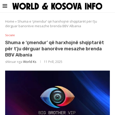
Home
»
Shuma e ‘çmendur’ që harxhojnë shqiptarët për t’ju
dërguar banorëve mesazhe brenda BBV Albania
Sociale
Shuma e ‘çmendur’ që harxhojnë shqiptarët
për t’ju dërguar banorëve mesazhe brenda
BBV Albania
shkruar nga
World Ks
11 Prill, 2025