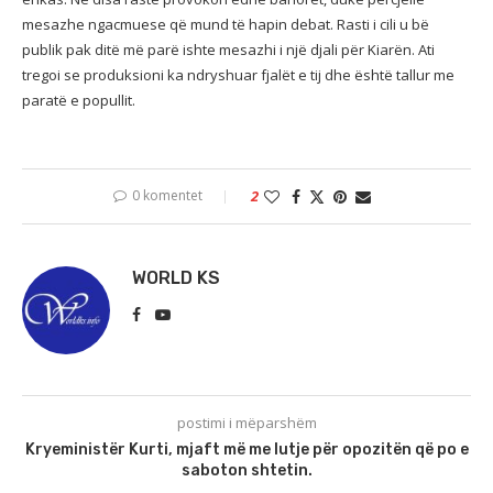
mesazhe ngacmuese që mund të hapin debat. Rasti i cili u bë
publik pak ditë më parë ishte mesazhi i një djali për Kiarën. Ati
tregoi se produksioni ka ndryshuar fjalët e tij dhe është tallur me
paratë e popullit.
0 komentet
2
WORLD KS
postimi i mëparshëm
Kryeministër Kurti, mjaft më me lutje për opozitën që po e
saboton shtetin.