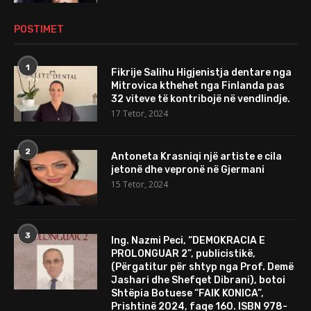
POSTIMET
1
Fikrije Salihu Higjenistja dentare nga
Mitrovica kthehet nga Finlanda pas
32 viteve të kontribojë në vendlindje.
17 Tetor, 2024
2
Antoneta Krasniqi një artiste e cila
jetonë dhe vepronë në Gjermani
15 Tetor, 2024
3
Ing. Nazmi Peci, “DEMOKRACIA E
PROLONGUAR 2”, publicistikë,
(Përgatitur për shtyp nga Prof. Demë
Jashari dhe Shefqet Dibrani), botoi
Shtëpia Botuese “FAIK KONICA”,
Prishtinë 2024, faqe 160. ISBN 978-