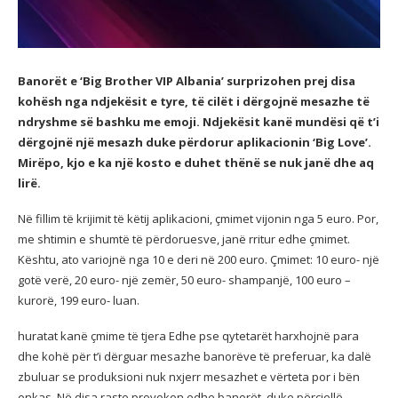
Banorët e ‘Big Brother VIP Albania’ surprizohen prej disa
kohësh nga ndjekësit e tyre, të cilët i dërgojnë mesazhe të
ndryshme së bashku me emoji. Ndjekësit kanë mundësi që t’i
dërgojnë një mesazh duke përdorur aplikacionin ‘Big Love’.
Mirëpo, kjo e ka një kosto e duhet thënë se nuk janë dhe aq
lirë.
Në fillim të krijimit të këtij aplikacioni, çmimet vijonin nga 5 euro. Por,
me shtimin e shumtë të përdoruesve, janë rritur edhe çmimet.
Kështu, ato variojnë nga 10 e deri në 200 euro. Çmimet: 10 euro- një
gotë verë, 20 euro- një zemër, 50 euro- shampanjë, 100 euro –
kurorë, 199 euro- luan.
huratat kanë çmime të tjera Edhe pse qytetarët harxhojnë para
dhe kohë për t’i dërguar mesazhe banorëve të preferuar, ka dalë
zbuluar se produksioni nuk nxjerr mesazhet e vërteta por i bën
enkas. Në disa raste provokon edhe banorët, duke përcjellë