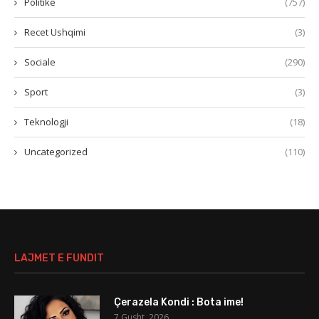
Politikë
(757)
Recet Ushqimi
(3)
Sociale
(290)
Sport
(3)
Teknologji
(18)
Uncategorized
(110)
LAJMET E FUNDIT
Çerazela Kondi : Bota ime!
7 Gusht, 2026