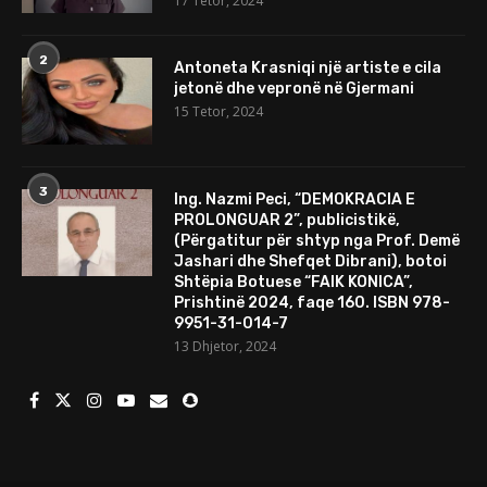
17 Tetor, 2024
2
Antoneta Krasniqi një artiste e cila
jetonë dhe vepronë në Gjermani
15 Tetor, 2024
3
Ing. Nazmi Peci, “DEMOKRACIA E
PROLONGUAR 2”, publicistikë,
(Përgatitur për shtyp nga Prof. Demë
Jashari dhe Shefqet Dibrani), botoi
Shtëpia Botuese “FAIK KONICA”,
Prishtinë 2024, faqe 160. ISBN 978-
9951-31-014-7
13 Dhjetor, 2024