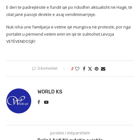
E deri te padrejtësitë e fundit që po ndodhin aktualisht në Hagë, të
cilat janë pasojë direkte e asaj vendimmarrjeje.
Nuk isha une familjarja e vetme që mungova në protestë, por nga
portalet u përmend vetëm emri im që të sulmohet Lëvizja
VETËVENDOSJE!
0 komentet
2
WORLD KS
postimi i mëparshëm