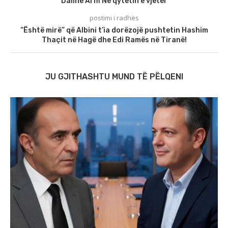
Dalinë Arifi Në qytetin e vjetër
postimi i radhës
“Është mirë” që Albini t’ia dorëzojë pushtetin Hashim
Thaçit në Hagë dhe Edi Ramës në Tiranë!
JU GJITHASHTU MUND TË PËLQENI