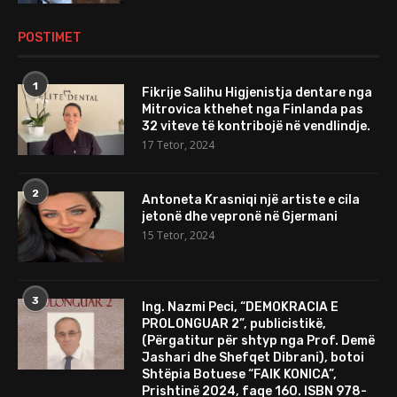
POSTIMET
1
Fikrije Salihu Higjenistja dentare nga
Mitrovica kthehet nga Finlanda pas
32 viteve të kontribojë në vendlindje.
17 Tetor, 2024
2
Antoneta Krasniqi një artiste e cila
jetonë dhe vepronë në Gjermani
15 Tetor, 2024
3
Ing. Nazmi Peci, “DEMOKRACIA E
PROLONGUAR 2”, publicistikë,
(Përgatitur për shtyp nga Prof. Demë
Jashari dhe Shefqet Dibrani), botoi
Shtëpia Botuese “FAIK KONICA”,
Prishtinë 2024, faqe 160. ISBN 978-