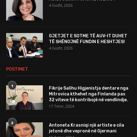
4 Gusht, 2026
GJETJET E SOTME TË AUV-IT DUHET
TË SHËNOJNË FUNDIN E HESHTJES!
4 Gusht, 2026
POSTIMET
1
Fikrije Salihu Higjenistja dentare nga
Mitrovica kthehet nga Finlanda pas
32 viteve të kontribojë në vendlindje.
17 Tetor, 2024
2
Antoneta Krasniqi një artiste e cila
jetonë dhe vepronë në Gjermani