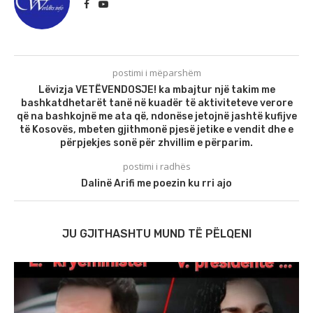
postimi i mëparshëm
Lëvizja VETËVENDOSJE! ka mbajtur një takim me
bashkatdhetarët tanë në kuadër të aktiviteteve verore
që na bashkojnë me ata që, ndonëse jetojnë jashtë kufijve
të Kosovës, mbeten gjithmonë pjesë jetike e vendit dhe e
përpjekjes sonë për zhvillim e përparim.
postimi i radhës
Dalinë Arifi me poezin ku rri ajo
JU GJITHASHTU MUND TË PËLQENI