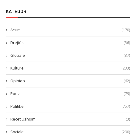
KATEGORI
Arsim
(170)
Drejtësi
(56)
Globale
(37)
Kulturë
(233)
Opinion
(62)
Poezi
(79)
Politikë
(757)
Recet Ushqimi
(3)
Sociale
(290)