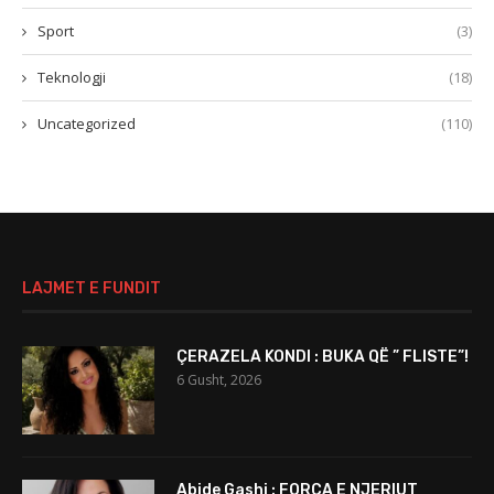
Sport
(3)
Teknologji
(18)
Uncategorized
(110)
LAJMET E FUNDIT
ÇERAZELA KONDI : BUKA QË ” FLISTE”!
6 Gusht, 2026
Abide Gashi : FORCA E NJERIUT