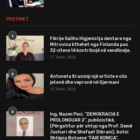
POSTIMET
1
Fikrije Salihu Higjenistja dentare nga
Mitrovica kthehet nga Finlanda pas
32 viteve të kontribojë në vendlindje.
17 Tetor, 2024
2
Antoneta Krasniqi një artiste e cila
jetonë dhe vepronë në Gjermani
15 Tetor, 2024
3
Ing. Nazmi Peci, “DEMOKRACIA E
PROLONGUAR 2”, publicistikë,
(Përgatitur për shtyp nga Prof. Demë
Jashari dhe Shefqet Dibrani), botoi
Shtëpia Botuese “FAIK KONICA”,