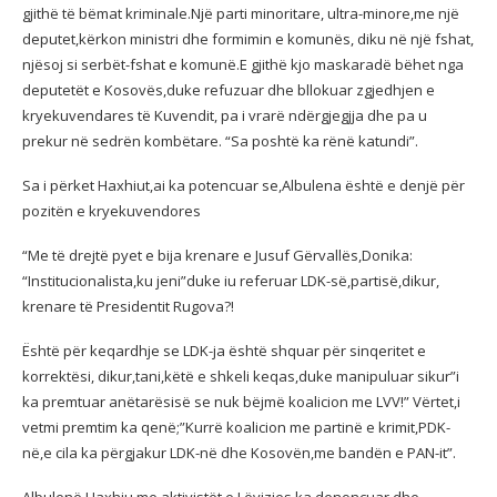
gjithë të bëmat kriminale.Një parti minoritare, ultra-minore,me një
deputet,kërkon ministri dhe formimin e komunës, diku në një fshat,
njësoj si serbët-fshat e komunë.E gjithë kjo maskaradë bëhet nga
deputetët e Kosovës,duke refuzuar dhe bllokuar zgjedhjen e
kryekuvendares të Kuvendit, pa i vrarë ndërgjegjja dhe pa u
prekur në sedrën kombëtare. “Sa poshtë ka rënë katundi”.
Sa i përket Haxhiut,ai ka potencuar se,Albulena është e denjë për
pozitën e kryekuvendores
“Me të drejtë pyet e bija krenare e Jusuf Gërvallës,Donika:
“Institucionalista,ku jeni”duke iu referuar LDK-së,partisë,dikur,
krenare të Presidentit Rugova?!
Është për keqardhje se LDK-ja është shquar për sinqeritet e
korrektësi, dikur,tani,këtë e shkeli keqas,duke manipuluar sikur”i
ka premtuar anëtarësisë se nuk bëjmë koalicion me LVV!” Vërtet,i
vetmi premtim ka qenë;”Kurrë koalicion me partinë e krimit,PDK-
në,e cila ka përgjakur LDK-në dhe Kosovën,me bandën e PAN-it”.