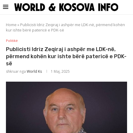
Home
»
Publicisti Idriz Zeqiraj i ashpër me LDK-në, përmend kohën
kur ishte bërë patericë e PDK-së
Politikë
Publicisti Idriz Zeqiraj i ashpër me LDK-në,
përmend kohën kur ishte bërë patericë e PDK-
së
shkruar nga
World Ks
1 Maj, 2025