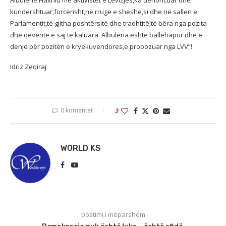
Albulenë Haxhiu me aktivistët e Lëvizjes,ka denoncuar dhe
kundërshtuar,forcërisht,në rrugë e sheshe,si dhe në sallën e
Parlamentit,të gjitha poshtërsitë dhe tradhtitë,të bëra nga pozita
dhe qeveritë e saj të kaluara. Albulena është ballëhapur dhe e
denjë për pozitën e kryekuvendores,e propozuar nga LVV”!
Idriz Zeqiraj
0 komentet
3
WORLD KS
postimi i mëparshëm