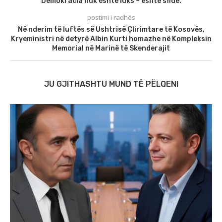
Demokracia nuk është luks – është sfidë.
postimi i radhës
Në nderim të luftës së Ushtrisë Çlirimtare të Kosovës,
Kryeministri në detyrë Albin Kurti homazhe në Kompleksin
Memorial në Marinë të Skenderajit
JU GJITHASHTU MUND TË PËLQENI