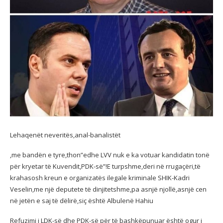
Lehaqenët neveritës,anal-banalistët
,me bandën e tyre,thon”edhe LVV nuk e ka votuar kandidatin tonë
për kryetar të Kuvendit,PDK-së”!E turpshme,deri në rrugaçëri,të
krahasosh kreun e organizatës ilegale kriminale SHIK-Kadri
Veselin,me një deputete të dinjitetshme,pa asnjë njollë,asnjë cen
në jetën e saj të dëlirë,siç është Albulenë Hahiu
Refuzimi i LDK-së dhe PDK-së për të bashkëpunuar është ogur i