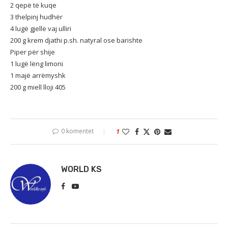
2 qepë të kuqe
3 thelpinj hudhër
4 lugë gjelle vaj ulliri
200 g krem djathi p.sh. natyral ose barishte
Piper për shije
1 lugë lëng limoni
1 majë arrëmyshk
200 g miell lloji 405
0 komentet
1
WORLD KS