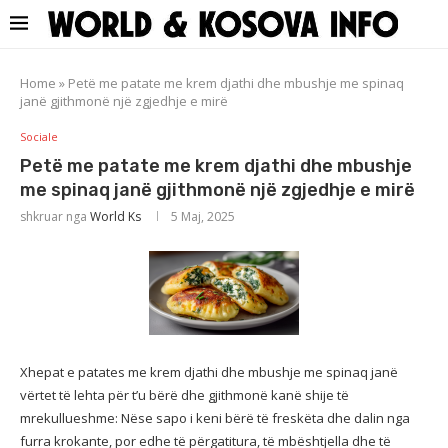
Home
»
Petë me patate me krem djathi dhe mbushje me spinaq
janë gjithmonë një zgjedhje e mirë
Sociale
Petë me patate me krem djathi dhe mbushje
me spinaq janë gjithmonë një zgjedhje e mirë
shkruar nga
World Ks
5 Maj, 2025
Xhepat e patates me krem djathi dhe mbushje me spinaq janë
vërtet të lehta për t’u bërë dhe gjithmonë kanë shije të
mrekullueshme: Nëse sapo i keni bërë të freskëta dhe dalin nga
furra krokante, por edhe të përgatitura, të mbështjella dhe të