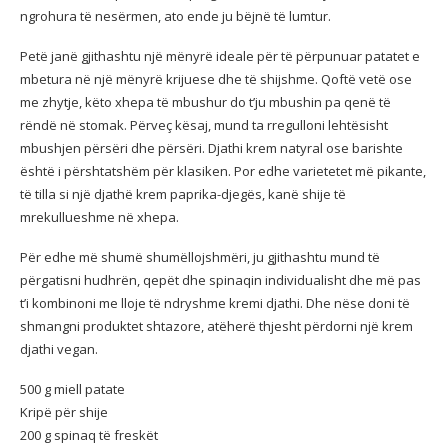
ngrohura të nesërmen, ato ende ju bëjnë të lumtur.
Petë janë gjithashtu një mënyrë ideale për të përpunuar patatet e
mbetura në një mënyrë krijuese dhe të shijshme. Qoftë vetë ose
me zhytje, këto xhepa të mbushur do t’ju mbushin pa qenë të
rëndë në stomak. Përveç kësaj, mund ta rregulloni lehtësisht
mbushjen përsëri dhe përsëri. Djathi krem natyral ose barishte
është i përshtatshëm për klasiken. Por edhe varietetet më pikante,
të tilla si një djathë krem paprika-djegës, kanë shije të
mrekullueshme në xhepa.
Për edhe më shumë shumëllojshmëri, ju gjithashtu mund të
përgatisni hudhrën, qepët dhe spinaqin individualisht dhe më pas
t’i kombinoni me lloje të ndryshme kremi djathi. Dhe nëse doni të
shmangni produktet shtazore, atëherë thjesht përdorni një krem
djathi vegan.
500 g miell patate
Kripë për shije
200 g spinaq të freskët