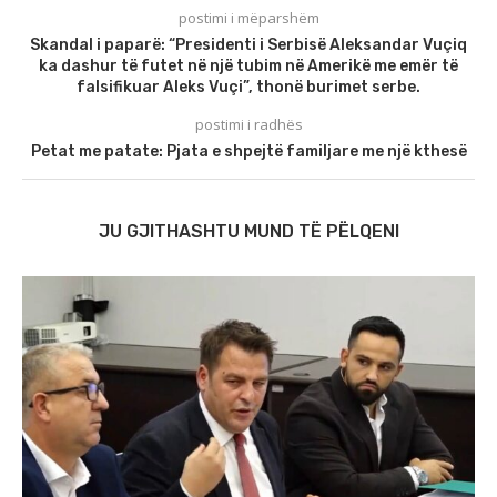
postimi i mëparshëm
Skandal i paparë: “Presidenti i Serbisë Aleksandar Vuçiq
ka dashur të futet në një tubim në Amerikë me emër të
falsifikuar Aleks Vuçi”, thonë burimet serbe.
postimi i radhës
Petat me patate: Pjata e shpejtë familjare me një kthesë
JU GJITHASHTU MUND TË PËLQENI