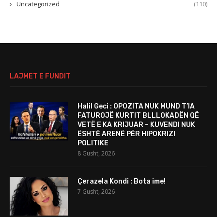
Uncategorized
(110)
LAJMET E FUNDIT
Halil Geci : OPOZITA NUK MUND T’IA
FATUROJË KURTIT BLLLOKADËN QË
VETË E KA KRIJUAR – KUVENDI NUK
ËSHTË ARENË PËR HIPOKRIZI
POLITIKE
8 Gusht, 2026
Çerazela Kondi : Bota ime!
7 Gusht, 2026