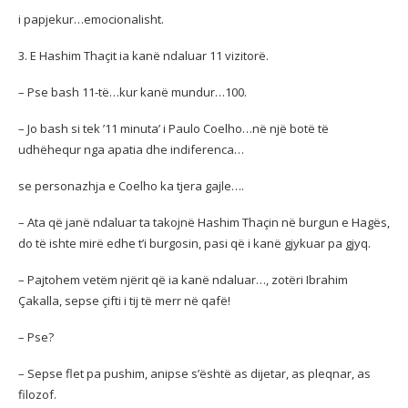
i papjekur…emocionalisht.
3. E Hashim Thaçit ia kanë ndaluar 11 vizitorë.
– Pse bash 11-të…kur kanë mundur…100.
– Jo bash si tek ’11 minuta’ i Paulo Coelho…në një botë të
udhëhequr nga apatia dhe indiferenca…
se personazhja e Coelho ka tjera gajle….
– Ata që janë ndaluar ta takojnë Hashim Thaçin në burgun e Hagës,
do të ishte mirë edhe t’i burgosin, pasi që i kanë gjykuar pa gjyq.
– Pajtohem vetëm njërit që ia kanë ndaluar…, zotëri Ibrahim
Çakalla, sepse çifti i tij të merr në qafë!
– Pse?
– Sepse flet pa pushim, anipse s’është as dijetar, as pleqnar, as
filozof.