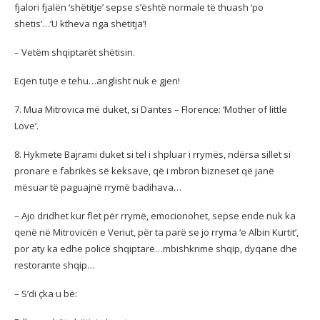
fjalori fjalën ‘shëtitje’ sepse s’është normale të thuash ‘po
shëtis’…’U ktheva nga shëtitja’!
– Vetëm shqiptarët shëtisin.
Ecjen tutje e tehu…anglisht nuk e gjen!
7. Mua Mitrovica më duket, si Dantes – Florence: ‘Mother of little
Love’.
8. Hykmete Bajrami duket si tel i shpluar i rrymës, ndërsa sillet si
pronare e fabrikës së keksave, që i mbron bizneset që janë
mësuar të paguajnë rrymë badihava…
– Ajo dridhet kur flet për rrymë, emocionohet, sepse ende nuk ka
qenë në Mitrovicën e Veriut, për ta parë se jo rryma ‘e Albin Kurtit’,
por aty ka edhe policë shqiptarë…mbishkrime shqip, dyqane dhe
restorante shqip…
– S’di çka u bë: