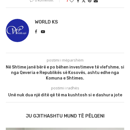
0 komentet
1
WORLD KS
postimi i mëparshëm
Në Shtime janë bërë e po bëhen investimeve të vlefshme, si
nga Qeveria e Republikës së Kosovës, ashtu edhe nga
Komuna e Shtimes.
postimi i radhës
Unë nuk dua një ditë që të ma kushtosh si e dashura jote
JU GJITHASHTU MUND TË PËLQENI