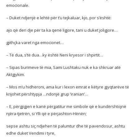
emocionale.
– Duket ndjenjë e lehtë për t’u tejkaluar, kjo, por s’është:
ajo që deri dje për ta ka qenë ligjore, tani u duket joligjore…
gjithçka varet nga emocionet…
– Të dua, s’të dua…ky është Neni kryesor i shpirtit…
– Sipas burimeve të mia, Sami Lushtaku nuk e ka shkruar atë
Aktgjykim.
– Mos m’u hidhëroni, ama kur i lexon emrat e këtyre gjyqtarëve të
krijohet përshtypja …ndonjë grup ‘iranian’…
– E, përgjigjen e kanë përgatitur me simbole që e kundërshtojnë
njëra-tjetrën, si Ylli që e përjashton-Hënën;
sepse ashtu siç ndjehen të palumtur dhe të pavendosur, ashtu
edhe duket Vendimi i tyre,