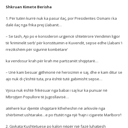
Shkruan Kimete Berisha
1. Për tutën kurrë nuk ka pasur ilaç, por Presidentes Osmani i ka
dalë ilaç nga frika prej Llabanit…
– Se tash, Ajo po e konsideron urgjencë shtetërore Vendimin ligjor
të ‘kriminelit serb’ për konstituimin e Kuvendit, sepse edhe Llabani ‘i
rrezikshëm për sigurinë kombëtare’
ka
vendosur krah për krah me partizanët shqiptarë…
– Unë kam besuar gjithmonë në heroizmin e saj, dhe e kam ditur se
ajo nuk di ç’është tuta, pra është tutë gabimisht sepse…
Vjosa nuk është frikësuar nga babai i saj kur ka punuar në
Mbrojtjen Popullore të Jugosllavisë…
atëherë kur djemtë shqiptarë ktheheshin në arkivole nga
shërbimet ushtarake…e po t’tutët nga një ‘hajn i cigarete Marlboro’!
2. Gjykata Kushtetuese po kalon nëpër një fazë luhatjesh