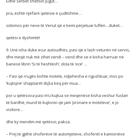
Edhe serbët shëtisin Jugut…
pra, është njëfarë qetësie e çuditshme…
sidomos për neve të Veriut që e kemi përjetuar luftën…duket…
qetësi e dyshimtë!
9. Unë isha duke ecur autoudhës, pasi që e lash veturën në servis,
dhe meqë nuk më zihet vendi – vend dhe se e kisha harruar në
banesë librin ‘Si të heshtësh’, dola të ‘ecë’ …
– Pasi që rrugës kishte motele, ndjehesha e ngushtuar, mos po
‘kujtojnë’ shqiptarët diçka keq për mua…
por u qetësova pasi m’u kujtua se meqenëse kisha veshur fustan
të bardhë, mund të kujtonin që jam ‘pronare e moteleve’, e jo
vizitore…
dhe ky mendim më qetësoi, paksa.
– Prej të gjithë shoferëve të automjeteve, shoferët e kamionëve