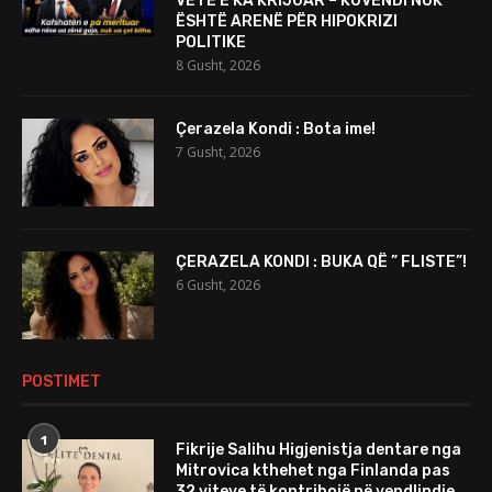
VETË E KA KRIJUAR – KUVENDI NUK
ËSHTË ARENË PËR HIPOKRIZI
POLITIKE
8 Gusht, 2026
Çerazela Kondi : Bota ime!
7 Gusht, 2026
ÇERAZELA KONDI : BUKA QË ” FLISTE”!
6 Gusht, 2026
POSTIMET
1
Fikrije Salihu Higjenistja dentare nga
Mitrovica kthehet nga Finlanda pas
32 viteve të kontribojë në vendlindje.