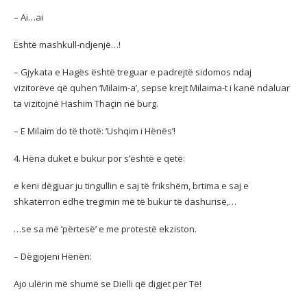
– Ai…ai
Është mashkull-ndjenjë…!
– Gjykata e Hagës është treguar e padrejtë sidomos ndaj
vizitorëve që quhen ‘Milaim-a’, sepse krejt Milaima-t i kanë ndaluar
ta vizitojnë Hashim Thaçin në burg.
– E Milaim do të thotë: ‘Ushqim i Hënës’!
4. Hëna duket e bukur por s’është e qetë:
e keni dëgjuar ju tingullin e saj të frikshëm, brtima e saj e
shkatërron edhe tregimin më të bukur të dashurisë,…
…se sa më ‘përtesë’ e me protestë ekziston.
– Dëgjojeni Hënën:
Ajo ulërin më shumë se Dielli që digjet për Të!