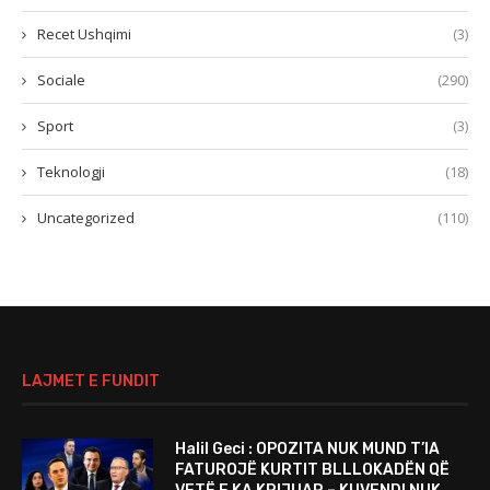
Recet Ushqimi
(3)
Sociale
(290)
Sport
(3)
Teknologji
(18)
Uncategorized
(110)
LAJMET E FUNDIT
Halil Geci : OPOZITA NUK MUND T’IA
FATUROJË KURTIT BLLLOKADËN QË