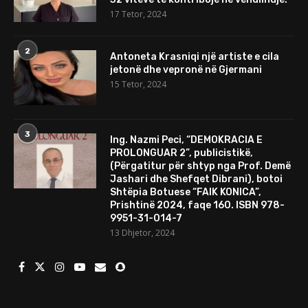
17 Tetor, 2024
2
Antoneta Krasniqi një artiste e cila
jetonë dhe vepronë në Gjermani
15 Tetor, 2024
3
Ing. Nazmi Peci, “DEMOKRACIA E
PROLONGUAR 2”, publicistikë,
(Përgatitur për shtyp nga Prof. Demë
Jashari dhe Shefqet Dibrani), botoi
Shtëpia Botuese “FAIK KONICA”,
Prishtinë 2024, faqe 160. ISBN 978-
9951-31-014-7
13 Dhjetor, 2024