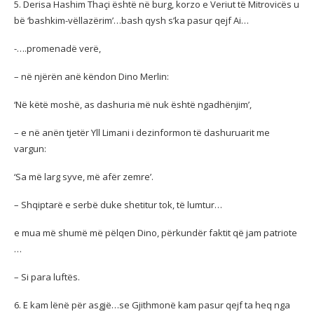
5. Derisa Hashim Thaçi është në burg, korzo e Veriut të Mitrovicës u
bë ‘bashkim-vëllazërim’…bash qysh s’ka pasur qejf Ai…
-….promenadë verë,
– në njërën anë këndon Dino Merlin:
‘Në këtë moshë, as dashuria më nuk është ngadhënjim’,
– e në anën tjetër Yll Limani i dezinformon të dashuruarit me
vargun:
‘Sa më larg syve, më afër zemre’.
– Shqiptarë e serbë duke shetitur tok, të lumtur…
e mua më shumë më pëlqen Dino, përkundër faktit që jam patriote
…
– Si para luftës.
6. E kam lënë për asgjë…se Gjithmonë kam pasur qejf ta heq nga