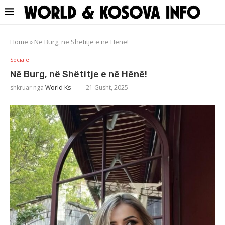
Home
»
Në Burg, në Shëtitje e në Hënë!
Sociale
Në Burg, në Shëtitje e në Hënë!
shkruar nga
World Ks
21 Gusht, 2025