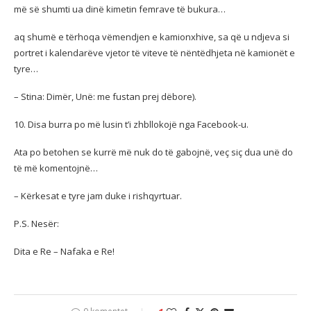
më së shumti ua dinë kimetin femrave të bukura…
aq shumë e tërhoqa vëmendjen e kamionxhive, sa që u ndjeva si
portret i kalendarëve vjetor të viteve të nëntëdhjeta në kamionët e
tyre…
– Stina: Dimër, Unë: me fustan prej dëbore).
10. Disa burra po më lusin t’i zhbllokojë nga Facebook-u.
Ata po betohen se kurrë më nuk do të gabojnë, veç siç dua unë do
të më komentojnë…
– Kërkesat e tyre jam duke i rishqyrtuar.
P.S. Nesër:
Dita e Re – Nafaka e Re!