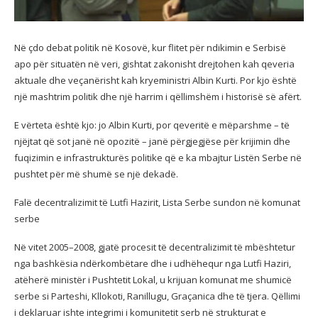
Në çdo debat politik në Kosovë, kur flitet për ndikimin e Serbisë
apo për situatën në veri, gishtat zakonisht drejtohen kah qeveria
aktuale dhe veçanërisht kah kryeministri Albin Kurti. Por kjo është
një mashtrim politik dhe një harrim i qëllimshëm i historisë së afërt.
E vërteta është kjo: jo Albin Kurti, por qeveritë e mëparshme – të
njëjtat që sot janë në opozitë – janë përgjegjëse
për krijimin dhe
fuqizimin e infrastrukturës politike që e ka mbajtur Listën Serbe në
pushtet për më shumë se një dekadë.
Falë decentralizimit të Lutfi Hazirit, Lista Serbe sundon në komunat
serbe
Në vitet 2005–2008, gjatë procesit të decentralizimit të mbështetur
nga bashkësia ndërkombëtare dhe i udhëhequr nga Lutfi Haziri,
atëherë ministër i Pushtetit Lokal, u krijuan komunat me shumicë
serbe si Parteshi, Kllokoti, Ranillugu, Graçanica dhe të tjera. Qëllimi
i deklaruar ishte integrimi i komunitetit serb në strukturat e