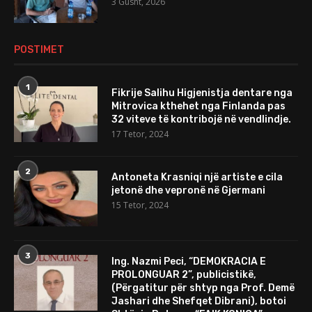
3 Gusht, 2026
POSTIMET
1
Fikrije Salihu Higjenistja dentare nga
Mitrovica kthehet nga Finlanda pas
32 viteve të kontribojë në vendlindje.
17 Tetor, 2024
2
Antoneta Krasniqi një artiste e cila
jetonë dhe vepronë në Gjermani
15 Tetor, 2024
3
Ing. Nazmi Peci, “DEMOKRACIA E
PROLONGUAR 2”, publicistikë,
(Përgatitur për shtyp nga Prof. Demë
Jashari dhe Shefqet Dibrani), botoi