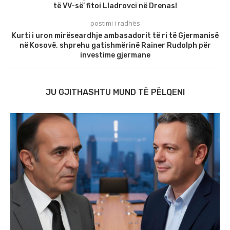
të VV-së’ fitoi Lladrovci në Drenas!
postimi i radhës
Kurti i uron mirëseardhje ambasadorit të ri të Gjermanisë
në Kosovë, shprehu gatishmërinë Rainer Rudolph për
investime gjermane
JU GJITHASHTU MUND TË PËLQENI