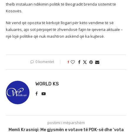
thelb instaluan ndikimin politik të Beogradit brenda sistemit të
Kosovës.
Në vend që opozita të kërkojë llogari për këto vendime të së
kaluarës, ajo sot përpiqet të zhvendosë fajin te qeveria aktuale –
një lojë politike që nuk mashtron askënd që ka kujtesë.
0 komentet
1
WORLD KS
postimi i mëparshëm
Memli Krasniqi: Me gjysmën e votave të PDK-së dhe ‘vota