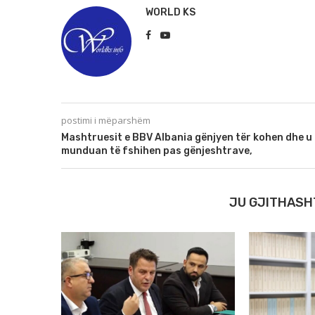
WORLD KS
postimi i mëparshëm
Mashtruesit e BBV Albania gënjyen tër kohen dhe u
munduan të fshihen pas gënjeshtrave,
JU GJITHASH