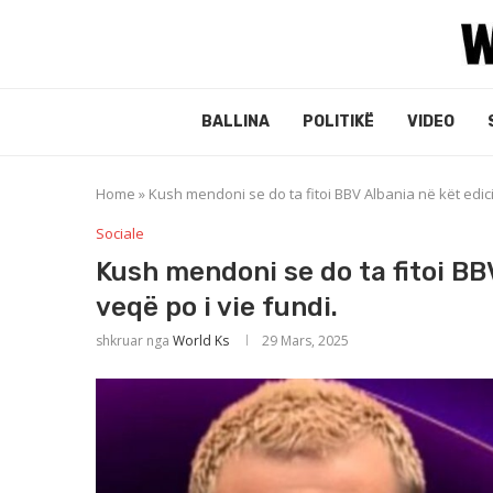
BALLINA
POLITIKË
VIDEO
Home
»
Kush mendoni se do ta fitoi BBV Albania në kët edicion
Sociale
Kush mendoni se do ta fitoi BBV 
veqë po i vie fundi.
shkruar nga
World Ks
29 Mars, 2025