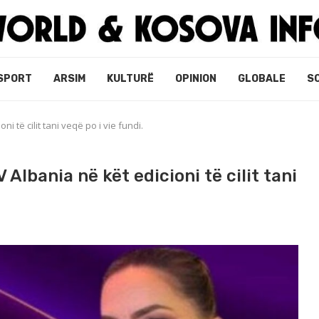
SPORT
ARSIM
KULTURË
OPINION
GLOBALE
S
i të cilit tani veqë po i vie fundi.
Albania në kët edicioni të cilit tani