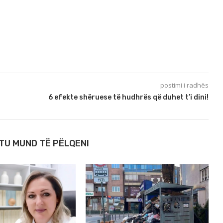
postimi i radhës
6 efekte shëruese të hudhrës që duhet t’i dini!
TU MUND TË PËLQENI