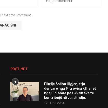
e next time I comment.
POSTIMET
1
Fikrije Salihu Higjenistja
dentare nga Mitrovica kthehet
nga Finlanda pas 32 viteve të
kontribojë në vendlindje.
17 Tetor, 2024