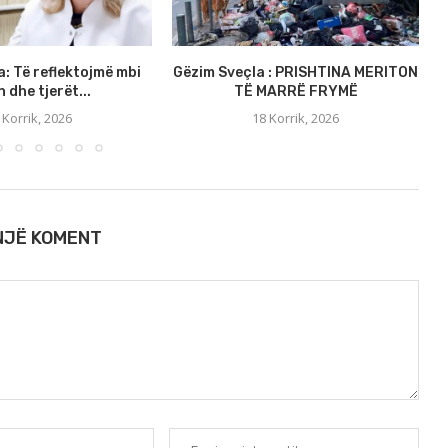
a: Të reflektojmë mbi
Gëzim Sveçla : PRISHTINA MERITON
S
 dhe tjerët...
TË MARRË FRYMË
 Korrik, 2026
18 Korrik, 2026
 NJË KOMENT