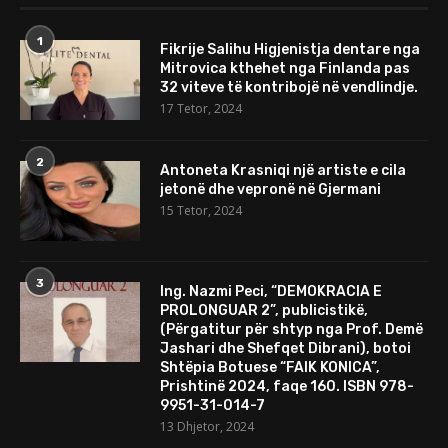
1
Fikrije Salihu Higjenistja dentare nga
Mitrovica kthehet nga Finlanda pas
32 viteve të kontribojë në vendlindje.
17 Tetor, 2024
2
Antoneta Krasniqi një artiste e cila
jetonë dhe vepronë në Gjermani
15 Tetor, 2024
3
Ing. Nazmi Peci, “DEMOKRACIA E
PROLONGUAR 2”, publicistikë,
(Përgatitur për shtyp nga Prof. Demë
Jashari dhe Shefqet Dibrani), botoi
Shtëpia Botuese “FAIK KONICA”,
Prishtinë 2024, faqe 160. ISBN 978-
9951-31-014-7
13 Dhjetor, 2024