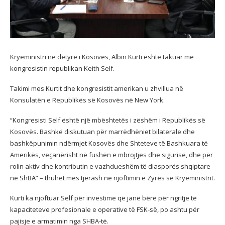
Kryeministri në detyrë i Kosovës, Albin Kurti është takuar me
kongresistin republikan Keith Self.
Takimi mes Kurtit dhe kongresistit amerikan u zhvillua në
Konsulatën e Republikës së Kosovës në New York.
“Kongresisti Self është një mbështetës i zëshëm i Republikës së
Kosovës. Bashkë diskutuan për marrëdhëniet bilaterale dhe
bashkëpunimin ndërmjet Kosovës dhe Shteteve të Bashkuara të
Amerikës, veçanërisht në fushën e mbrojtjes dhe sigurisë, dhe për
rolin aktiv dhe kontributin e vazhdueshëm të diasporës shqiptare
në ShBA” – thuhet mes tjerash në njoftimin e Zyrës së Kryeministrit.
Kurti ka njoftuar Self për investime që janë bërë për ngritje të
kapaciteteve profesionale e operative të FSK-së, po ashtu për
pajisje e armatimin nga SHBA-të.