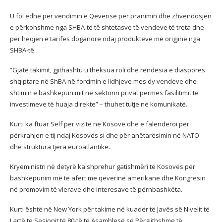
U fol edhe për vendimin e Qeverisë për pranimin dhe zhvendosjen
e përkohshme nga SHBA-të të shtetasve të vendeve të treta dhe
për heqjen e tarifës doganore ndaj produkteve me origjinë nga
SHBA-të.
“Gjatë takimit, gjithashtu u theksua roli dhe rëndësia e diasporës
shqiptare në ShBA në forcimin e lidhjeve mes dy vendeve dhe
shtimin e bashkëpunimit në sektorin privat përmes fasilitimit të
investimeve të huaja direkte” – thuhet tutje në komunikatë.
Kurti ka ftuar Self për vizitë në Kosovë dhe e falënderoi për
përkrahjen e tij ndaj Kosovës si dhe për anëtarësimin në NATO
dhe struktura tjera euroatlantike.
Kryeministri në detyrë ka shprehur gatishmëri të Kosovës për
bashkëpunim më të afërt me qeverinë amerikane dhe Kongresin
në promovim të vlerave dhe interesave të përnbashkëta.
Kurti është në New York për takime në kuadër të Javës së Nivelit të
Lartë të Sesionit të 80-të të Asamblesë së Përgjithshme të