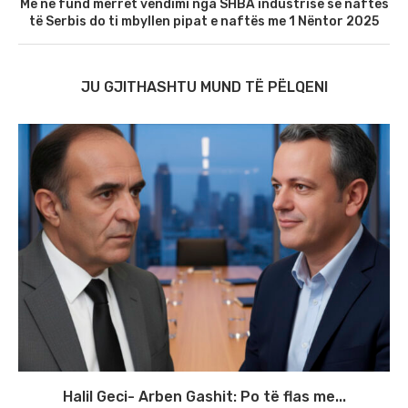
Më në fund merret vendimi nga SHBA industrisë së naftes
të Serbis do ti mbyllen pipat e naftës me 1 Nëntor 2025
JU GJITHASHTU MUND TË PËLQENI
Halil Geci- Arben Gashit: Po të flas me...