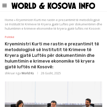
Home
»
Kryeministri Kurti me rastin e prezantimit të metodologjisë
së Institutit të Krimeve të Kryera gjatë Luftës për dokumentimin dhe
hulumtimin e krimeve ekonomike të kryera gjatë luftës në Kosovë:
Politikë
Kryeministri Kurti me rastin e prezantimit të
metodologjisë së Institutit të Krimeve të
Kryera gjatë Luftës për dokumentimin dhe
hulumtimin e krimeve ekonomike të kryera
gjatë luftës në Kosovë:
shkruar nga
World Ks
28 Gusht, 2025