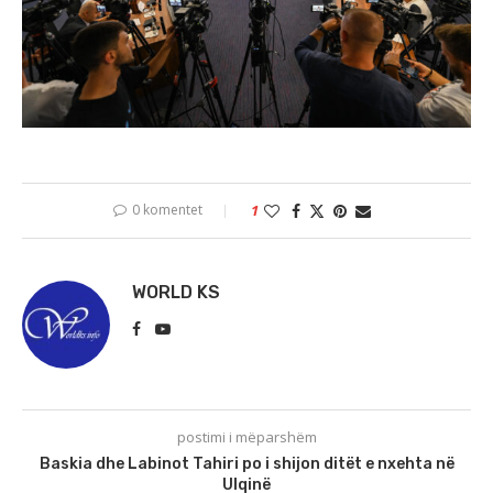
0 komentet
1
WORLD KS
postimi i mëparshëm
Baskia dhe Labinot Tahiri po i shijon ditët e nxehta në
Ulqinë