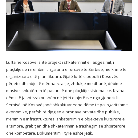
Lufta në Kosovë ishte projekt i shkatërrimit e i asgjësimit, i
plaçkitjes e i rrëmbimit nga ana e forcave të Serbisë, me krime të
organizuara e të planifikuara. Gjatë
luftës, populli i Kosovës
përjetoi dhimbje të mëdha: vrasje, zhdukje me dhunë, dëbime
masive, shkatërrim të pasurisë dhe plaçkitje sistematike. Krahas
dëmit të jashtëzakonshëm në jetët e njerëzve nga gjenocidi i
Serbisë, në Kosovë janë shkaktuar edhe dëme të pallogaritshme
ekonomike, përfshirë djegien e pronave private dhe publike,
rrënimin e infrastrukturës, shkatërrimin e objekteve kulturore e
arsimore, grabitjen dhe shkatërrimin e trashëgimisë shpirtërore
dhe kombëtare. Dokumentimi i tyre është jetik.