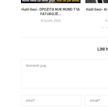
Halil Geci : OPOZITA NUK MUND T’IA
Halil Geci- A
FATUROJË...
8 Gusht, 2026
3
LINI