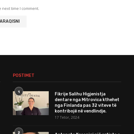
e next time I comment.
POSTIMET
1
Fikrije Salihu Higjenistja
dentare nga Mitrovica kthehet
nga Finlanda pas 32 viteve të
kontribojë në vendlindje.
17 Tetor, 2024
2