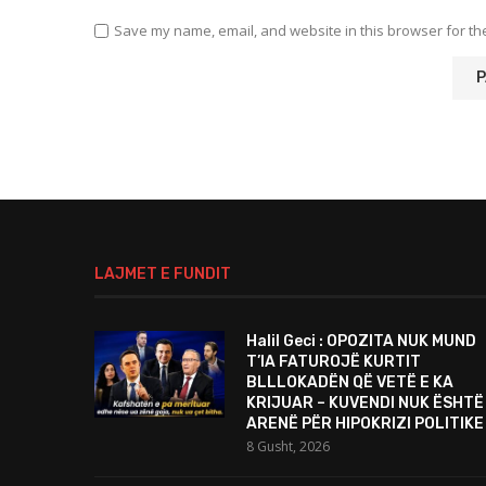
Save my name, email, and website in this browser for th
LAJMET E FUNDIT
Halil Geci : OPOZITA NUK MUND
T’IA FATUROJË KURTIT
BLLLOKADËN QË VETË E KA
KRIJUAR – KUVENDI NUK ËSHTË
ARENË PËR HIPOKRIZI POLITIKE
8 Gusht, 2026