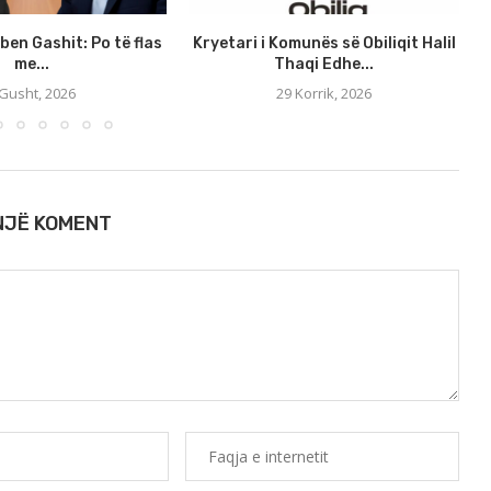
rben Gashit: Po të flas
Kryetari i Komunës së Obiliqit Halil
me...
Thaqi Edhe...
 Gusht, 2026
29 Korrik, 2026
 NJË KOMENT