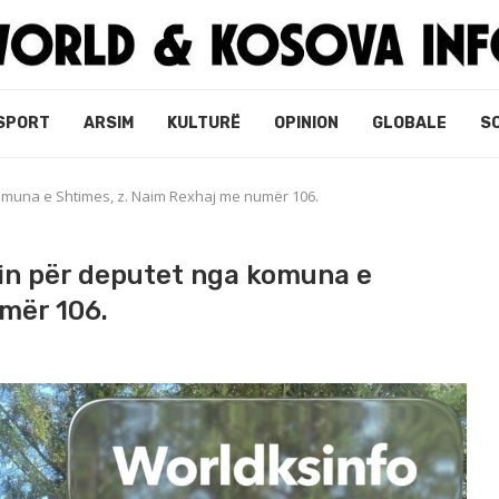
SPORT
ARSIM
KULTURË
OPINION
GLOBALE
S
omuna e Shtimes, z. Naim Rexhaj me numër 106.
in për deputet nga komuna e
mër 106.