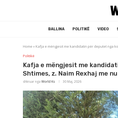
BALLINA
POLITIKË
VIDEO
Home
»
Kafja e mëngjesit me kandidatin për deputet nga k
Politikë
Kafja e mëngjesit me kandidat
Shtimes, z. Naim Rexhaj me nu
shkruar nga
World Ks
30 Maj, 2026