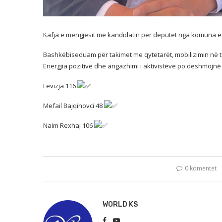
Kafja e mëngjesit me kandidatin për deputet nga komuna e
Bashkëbiseduam për takimet me qytetarët, mobilizimin në 
Energjia pozitive dhe angazhimi i aktivistëve po dëshmojn
Levizja 116
Mefail Bajqinovci 48
Naim Rexhaj 106
0 komentet
WORLD KS