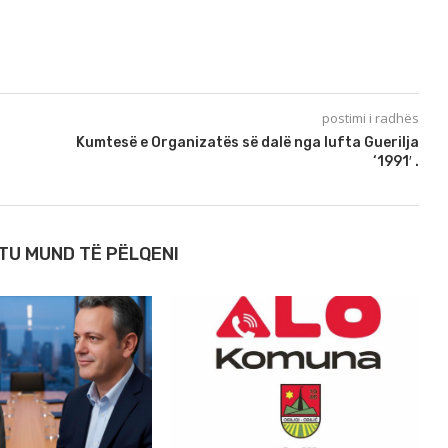
postimi i radhës
Kumtesë e Organizatës së dalë nga lufta Guerilja
‘1991′ .
TU MUND TË PËLQENI