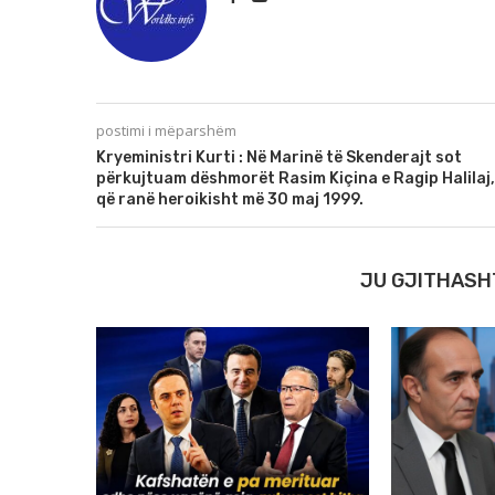
postimi i mëparshëm
Kryeministri Kurti : Në Marinë të Skenderajt sot
përkujtuam dëshmorët Rasim Kiçina e Ragip Halilaj,
që ranë heroikisht më 30 maj 1999.
JU GJITHASH