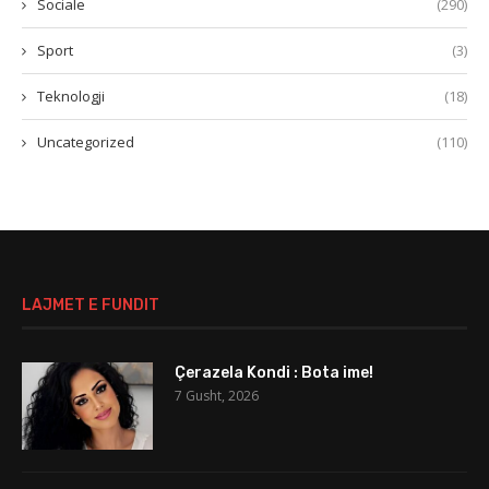
Sociale
(290)
Sport
(3)
Teknologji
(18)
Uncategorized
(110)
LAJMET E FUNDIT
Çerazela Kondi : Bota ime!
7 Gusht, 2026