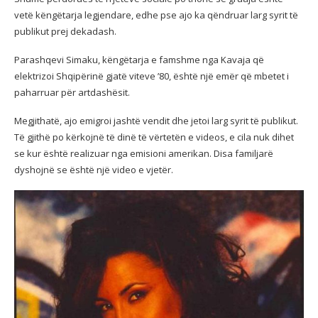
vetë këngëtarja legjendare, edhe pse ajo ka qëndruar larg syrit të
publikut prej dekadash.
Parashqevi Simaku, këngëtarja e famshme nga Kavaja që
elektrizoi Shqipërinë gjatë viteve ’80, është një emër që mbetet i
paharruar për artdashësit.
Megjithatë, ajo emigroi jashtë vendit dhe jetoi larg syrit të publikut.
Të gjithë po kërkojnë të dinë të vërtetën e videos, e cila nuk dihet
se kur është realizuar nga emisioni amerikan. Disa familjarë
dyshojnë se është një video e vjetër.