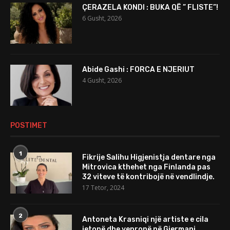
ÇERAZELA KONDI : BUKA QË ” FLISTE”!
6 Gusht, 2026
Abide Gashi : FORCA E NJERIUT
4 Gusht, 2026
POSTIMET
1
Fikrije Salihu Higjenistja dentare nga
Mitrovica kthehet nga Finlanda pas
32 viteve të kontribojë në vendlindje.
17 Tetor, 2024
2
Antoneta Krasniqi një artiste e cila
jetonë dhe vepronë në Gjermani