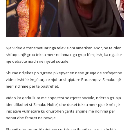
Një video e transmetuar nga televizioni amerikan Abc7, në të cilën
shfaqet një grua teksa merr ndihma nga grup fëmijësh, ka ngjallur
një debat të madh në rrjetet sociale.
Shumë ndjekës po ngrenë pikëpyetjen nëse gruaja që shfaqet në
video është këngëtarja e njohur shqiptare Parashqevi Simaku që
merr ndihmë për të pastrehët.
Video ka qarkulluar me shpejtësi në rrjetet sociale, ndërsa gruaja
identifikohet si ‘Simaku Nolfe’, dhe duket teksa merr pjesë në një
iniciativë vullnetare ku dhurohen çanta shpine me ndihma për
nënat dhe fëmijët në nevojë.
Shumë përdorues të rrjeteve sociale po thonë se gruaja është