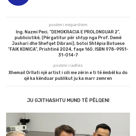
postimi i mëparshëm
Ing. Nazmi Peci, “DEMOKRACIA E PROLONGUAR 2”,
publicistikë, (Përgatitur për shtyp nga Prof. Demë
Jashari dhe Shefqet Dibrani), botoi Shtëpia Botuese
“FAIK KONICA”, Prishtinë 2024, faqe 160. ISBN 978-9951-
31-014-7
postimi i radhës
Xhemail Orllati një artist i cili me zërin e ti të ëmbël ku do
që ka kënduar publikut ju ka marr zemren
JU GJITHASHTU MUND TË PËLQENI