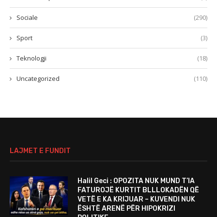
Sociale
(290)
Sport
(3)
Teknologji
(18)
Uncategorized
(110)
LAJMET E FUNDIT
Halil Geci : OPOZITA NUK MUND T’IA
FATUROJË KURTIT BLLLOKADËN QË
VETË E KA KRIJUAR – KUVENDI NUK
ËSHTË ARENË PËR HIPOKRIZI