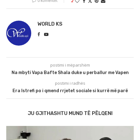
0 komentet
2
WORLD KS
postimi i mëparshëm
Na mbyti Vapa Bafte Shala duke u perballur me Vapen
postimi i radhës
Era Istrefi po i qmend rrjetet sociale si kurrë më parë
JU GJITHASHTU MUND TË PËLQENI