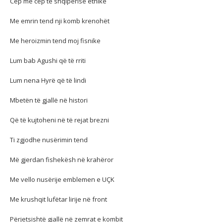
Cep me cep të shqipërisë etnike
Me emrin tend nji komb krenohët
Me heroizmin tend moj fisnike
Lum bab Agushi që të rriti
Lum nena Hyrë që të lindi
Mbetën të gjallë në histori
Që të kujtoheni në të rejat brezni
Ti zgjodhe nusërimin tend
Më gjerdan fishekësh në krahëror
Me vello nusërije emblemen e UÇK
Me krushqit lufëtar lirije në front
Përjetsishtë gjallë në zemrat e kombit