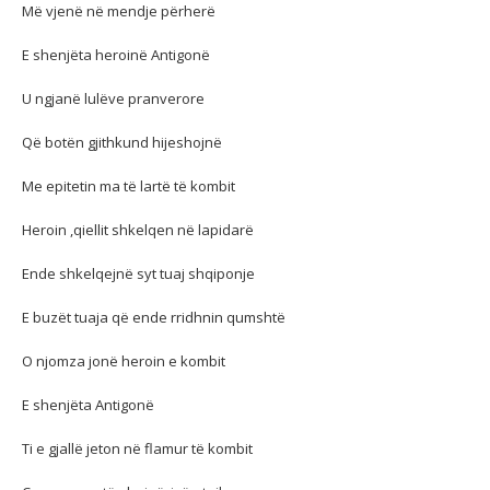
Më vjenë në mendje përherë
E shenjëta heroinë Antigonë
U ngjanë lulëve pranverore
Që botën gjithkund hijeshojnë
Me epitetin ma të lartë të kombit
Heroin ,qiellit shkelqen në lapidarë
Ende shkelqejnë syt tuaj shqiponje
E buzët tuaja që ende rridhnin qumshtë
O njomza jonë heroin e kombit
E shenjëta Antigonë
Ti e gjallë jeton në flamur të kombit