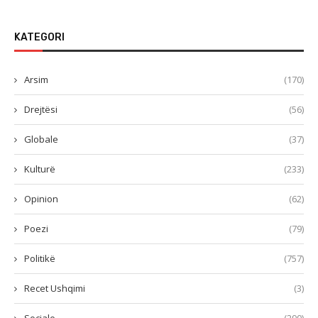
KATEGORI
Arsim
(170)
Drejtësi
(56)
Globale
(37)
Kulturë
(233)
Opinion
(62)
Poezi
(79)
Politikë
(757)
Recet Ushqimi
(3)