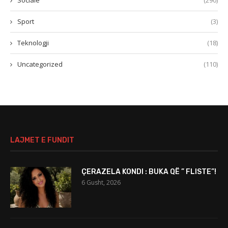
Sociale
(290)
Sport
(3)
Teknologji
(18)
Uncategorized
(110)
LAJMET E FUNDIT
ÇERAZELA KONDI : BUKA QË ” FLISTE”!
6 Gusht, 2026