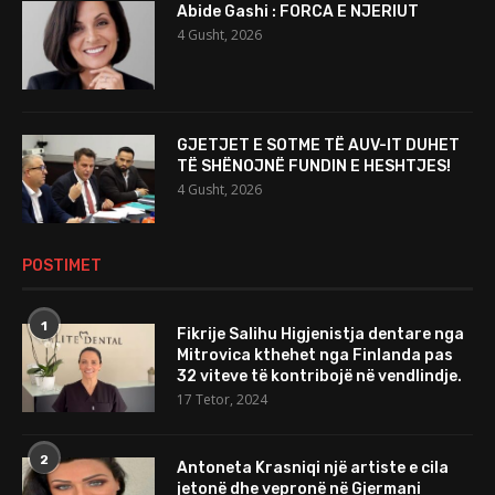
Abide Gashi : FORCA E NJERIUT
4 Gusht, 2026
GJETJET E SOTME TË AUV-IT DUHET
TË SHËNOJNË FUNDIN E HESHTJES!
4 Gusht, 2026
POSTIMET
1
Fikrije Salihu Higjenistja dentare nga
Mitrovica kthehet nga Finlanda pas
32 viteve të kontribojë në vendlindje.
17 Tetor, 2024
2
Antoneta Krasniqi një artiste e cila
jetonë dhe vepronë në Gjermani