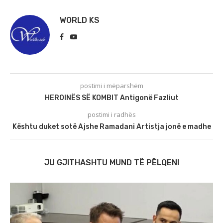
WORLD KS
postimi i mëparshëm
HEROINËS SË KOMBIT Antigonë Fazliut
postimi i radhës
Kështu duket sotë Ajshe Ramadani Artistja jonë e madhe
JU GJITHASHTU MUND TË PËLQENI