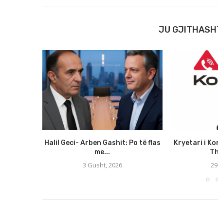
JU GJITHASH
Halil Geci- Arben Gashit: Po të flas
Kryetari i Ko
me...
Th
3 Gusht, 2026
29