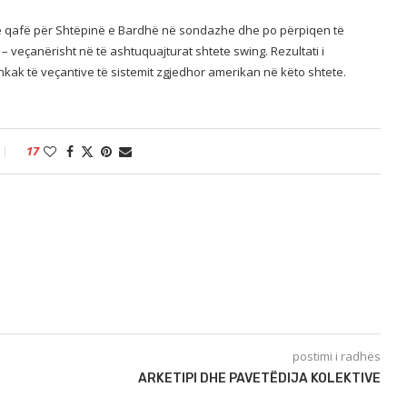
e qafë për Shtëpinë e Bardhë në sondazhe dhe po përpiqen të
– veçanërisht në të ashtuquajturat shtete swing. Rezultati i
kak të veçantive të sistemit zgjedhor amerikan në këto shtete.
17
postimi i radhës
ARKETIPI DHE PAVETËDIJA KOLEKTIVE