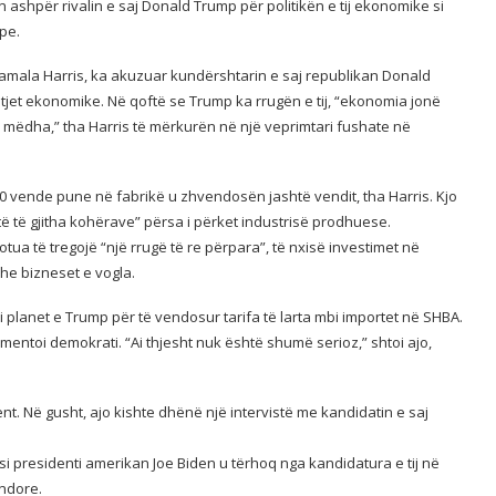
 ashpër rivalin e saj Donald Trump për politikën e tij ekonomike si
pe.
amala Harris, ka akuzuar kundërshtarin e saj republikan Donald
htjet ekonomike. Në qoftë se Trump ka rrugën e tij, “ekonomia jonë
 mëdha,” tha Harris të mërkurën në një veprimtari fushate në
0 vende pune në fabrikë u zhvendosën jashtë vendit, tha Harris. Kjo
ë të gjitha kohërave” përsa i përket industrisë prodhuese.
ua të tregojë “një rrugë të re përpara”, të nxisë investimet në
he bizneset e vogla.
i planet e Trump për të vendosur tarifa të larta mbi importet në SHBA.
mentoi demokrati. “Ai thjesht nuk është shumë serioz,” shtoi ajo,
dent. Në gusht, ajo kishte dhënë një intervistë me kandidatin e saj
si presidenti amerikan Joe Biden u tërhoq nga kandidatura e tij në
endore.