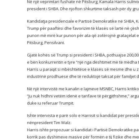
Në një veprimtari fushate në Pitsburg, Kamala Harris sulmon
president i SHBA. Dhe njofton shkurtime taksash për dy gru
Kandidatja presidenciale e Partisë Demokratike në SHBA, K
Trump për paaftësi dhe favorizim të klasës së lartë në çës
punon më mirë kur punon për ata që zotërojnë grataçelat e
Pitsburg, Pensilvani.
Gjatë kohës së Trump si president i SHBA, pothuajse 200,00
e bën konkurrentin e tyre “një nga dështimet më të mëdha t
Harris u paraqit si mbështetëse e klasës së mesme dhe u zot
industrinë prodhuese dhe të reduktojë taksat për familjet d
Në një intervistë me kanalin e lajmeve MSNBC, Harris kritiko
“Ju nuk hidhni vetëm idenë e tarifave të përgjithshme,” argu
duke iu referuar Trumpit.
Ishte intervista e parë solo e Harrisit si kandidat për presi
nënpresident Tim Walz.
Harris ishte propozuar si kandidat i Partisë Demokratike pa
korrik pas dyshimeve masive për formën e tij fizike dhe m