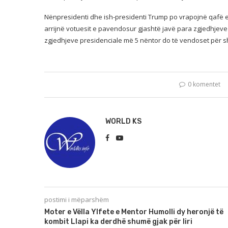
Nënpresidenti dhe ish-presidenti Trump po vrapojnë qafë 
arrijnë votuesit e pavendosur gjashtë javë para zgjedhjeve 
zgjedhjeve presidenciale më 5 nëntor do të vendoset për sh
0 komentet
WORLD KS
postimi i mëparshëm
Moter e Vëlla Ylfete e Mentor Humolli dy heronjë të
kombit Llapi ka derdhë shumë gjak për liri