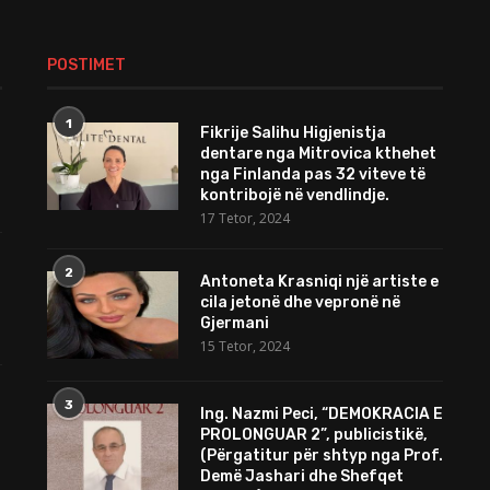
POSTIMET
1
Fikrije Salihu Higjenistja
dentare nga Mitrovica kthehet
nga Finlanda pas 32 viteve të
kontribojë në vendlindje.
17 Tetor, 2024
2
Antoneta Krasniqi një artiste e
cila jetonë dhe vepronë në
Gjermani
15 Tetor, 2024
3
Ing. Nazmi Peci, “DEMOKRACIA E
PROLONGUAR 2”, publicistikë,
(Përgatitur për shtyp nga Prof.
Demë Jashari dhe Shefqet