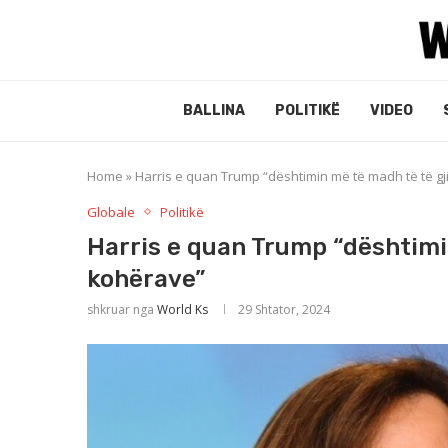
BALLINA
POLITIKË
VIDEO
Home
»
Harris e quan Trump “dështimin më të madh të të g
Globale
Politikë
Harris e quan Trump “dështimi
kohërave”
shkruar nga
World Ks
29 Shtator, 2024