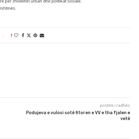
 për zhvillimin urban dhe politikat sociale.
ishtinës.
1
postimi i radhës
Podujeva e vulosi sotë fitoren e VV e tha fjalen e
vetë