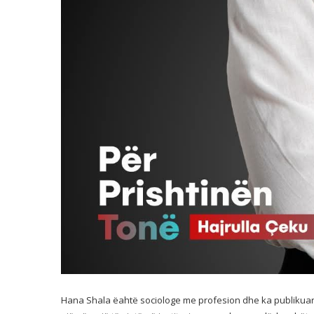
Hana Shala ëahtë sociologe me profesion dhe ka publikuar 