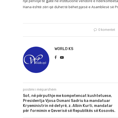
një përvojë të gjatë në institucione vendore e ndërkombëtare
Hana është zëri që duhet të bëhet pjesë e Asamblesë së Pr
0 komentet
WORLD KS
postimi i mëparshëm
Sot, në përputhje me kompetencat kushtetuese,
Presidentja Vjosa Osmani Sadriu ka mandatuar
Kryeministrin në detyrë, z. Albin Kurti, mandatar
për formimin e Qeverisë së Republikës së Kosovës.