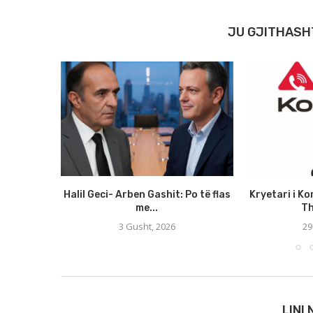
JU GJITHASH
Halil Geci- Arben Gashit: Po të flas
Kryetari i Ko
me...
Th
3 Gusht, 2026
29
LINI