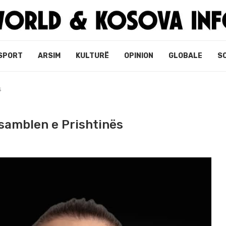
SPORT
ARSIM
KULTURË
OPINION
GLOBALE
S
s
samblen e Prishtinës