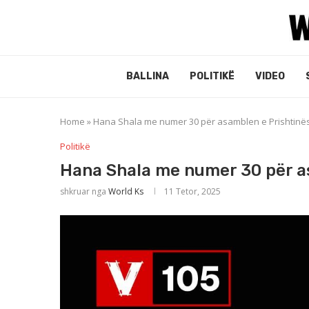
BALLINA
POLITIKË
VIDEO
Home
»
Hana Shala me numer 30 për asamblen e Prishtinë
Politikë
Hana Shala me numer 30 për a
shkruar nga
World Ks
11 Tetor, 2025