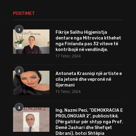
POSTIMET
1
Fikrije Salihu Higjenistja
dentare nga Mitrovica kthehet
nga Finlanda pas 32 viteve të
kontribojë në vendlindje.
17 Tetor, 2024
2
Antoneta Krasniqi një artiste e
cila jetonë dhe vepronë në
Gjermani
15 Tetor, 2024
3
Ing. Nazmi Peci, “DEMOKRACIA E
PROLONGUAR 2”, publicistikë,
(Përgatitur për shtyp nga Prof.
Demë Jashari dhe Shefqet
Dibrani), botoi Shtëpia