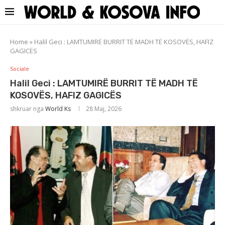
Home
»
Halil Geci : LAMTUMIRË BURRIT TË MADH TË KOSOVËS, HAFIZ
GAGICËS
Sociale
Halil Geci : LAMTUMIRË BURRIT TË MADH TË
KOSOVËS, HAFIZ GAGICËS
shkruar nga
World Ks
28 Maj, 2026