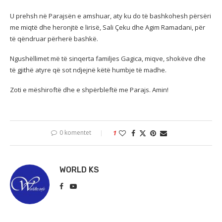
U prehsh në Parajsën e amshuar, aty ku do të bashkohesh përsëri
me miqtë dhe heronjtë e lirisë, Sali Çeku dhe Agim Ramadani, për
të qëndruar përherë bashkë.
Ngushëllimet më të sinqerta familjes Gagica, miqve, shokëve dhe
të gjithë atyre që sot ndjejnë këtë humbje të madhe.
Zoti e mëshiroftë dhe e shpërbleftë me Parajs. Amin!
0 komentet
1
WORLD KS