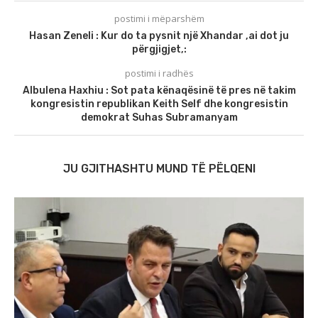
postimi i mëparshëm
Hasan Zeneli : Kur do ta pysnit një Xhandar ,ai dot ju
përgjigjet,:
postimi i radhës
Albulena Haxhiu : Sot pata kënaqësinë të pres në takim
kongresistin republikan Keith Self dhe kongresistin
demokrat Suhas Subramanyam
JU GJITHASHTU MUND TË PËLQENI