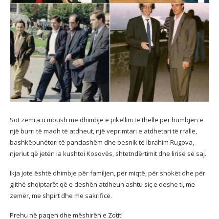
Sot zemra u mbush me dhimbje e pikëllim të thellë për humbjen e
një burri të madh të atdheut, një veprimtari e atdhetari të rrallë,
bashkëpunëtori të pandashëm dhe besnik të Ibrahim Rugova,
njeriut që jetën ia kushtoi Kosovës, shtetndërtimit dhe lirisë së saj.
Ikja jote është dhimbje për familjen, për miqtë, për shokët dhe për
gjithë shqiptarët që e deshën atdheun ashtu siç e deshe ti, me
zemër, me shpirt dhe me sakrificë.
Prehu në paqen dhe mëshirën e Zotit!