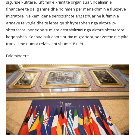
sigurisë kufitare, luftimin e krimit të organizuar, ndalimin e
financave të paligjshme dhe ndihmën për menaxhimin e flukseve
migratore. Ne kemi qenë seriozisht të angazhuar në luftimin e
armëve të vogla dhe të lehta që shfrytëzohen nga aktorë jo-
shtetërorë, por edhe si mjete destabilizimi nga aktorë shtetërorë
keqdashës. Kosova nuk është burim migracioni, por vetëm një pikë
tranziti me numra relativisht shumë të ulët.
Faleminderit.