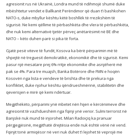
agresionit rus në Ukrainë, Londra mund të ndihmojë shumë duke
mbështetur vendet e Ballkanit Perëndimor që duan t’i bashkohen
NATO-s, duke mbyllur kështu këtë boshllëk të rrezikshëm të
sigurisë. Ne kemi qëllime të përbashkëta dhe vlera të përbashkëta,
dhe nuk kemi alternativë tjetër përveç anëtarësimit në BE dhe
NATO – këto duhen parë si pika të forta.
Gjatë pesë viteve të fundit, Kosova ka bërë përparimin më të
shpejtë në treguesit demokratikë, ekonomikë dhe të sigurisë. Kemi
pasur një mesatare prej 6% rritje ekonomike dhe asnjëherë më
pak se 4%. Para tre muajsh, Banka Botërore dhe FMN e hoqën
Kosovën nga lista e vendeve të brishta dhe të prekura nga
konfliktet, duke njohur kështu qëndrueshmërinë, stabilitetin dhe
qeverisjen e mirë që kemi ndërtuar.
Megjithëkëto, përparimi ynë mbetet nën hijen e kërcënimeve dhe
agresionit të vazhdueshëm nga fqinji ynë verior. Sulmi terrorist në
Banjskë nuk mund të injorohet. Milan Radoiçiq ka pranuar
përgjegjësinë, megjithatë drejtësia ende nuk është vënë në vend.
Fqinjit tonë armiqësor në veri nuk duhet t’i lejohet të veprojë me