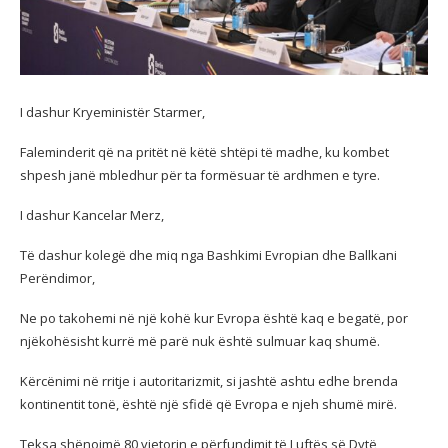
I
dashur Kryeministër Starmer,
Faleminderit që na pritët në këtë shtëpi të madhe, ku kombet
shpesh janë mbledhur për ta formësuar të ardhmen e tyre.
I dashur Kancelar Merz,
Të dashur kolegë dhe miq nga Bashkimi Evropian dhe Ballkani
Perëndimor,
Ne po takohemi në një kohë kur Evropa është kaq e begatë, por
njëkohësisht kurrë më parë nuk është sulmuar kaq shumë.
Kërcënimi në rritje i autoritarizmit, si jashtë ashtu edhe brenda
kontinentit tonë, është një sfidë që Evropa e njeh shumë mirë.
Teksa shënojmë 80 vjetorin e përfundimit të Luftës së Dytë