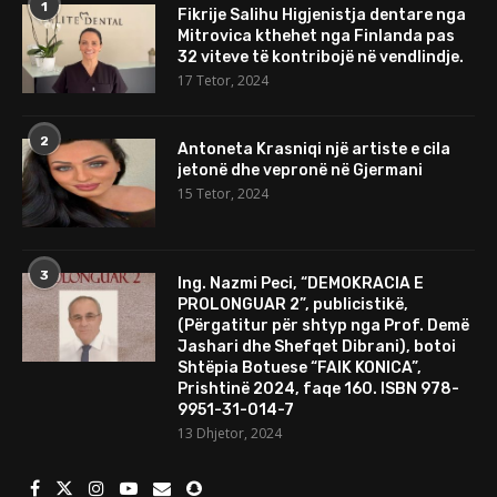
1
Fikrije Salihu Higjenistja dentare nga
Mitrovica kthehet nga Finlanda pas
32 viteve të kontribojë në vendlindje.
17 Tetor, 2024
2
Antoneta Krasniqi një artiste e cila
jetonë dhe vepronë në Gjermani
15 Tetor, 2024
3
Ing. Nazmi Peci, “DEMOKRACIA E
PROLONGUAR 2”, publicistikë,
(Përgatitur për shtyp nga Prof. Demë
Jashari dhe Shefqet Dibrani), botoi
Shtëpia Botuese “FAIK KONICA”,
Prishtinë 2024, faqe 160. ISBN 978-
9951-31-014-7
13 Dhjetor, 2024