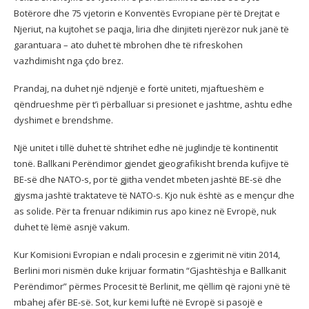
Botërore dhe 75 vjetorin e Konventës Evropiane për të Drejtat e
Njeriut, na kujtohet se paqja, liria dhe dinjiteti njerëzor nuk janë të
garantuara – ato duhet të mbrohen dhe të rifreskohen
vazhdimisht nga çdo brez.
Prandaj, na duhet një ndjenjë e fortë uniteti, mjaftueshëm e
qëndrueshme për t’i përballuar si presionet e jashtme, ashtu edhe
dyshimet e brendshme.
Një unitet i tillë duhet të shtrihet edhe në juglindje të kontinentit
tonë. Ballkani Perëndimor gjendet gjeografikisht brenda kufijve të
BE-së dhe NATO-s, por të gjitha vendet mbeten jashtë BE-së dhe
gjysma jashtë traktateve të NATO-s. Kjo nuk është as e mençur dhe
as solide. Për ta frenuar ndikimin rus apo kinez në Evropë, nuk
duhet të lëmë asnjë vakum.
Kur Komisioni Evropian e ndali procesin e zgjerimit në vitin 2014,
Berlini mori nismën duke krijuar formatin “Gjashtëshja e Ballkanit
Perëndimor” përmes Procesit të Berlinit, me qëllim që rajoni ynë të
mbahej afër BE-së. Sot, kur kemi luftë në Evropë si pasojë e