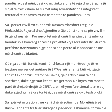
pandëshkueshmëri, pasi kjo nxit inkursione të reja dhe dërgon një
sinjal të rrezikshëm se sulmet ndaj sovranitetit dhe integritetit
territorial të Kosovës mund të mbeten të pandëshkuara.
Sa i përket zhvillimit ekonomik, Kosova mbështet Tregun e
Përbashkët Rajonal dhe Agjendën e Gjelbër si korniza për zhvillim
të qëndrueshëm. Por nevojitet më shumë financim për të mbyllur
hendekun e konvergjencës në projektet kryesore infrastrukturore,
përfshirë tranzicionin e gjelbër, si dhe për të ulur pabarazinë me
më shumë solidaritet.
Që nga samiti i fundit, kemi nënshkruar një marrëveshje të re
tregtare me vendet anëtare të EFTA-s, në janar të këtij viti gjatë
Forumit Ekonomik Botëror në Davos, që përfshin mallra dhe
shërbime, duke zgjeruar kështu tregjet tona. Në kryesimin tonë të
parë të drejtpërdrejtë të CEFTA-s, e rikthyem funksionalitetin e saj
duke zgjedhur një drejtor të ri, pas më shumë se dy vitesh bllokim.
Sa i përket migracionit, ne kemi dhënë zotim ndaj Mbretërisë së
Bashkuar për të trajtuar shkaqet e paqëndrueshmërisë: forcimin e