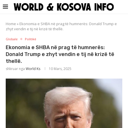
Home
»
Ekonomia e SHBA në prag të humnerës: Donald Trump e
zhyt vendin e tij në krizë të thellë.
Globale
Politikë
Ekonomia e SHBA në prag të humnerës:
Donald Trump e zhyt vendin e tij në krizë të
thellë.
shkruar nga
World Ks
10 Mars, 2025