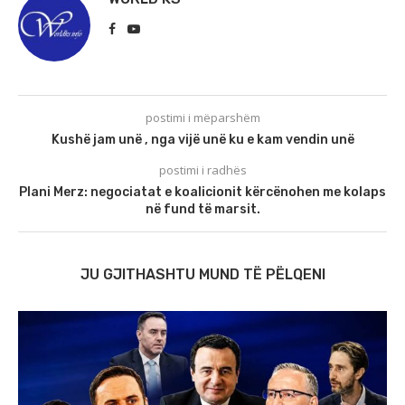
postimi i mëparshëm
Kushë jam unë , nga vijë unë ku e kam vendin unë
postimi i radhës
Plani Merz: negociatat e koalicionit kërcënohen me kolaps
në fund të marsit.
JU GJITHASHTU MUND TË PËLQENI