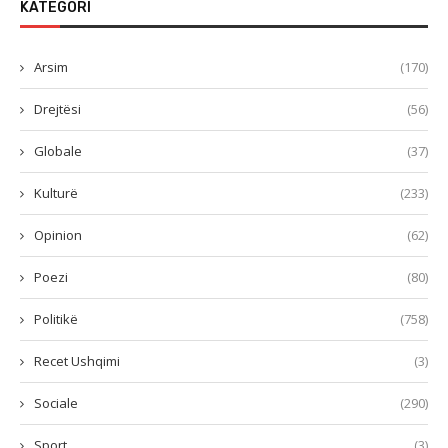
KATEGORI
Arsim
(170)
Drejtësi
(56)
Globale
(37)
Kulturë
(233)
Opinion
(62)
Poezi
(80)
Politikë
(758)
Recet Ushqimi
(3)
Sociale
(290)
Sport
(3)