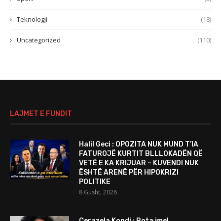
Teknologji
(18)
Uncategorized
(110)
LAJMET E FUNDIT
Halil Geci : OPOZITA NUK MUND T’IA
FATUROJË KURTIT BLLLOKADËN QË
VETË E KA KRIJUAR – KUVENDI NUK
ËSHTË ARENË PËR HIPOKRIZI
POLITIKE
8 Gusht, 2026
Çerazela Kondi : Bota ime!