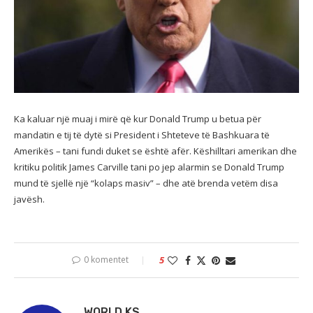
Ka kaluar një muaj i mirë që kur Donald Trump u betua për
mandatin e tij të dytë si President i Shteteve të Bashkuara të
Amerikës – tani fundi duket se është afër. Këshilltari amerikan dhe
kritiku politik James Carville tani po jep alarmin se Donald Trump
mund të sjellë një “kolaps masiv” – dhe atë brenda vetëm disa
javësh.
0 komentet
5
WORLD KS