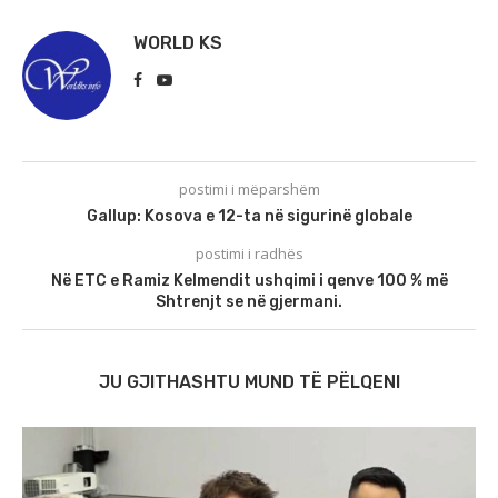
WORLD KS
postimi i mëparshëm
Gallup: Kosova e 12-ta në sigurinë globale
postimi i radhës
Në ETC e Ramiz Kelmendit ushqimi i qenve 100 % më
Shtrenjt se në gjermani.
JU GJITHASHTU MUND TË PËLQENI