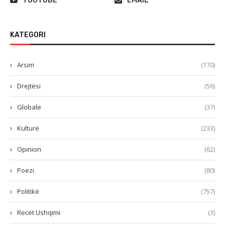
YOUTUBE
EMAIL
KATEGORI
Arsim
(170)
Drejtësi
(56)
Globale
(37)
Kulturë
(233)
Opinion
(62)
Poezi
(80)
Politikë
(757)
Recet Ushqimi
(3)