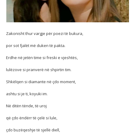
Zakonisht thur vargje për poezi të bukura,
por sot fjalët më duken të pakta.
Erdhe në jetën time si freski e vjeshtës,
lulëzove si pranverë në shpirtin tim.
Shkëlqen si diamante në çdo moment,
ashtu si je ti, koyuki im.
Në ditën tënde, të uroj
që çdo ëndërr të çelë si lule,
çdo buzëqeshje të sjellë diell,