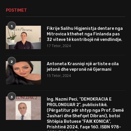
POSTIMET
1
Fikrije Salihu Higjenistja dentare nga
Mitrovica kthehet nga Finlanda pas
32 viteve të kontribojë në vendlindje.
17 Tetor, 2024
2
Antoneta Krasniqi një artiste e cila
jetonë dhe vepronë në Gjermani
15 Tetor, 2024
3
Ing. Nazmi Peci, “DEMOKRACIA E
PROLONGUAR 2”, publicistikë,
(Përgatitur për shtyp nga Prof. Demë
Jashari dhe Shefqet Dibrani), botoi
Shtëpia Botuese “FAIK KONICA”,
Prishtinë 2024, faqe 160. ISBN 978-