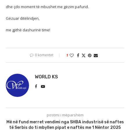
dhe çdo moment të mbushet me gëzim pafund.
Gëzuar ditëlindjen,
me gjithë dashurinë time!
0 komentet
1
WORLD KS
postimi i mëparshëm
Më në fund merret vendimi nga SHBA industrisë së naftes
të Serbis do ti mbyllen pipat e naftës me 1 Nëntor 2025