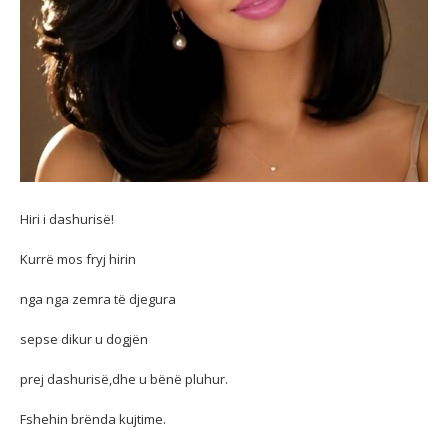
Hiri i dashurisë!
Kurrë mos fryj hirin
nga nga zemra të djegura
sepse dikur u dogjën
prej dashurisë,dhe u bënë pluhur.
Fshehin brënda kujtime.