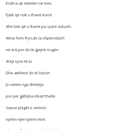
Ëndrra që mbetën në mes.
Fjalë që nuk u thanë kurrë
dhe lotë që u thanë pa i parë askush.
Nëse hirin fryn,do ta shpërndash
në erë,por do të gjejnë rrugën
drejt syve të tu.
Dhe atëherë do të lotosh.
Jo vetëm nga dhimbja
por për gjithçka mbart thellë.
Sepse plagët e zemrës
njohin njëri tjetrin mirë.