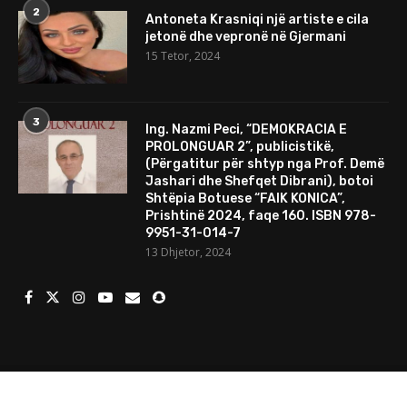
2
Antoneta Krasniqi një artiste e cila
jetonë dhe vepronë në Gjermani
15 Tetor, 2024
3
Ing. Nazmi Peci, “DEMOKRACIA E
PROLONGUAR 2”, publicistikë,
(Përgatitur për shtyp nga Prof. Demë
Jashari dhe Shefqet Dibrani), botoi
Shtëpia Botuese “FAIK KONICA”,
Prishtinë 2024, faqe 160. ISBN 978-
9951-31-014-7
13 Dhjetor, 2024
© 2024 Të gjitha të drejtat e rezervuara. Mundesuar nga
Porositweb.com