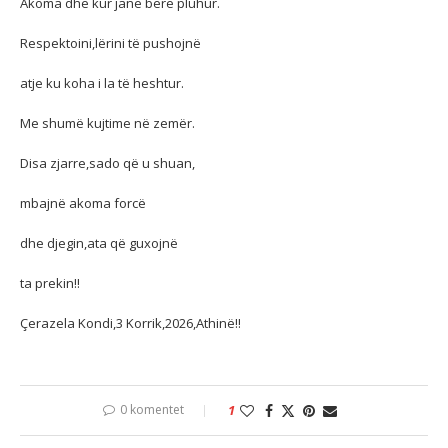
Akoma dhe kur janë bërë pluhur.
Respektoini,lërini të pushojnë
atje ku koha i la të heshtur.
Me shumë kujtime në zemër.
Disa zjarre,sado që u shuan,
mbajnë akoma forcë
dhe djegin,ata që guxojnë
ta prekin!!
Çerazela Kondi,3 Korrik,2026,Athinë!!
0 komentet
1