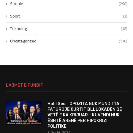
Sociale
(290)
Sport
(3)
Teknologji
(18)
Uncategorized
(110)
LAJMET E FUNDIT
Halil Geci : OPOZITA NUK MUND T’IA
FATUROJË KURTIT BLLLOKADËN QË
VETË E KA KRIJUAR – KUVENDI NUK
ËSHTË ARENË PËR HIPOKRIZI
POLITIKE
8 Gusht, 2026