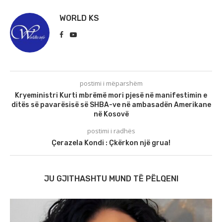
WORLD KS
postimi i mëparshëm
Kryeministri Kurti mbrëmë mori pjesë në manifestimin e
ditës së pavarësisë së SHBA-ve në ambasadën Amerikane
në Kosovë
postimi i radhës
Çerazela Kondi : Çkërkon një grua!
JU GJITHASHTU MUND TË PËLQENI